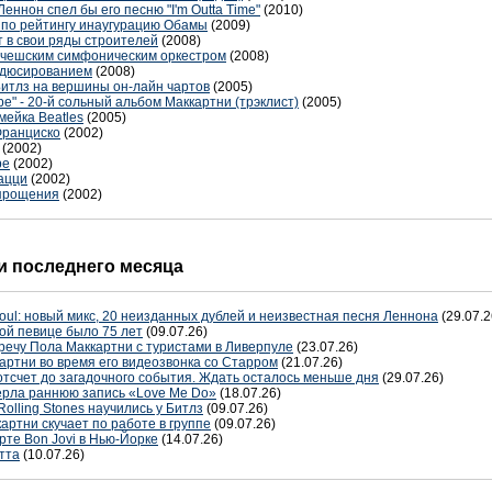
еннон спел бы его песню "I'm Outta Time"
(2010)
 по рейтингу инаугурацию Обамы
(2009)
т в свои ряды строителей
(2008)
т с чешским симфоническим оркестром
(2008)
одюсированием
(2008)
Битлз на вершины он-лайн чартов
(2005)
е" - 20-й сольный альбом Маккартни (трэклист)
(2005)
мейка Beatles
(2005)
Франциско
(2002)
(2002)
ре
(2002)
ацци
(2002)
 прощения
(2002)
 последнего месяца
oul: новый микс, 20 неизданных дублей и неизвестная песня Леннона
(29.07.2
ой певице было 75 лет
(09.07.26)
речу Пола Маккартни с туристами в Ливерпуле
(23.07.26)
артни во время его видеозвонка со Старром
(21.07.26)
отсчет до загадочного события. Ждать осталось меньше дня
(29.07.26)
терла раннюю запись «Love Me Do»
(18.07.26)
Rolling Stones научились у Битлз
(09.07.26)
артни скучает по работе в группе
(09.07.26)
рте Bon Jovi в Нью-Йорке
(14.07.26)
тта
(10.07.26)