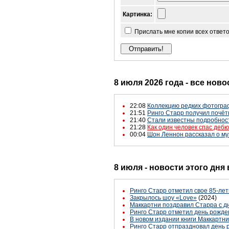
Картинка:
Прислать мне копии всех ответ
8 июля 2026 года - все ново
22:08
Коллекцию редких фотограф
21:51
Ринго Старр получил почёт
21:40
Стали известны подробнос
21:28
Как один человек спас деб
00:04
Шон Леннон рассказал о му
8 июля - новости этого дня
Ринго Старр отметил свое 85-ле
Закрылось шоу «Love»
(2024)
Маккартни поздравил Старра с 
Ринго Старр отметил день рожде
В новом издании книги Маккартн
Ринго Старр отпраздновал день 