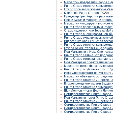
Маккартни поздравил Старра с 
Ринго Старр отметил день рожде
Старр побывал у скульптуры Peac
К юбилею Ринго Старра
(2020)
Продюсер Грег Кёрстин рассказал
Песни Битлз и Маккартни попали 
Маккартни «лидирует» в списке 
Ринго Старр провел акцию Peace
Старр надеется, что Тереза Мэй 
Ринго Старр анонсировал новый
Ринго Старр охватил весь земно
Видео: "Live And Let Die" от вос
Ринго Старр отметил день рожде
Группа AC/DC теряет ещё одного
Пол Маккартни и Йоко Оно поздр
Ринго Старр заявил, что продолж
Ринго Старр отпраздновал день 
Пол Маккартни представил черно
Маккартни помог фанатам сделат
Ринго Старр опубликовал фото "
Йоко Оно выпускает новую книгу 
Маккартни объявил о сотрудниче
Ринго Старр отметил 72-летие н
Второе рождение музыки Бадди Хо
Ринго Старр отметил день рожде
Шон Леннон — сын Джона Леннон
Семидесятилетие Ринго Старра - 
Пол Маккартни помог Ринго Старру
Ринго Старр отметил 70-летие в
Семидесятилетие Ринго Старра - 
Семидесятилетие Ринго Старра -
Семидесятилетие Ринго Старра -