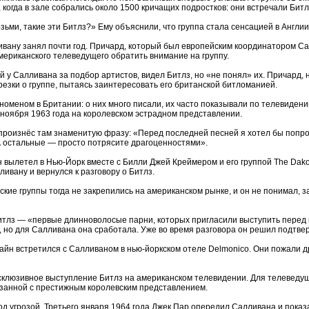
 когда в зале собрались около 1500 кричащих подростков: они встречали Битл
зьми, такие эти Битлз?» Ему объяснили, что группа стала сенсацией в Англии,
ивану занял почти год. Причард, который был европейским координатором Са
мериканского телеведущего обратить внимание на группу.
й у Салливана за подбор артистов, видел Битлз, но «не понял» их. Причард, 
езки о группе, пытаясь заинтересовать его британской битломанией.
оменом в Британии: о них много писали, их часто показывали по телевиден
 ноября 1963 года на королевском эстрадном представлении.
произнёс там знаменитую фразу: «Перед последней песней я хотел бы попроси
А остальные — просто потрясите драгоценностями».
 вылетел в Нью-Йорк вместе с Билли Джей Креймером и его группой The Dakota
ивану и вернулся к разговору о Битлз.
кие группы тогда не закрепились на американском рынке, и он не понимал, за
итлз — «первые длинноволосые парни, которых пригласили выступить перед
, но для Салливана она сработала. Уже во время разговора он решил подтве
йн встретился с Салливаном в нью-йоркском отеле Delmonico. Они пожали др
клюзивное выступление Битлз на американском телевидении. Для телеведущ
вязанной с престижным королевским представлением.
од угрозой. Третьего января 1964 года Джек Пар опередил Салливана и показ