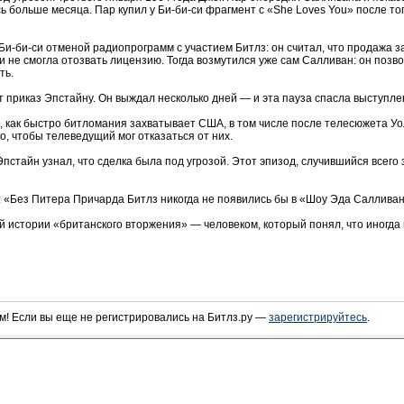
 больше месяца. Пар купил у Би-би-си фрагмент с «She Loves You» после того
Би-би-си отменой радиопрограмм с участием Битлз: он считал, что продажа 
и не смогла отозвать лицензию. Тогда возмутился уже сам Салливан: он поз
ть.
т приказ Эпстайну. Он выждал несколько дней — и эта пауза спасла выступле
, как быстро битломания захватывает США, в том числе после телесюжета Уо
о, чтобы телеведущий мог отказаться от них.
пстайн узнал, что сделка была под угрозой. Этот эпизод, случившийся всего 
 «Без Питера Причарда Битлз никогда не появились бы в «Шоу Эда Салливан
й истории «британского вторжения» — человеком, который понял, что иногда
! Если вы еще не регистрировались на Битлз.ру —
зарегистрируйтесь
.