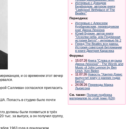
Интервью с Дэвидом
Бедфордом, автором книги
"Liddypool: Birthplace of The
Beatles"
Периодика:
Интервью с Алексеем
Курбановским, переводчиком
книг Джона Леннона
Юлий Буркин, автор книги
"Осколки неба, или Подлинная
история Битлз" - интервью № 2
Перед The Beatles все равны.
История советской битломании
в книге Дмитрия Карасюка
Форумы:
15.07.26
Книга "Слова и музыка
Джона Леннона" - The Words and
Music of John Lennon by Ben
Urish, Ken Bielen
11.07.26
Новость "Хантер Дэвис
американцев, и со временем этот вечер
выпустит книгу о ранних годах
орвался.
Битлз"
24.06.26
Переводы Марка
рой Салливан согласился пригласить
Льюисона
См. также:
Полная подборка
материалов по этой теме (626)
ША. Попасть в студию было почти
тлз должны были появиться в трёх
 тыс. за выпуск, а он получил группу,
тября 1963 года в лондонском