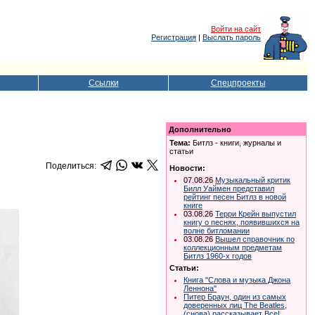
Войти на сайт
Регистрация
|
Выслать пароль
Ссылки
Спецпроекты
Дополнительно
Тема:
Битлз - книги, журналы и
статьи
Поделиться:
Новости:
07.08.26
Музыкальный критик
Билл Уаймен представил
рейтинг песен Битлз в новой
книге
03.08.26
Терри Крейн выпустил
книгу о песнях, появившихся на
волне битломании
03.08.26
Вышел справочник по
коллекционным предметам
Битлз 1960-х годов
Статьи:
Книга "Слова и музыка Джона
Леннона"
Питер Браун, один из самых
доверенных лиц The Beatles,
(снова) рассказывает Все!