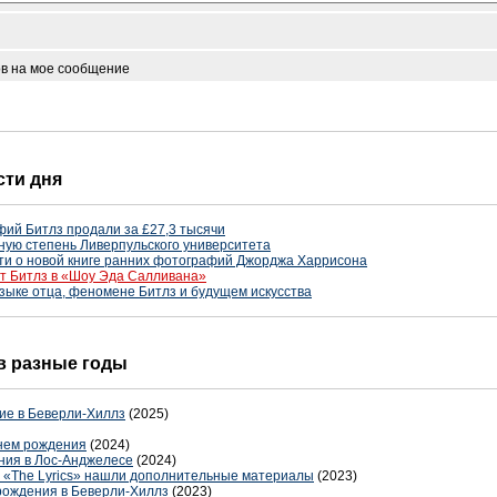
ов на мое сообщение
сти дня
ий Битлз продали за £27,3 тысячи
ную степень Ливерпульского университета
ти о новой книге ранних фотографий Джорджа Харрисона
ют Битлз в «Шоу Эда Салливана»
зыке отца, феномене Битлз и будущем искусства
 в разные годы
тие в Беверли-Хиллз
(2025)
днем рождения
(2024)
ния в Лос-Анджелесе
(2024)
и «The Lyrics» нашли дополнительные материалы
(2023)
рождения в Беверли-Хиллз
(2023)