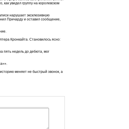
, как увидел группу на королевском
записи нарушает эксклюзивную
вонил Причарду и оставил сообщение,
ние.
лтера Кронкайта. Становилось ясно:
за пять недель до дебюта, мог
а»».
 историю меняет не быстрый звонок, а