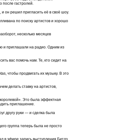
з после гастролей.
 и он решил пригласить её в своё шоу.
лливана по поиску артистов и хорошо
наоборот, несколько месяцев
ию и приглашали на радио. Одним из
ть вас помочь нам. Те, кто сидит на
s, чтобы продвигать их музыку. В это
чем делать ставку на артистов,
 королевой». Это была эффектная
рдить приглашение.
уг другу руки — и сделка была
его группа теперь была не просто
ал в эфире запись выступления Битлз.