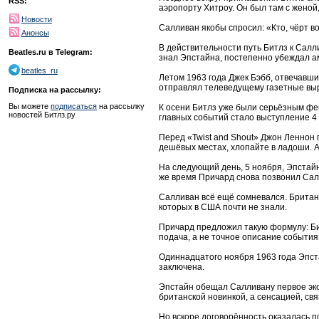
RSS:
аэропорту Хитроу. Он был там с женой,
Новости
Салливан якобы спросил: «Кто, чёрт во
Анонсы
В действительности путь Битлз к Салл
Beatles.ru в Telegram:
знал Эпстайна, постепенно убеждал а
beatles_ru
Летом 1963 года Джек Бэбб, отвечавши
отправлял телеведущему газетные выр
Подписка на рассылку:
Вы можете
подписаться
на рассылку
К осени Битлз уже были серьёзным фен
новостей Битлз.ру
главных событий стало выступление 4
Перед «Twist and Shout» Джон Леннон 
дешёвых местах, хлопайте в ладоши. 
На следующий день, 5 ноября, Эпстайн
же время Причард снова позвонил Салл
Салливан всё ещё сомневался. Британс
которых в США почти не знали.
Причард предложил такую формулу: Б
подача, а не точное описание события
Одиннадцатого ноября 1963 года Эпста
заключена.
Эпстайн обещал Салливану первое экс
британской новинкой, а сенсацией, с
Но вскоре договорённость оказалась п