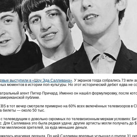
рвые выступили в «Шоу Эда Салливана»
. У экранов тогда собрались 73 млн 
ных моментов в истории поп-культуры. Но этот исторический дебют едва не с
тральный агент Питер Причард. Именно он нашёл формулировку, после кото
 американской публике.
CBS в тот вечер смотрели примерно на 60% всех включённых телевизоров в С
на билеты — около 50 тыс.
 с телеведущим о довольно скромных по телевизионным меркам условиях: Би
. Для Салливана это была редкая удача: другие артисты могли получать до $20
ятки миллионов зрителей, за куда меньшие деньги.
жилась красивая легенда. По ней Салливан впервые услышал о группе 31 ок