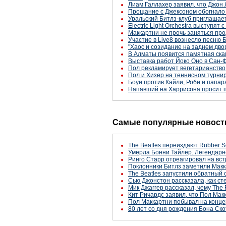
Лиам Галлахер заявил, что Джон Л
Прощание с Джексоном обогнало
Уральский Битлз-клуб приглашае
Electric Light Orchestra выступя
Маккартни не прочь заняться пр
Участие в Live8 вознесло песню 
"Хаос и созидание на заднем двор
В Алматы появится памятная ска
Выставка работ Йоко Оно в Сан-
Пол рекламирует вегетарианство
Пол и Хизер на теннисном турни
Боуи против Кайли, Роби и папар
Напавший на Харрисона просит
Самые популярные новости
The Beatles переиздают Rubber S
Умерла Бонни Тайлер. Легендарн
Ринго Старр отреагировал на вст
Поклонники Битлз заметили Макк
The Beatles запустили обратный 
Сью Джонстон рассказала, как с
Мик Джаггер рассказал, чему The 
Кит Ричардс заявил, что Пол Макк
Пол Маккартни побывал на конце
80 лет со дня рождения Бона Ско