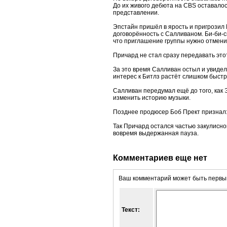
До их живого дебюта на CBS оставалось
представлении.
Эпстайн пришёл в ярость и пригрозил 
договорённость с Салливаном. Би-би-с
что приглашение группы нужно отмени
Причард не стал сразу передавать это
За это время Салливан остыл и увидел
интерес к Битлз растёт слишком быстр
Салливан передумал ещё до того, как Э
изменить историю музыки.
Позднее продюсер Боб Прект признал:
Так Причард остался частью закулисно
вовремя выдержанная пауза.
Комментариев еще нет
Ваш комментарий может быть первым
Текст: