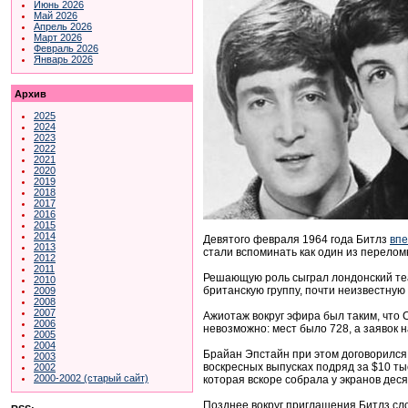
Июнь 2026
Май 2026
Апрель 2026
Март 2026
Февраль 2026
Январь 2026
Архив
2025
2024
2023
2022
2021
2020
2019
2018
2017
2016
2015
2014
Девятого февраля 1964 года Битлз
впе
2013
стали вспоминать как один из перелом
2012
2011
Решающую роль сыграл лондонский теа
2010
британскую группу, почти неизвестную
2009
2008
2007
Ажиотаж вокруг эфира был таким, что 
2006
невозможно: мест было 728, а заявок 
2005
2004
Брайан Эпстайн при этом договорился
2003
воскресных выпусках подряд за $10 тыс
2002
2000-2002 (старый сайт)
которая вскоре собрала у экранов дес
Позднее вокруг приглашения Битлз сло