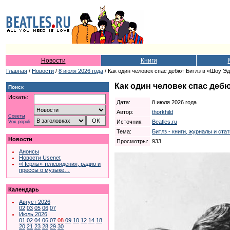
Новости
Книги
Главная
/
Новости
/
8 июля 2026 года
/ Как один человек спас дебют Битлз в «Шоу Э
Как один человек спас деб
Поиск
Искать:
Дата:
8 июля 2026 года
Автор:
thorkhild
Советы
Источник:
Beatles.ru
Vox populi
Тема:
Битлз - книги, журналы и ста
Новости
Просмотры:
933
Анонсы
Новости Usenet
«Перлы» телевидения, радио и
прессы о музыке…
Календарь
Август 2026
02
03
05
06
07
Июль 2026
01
02
04
06
07
08
09
10
12
14
18
20
21
23
28
29
30