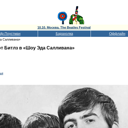
10.10. Москва. The Beatles Festival
Мр.Поустман
Барахолка
Оффлайн
да Салливана»
ют Битлз в «Шоу Эда Салливана»
тьи