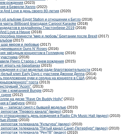
днем рождения
(2023)
ния в Беверли-Хиллз
(2022)
e And Love в день своего 80-летия
(2020)
 об альбоме Egypt Station и отношении к Битлз
(2018)
в чарты Billboard благодаря Carpool Karaoke
(2018)
кандидатов в хедлайнеры Гластонбери-2019
(2018)
 And Love в Ницце
(2018)
способна принести "мир и любовь" Британии после Brexit
(2017)
 альбом
(2017)
й шар миром и любовью
(2017)
соединившихся Guns N' Roses
(2016)
ния звёздным концертом в Голливуде
(2016)
 участника
(2016)
авили Ринго Старра с днем рождения
(2015)
ит играть на барабанах
(2015)
рождения и стал моделью ради благотворительности
(2014)
-белый клип Early Days с участием Джонни Деппа
(2014)
ь предложение руки и сердца на концерте в США
(2014)
деньрожденного" торта
(2013)
инструкций "Acorn"
(2013)
стве с компанией Bungie
(2012)
а сцене
(2012)
лли на диске "Rave On Buddy Holly"
(2011)
ния в Гамбурге
(2011)
а — записал сингл с бывшей моделью
(2010)
репортаж "Первого канала" (видео)
(2010)
 отпраздновать день рождения в Radio City Music Hall (видео)
(2010)
 Нью-Йорке
(2010)
репортаж телеканала "Культура" (видео)
(2010)
 репортаж телеканала "Пятый канал Санкт-Петербург" (видео)
(2010)
 репортаж телеканала "РенТВ" (видео)
(2010)