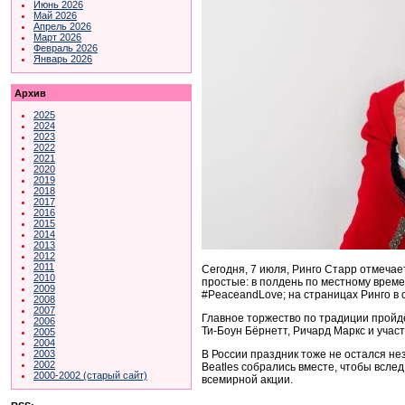
Июнь 2026
Май 2026
Апрель 2026
Март 2026
Февраль 2026
Январь 2026
Архив
2025
2024
2023
2022
2021
2020
2019
2018
2017
2016
2015
2014
2013
2012
2011
Сегодня, 7 июля, Ринго Старр отмечает
2010
простые: в полдень по местному времен
2009
#PeaceandLove; на страницах Ринго в 
2008
2007
Главное торжество по традиции пройдё
2006
Ти-Боун Бёрнетт, Ричард Маркс и учас
2005
2004
В России праздник тоже не остался не
2003
2002
Beatles собрались вместе, чтобы вслед 
2000-2002 (старый сайт)
всемирной акции.