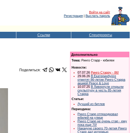
Войти на сайт
Регистрация
|
Выслать пароль
Ссылки
Спецпроекты
Дополнительно
Тема:
Ринго Старр - юбилеи
Новости:
Поделиться:
07.07.26
Ринго Старру - 86!
29.06.26
В Екатеринбурге
отметят 86-летие Ринго Старра
акцией Peace & Love
10.07.25
В Ливерпуле открыли
скульптуру в честь 85-летия
Старра
Статьи:
Лучший из битлов
Периодика:
Ринго Старр отпраздновал
юбилей на улице
Ринго Старр не очень стар - ему
пока еще 70!
Накануне своего 70-летия Ринго
Старр дал интервью