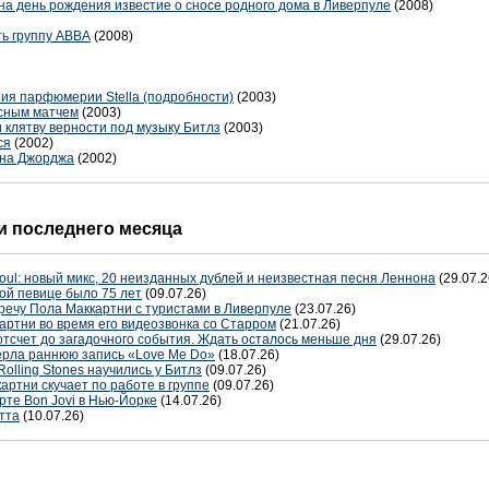
 на день рождения известие о сносе родного дома в Ливерпуле
(2008)
ь группу ABBA
(2008)
ния парфюмерии Stella (подробности)
(2003)
исным матчем
(2003)
 клятву верности под музыку Битлз
(2003)
ся
(2002)
 на Джорджа
(2002)
 последнего месяца
oul: новый микс, 20 неизданных дублей и неизвестная песня Леннона
(29.07.2
ой певице было 75 лет
(09.07.26)
речу Пола Маккартни с туристами в Ливерпуле
(23.07.26)
артни во время его видеозвонка со Старром
(21.07.26)
отсчет до загадочного события. Ждать осталось меньше дня
(29.07.26)
терла раннюю запись «Love Me Do»
(18.07.26)
Rolling Stones научились у Битлз
(09.07.26)
артни скучает по работе в группе
(09.07.26)
рте Bon Jovi в Нью-Йорке
(14.07.26)
тта
(10.07.26)