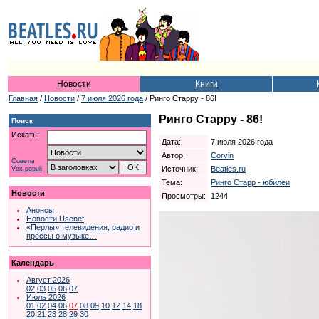
Новости
Книги
Главная
/
Новости
/
7 июля 2026 года
/ Ринго Старру - 86!
Ринго Старру - 86!
Поиск
Искать:
Дата:
7 июля 2026 года
Автор:
Corvin
Советы
Источник:
Beatles.ru
Vox populi
Тема:
Ринго Старр - юбилеи
Новости
Просмотры:
1244
Анонсы
Новости Usenet
«Перлы» телевидения, радио и
прессы о музыке…
Календарь
Август 2026
02
03
05
06
07
Июль 2026
01
02
04
06
07
08
09
10
12
14
18
20
21
23
28
29
30