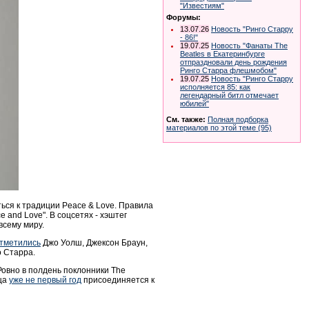
"Известиям"
Форумы:
13.07.26
Новость "Ринго Старру
- 86!"
19.07.25
Новость "Фанаты The
Beatles в Екатеринбурге
отпраздновали день рождения
Ринго Старра флешмобом"
19.07.25
Новость "Ринго Старру
исполняется 85: как
легендарный битл отмечает
юбилей"
См. также:
Полная подборка
материалов по этой теме (95)
ться к традиции Peace & Love. Правила
 and Love". В соцсетях - хэштег
всему миру.
тметились
Джо Уолш, Джексон Браун,
о Старра.
Ровно в полдень поклонники The
ица
уже не первый год
присоединяется к