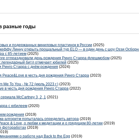
 в разные годы
новых и подержанных виниловых пластинок в России
(2025)
еффу Линну открыть прощальный тур ELO — в один день с шоу Оззи Осборн
ра с 85-летием
(2025)
урге отпраздновали день рождения Ринго Старра флешмобом
(2025)
ак легендарный битл отмечает юбилей
(2025)
 Ринго Старра с днём рождения
(2024)
я Peace&Love в честь дня рождения Ринго Старра
(2023)
Me To You - № 72 (июль 2023 г.)
(2023)
e в честь дня рождения Ринго Старра
(2022)
ериала McCartney 3, 2, 1
(2021)
арра с юбилеем
(2020)
днем рождения
(2019)
ма-алгоритм попыталась определить автора
(2019)
Peace & Love, о любви к медитации и о грядущем 80-летии
(2019)
ее фотоработах
(2019)
2019)
инаниями о работе над Back to the Egg
(2019)