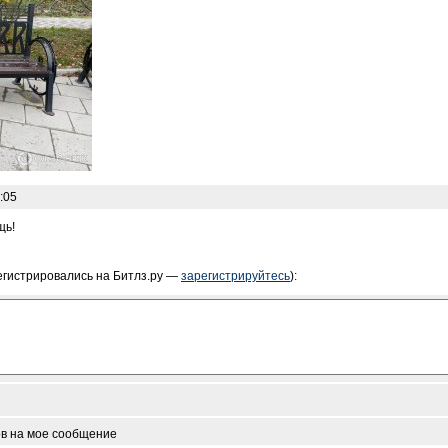
:05
щь!
егистрировались на Битлз.ру —
зарегистрируйтесь
):
ов на мое сообщение