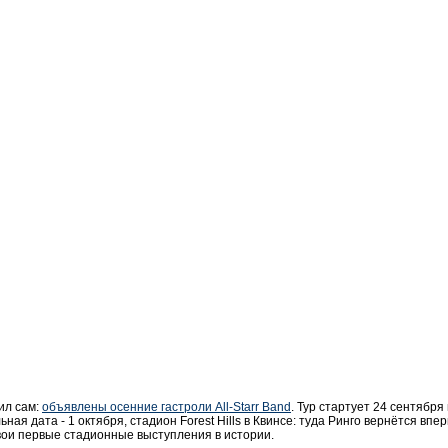
ил сам:
объявлены осенние гастроли All-Starr Band
. Тур стартует 24 сентября
ая дата - 1 октября, стадион Forest Hills в Квинсе: туда Ринго вернётся вперв
вои первые стадионные выступления в истории.