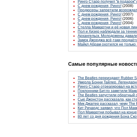
Ринго Старр получил "в подарок"
С днем рождения, Ринго!
(2008)
Продюсеры запретили возрождат
С днем рождения, Ринго!
(2007)
С днем рождения, Ринго!
(2006)
С днем рождения, Ринго!
(2004)
Стелла Маккартни и её новая ли
Пол и Хизер наблюдали за тенн
Архангельск. Молодожены давали
Замок Джорджа всё-таки продаёт
Майкл Абрам охотился не только
Самые популярные новости
The Beatles переиздают Rubber S
Умерла Бонни Тайлер. Легендарн
Ринго Старр отреагировал на вст
Поклонники Битлз заметили Макк
The Beatles запустили обратный 
Сью Джонстон рассказала, как с
Мик Джаггер рассказал, чему The 
Кит Ричардс заявил, что Пол Макк
Пол Маккартни побывал на конце
80 лет со дня рождения Бона Ско