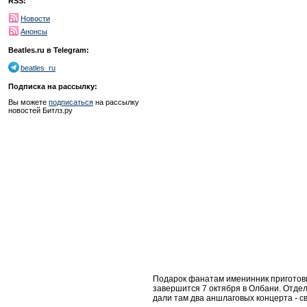
RSS:
Новости
Анонсы
Beatles.ru в Telegram:
beatles_ru
Подписка на рассылку:
Вы можете
подписаться
на рассылку
новостей Битлз.ру
Подарок фанатам именинник приготов
завершится 7 октября в Олбани. Отдельн
дали там два аншлаговых концерта - с