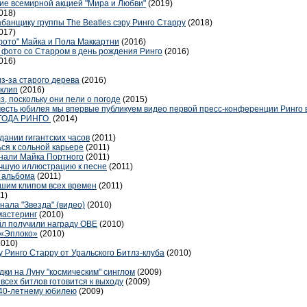
тие всемирной акцией "Мира и Любви"
(2019)
018)
банщику группы The Beatles сэру Ринго Старру
(2018)
017)
фото" Майка и Пола Маккартни
(2016)
 фото со Старром в день рождения Ринго
(2016)
016)
з-за старого дерева
(2016)
оклип
(2016)
з, поскольку они пели о погоде
(2015)
 честь юбилея мы впервые публикуем видео первой пресс-конференции Ринго 
ГОДА РИНГО
(2014)
дании гигантских часов
(2011)
ся к сольной карьере
(2011)
нали Майка Портного
(2011)
учшую иллюстрацию к песне
(2011)
 альбома
(2011)
шим клипом всех времен
(2011)
1)
нала "Звезда" (видео)
(2010)
мастеринг
(2010)
йл получили награду OBE
(2010)
 «Эплоко»
(2010)
2010)
 Ринго Старру от Уральского Битлз-клуба
(2010)
ки на Луну "космическим" синглом
(2009)
всех битлов готовится к выходу
(2009)
 40-летнему юбилею
(2009)