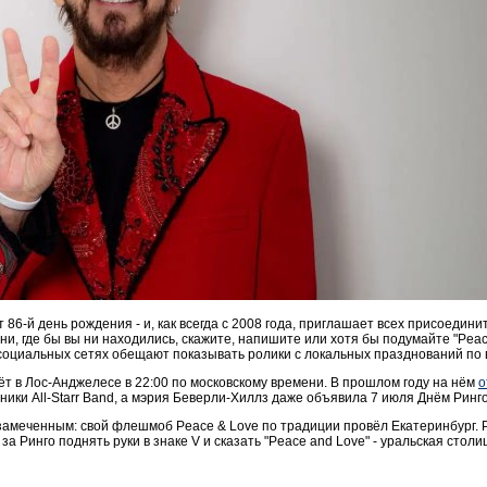
 86-й день рождения - и, как всегда с 2008 года, приглашает всех присоедини
и, где бы вы ни находились, скажите, напишите или хотя бы подумайте "Peace
социальных сетях обещают показывать ролики с локальных празднований по 
т в Лос-Анджелесе в 22:00 по московскому времени. В прошлом году на нём
о
тники All-Starr Band, а мэрия Беверли-Хиллз даже объявила 7 июля Днём Ринг
замеченным: свой флешмоб Peace & Love по традиции провёл Екатеринбург. 
за Ринго поднять руки в знаке V и сказать "Peace and Love" - уральская стол