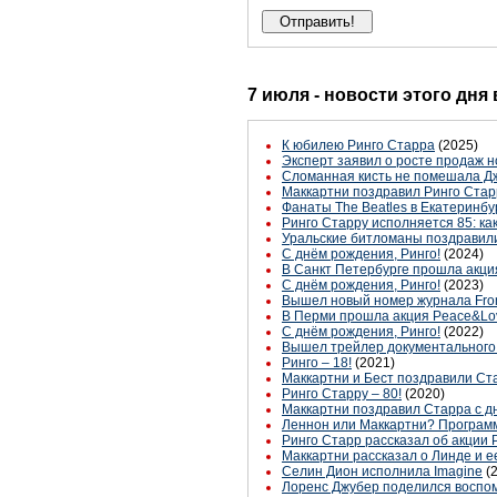
7 июля - новости этого дня
К юбилею Ринго Старра
(2025)
Эксперт заявил о росте продаж 
Сломанная кисть не помешала Дж
Маккартни поздравил Ринго Стар
Фанаты The Beatles в Екатеринб
Ринго Старру исполняется 85: к
Уральские битломаны поздравили
С днём рождения, Ринго!
(2024)
В Санкт Петербурге прошла акци
С днём рождения, Ринго!
(2023)
Вышел новый номер журнала From 
В Перми прошла акция Peace&Lov
С днём рождения, Ринго!
(2022)
Вышел трейлер документального с
Ринго – 18!
(2021)
Маккартни и Бест поздравили Ст
Ринго Старру – 80!
(2020)
Маккартни поздравил Старра с 
Леннон или Маккартни? Програм
Ринго Старр рассказал об акции 
Маккартни рассказал о Линде и 
Селин Дион исполнила Imagine
(
Лоренс Джубер поделился воспом