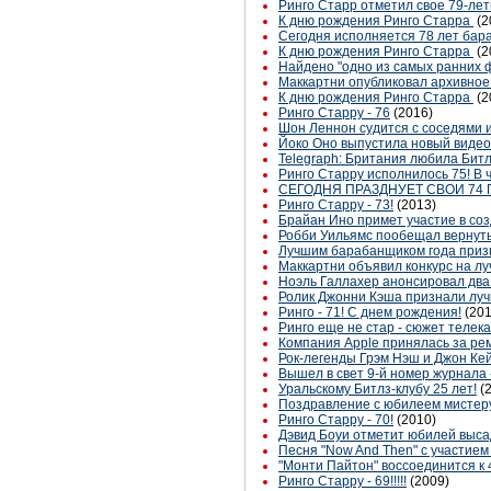
Ринго Старр отметил свое 79-ле
К дню рождения Ринго Старра
(2
Сегодня исполняется 78 лет бара
К дню рождения Ринго Старра
(2
Найдено "одно из самых ранних 
Маккартни опубликовал архивное
К дню рождения Ринго Старра
(2
Ринго Старру - 76
(2016)
Шон Леннон судится с соседями и
Йоко Оно выпустила новый виде
Telegraph: Британия любила Битл
Ринго Старру исполнилось 75! В
СЕГОДНЯ ПРАЗДНУЕТ СВОИ 74 
Ринго Старру - 73!
(2013)
Брайан Ино примет участие в соз
Робби Уильямс пообещал вернуть
Лучшим барабанщиком года приз
Маккартни объявил конкурс на л
Ноэль Галлахер анонсировал два
Ролик Джонни Кэша признали луч
Ринго - 71! С днем рождения!
(201
Ринго еще не стар - сюжет телека
Компания Apple принялась за ре
Рок-легенды Грэм Нэш и Джон Ке
Вышел в свет 9-й номер журнала
Уральскому Битлз-клубу 25 лет!
(
Поздравление с юбилеем мистеру
Ринго Старру - 70!
(2010)
Дэвид Боуи отметит юбилей высад
Песня "Now And Then" с участием 
"Монти Пайтон" воссоединится к
Ринго Старру - 69!!!!!
(2009)