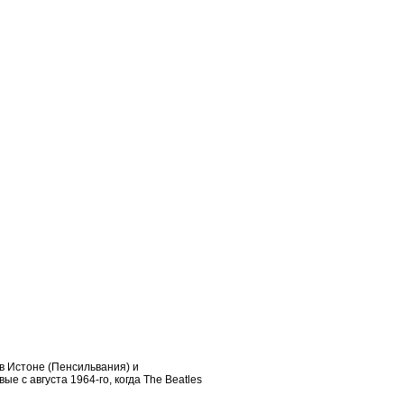
 в Истоне (Пенсильвания) и
ые с августа 1964-го, когда The Beatles