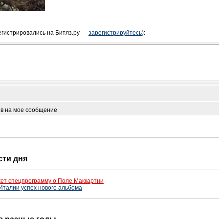
егистрировались на Битлз.ру —
зарегистрируйтесь
):
ов на мое сообщение
сти дня
ажет спецпрограмму о Поле Маккартни
Италии успех нового альбома