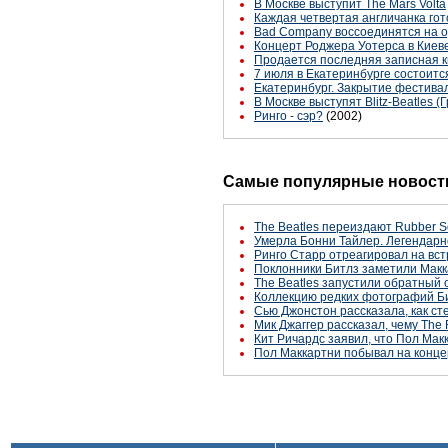
В Москве выступит The Mars Volta
Каждая четвертая англичанка гот
Bad Company воссоединятся на о
Концерт Роджера Уотерса в Киев
Продается последняя записная 
7 июля в Екатеринбурге состоитс
Екатеринбург. Закрытие фестивал
В Москве выступят Blitz-Beatles (
Ринго - сэр?
(2002)
Самые популярные новости
The Beatles переиздают Rubber S
Умерла Бонни Тайлер. Легендарн
Ринго Старр отреагировал на вст
Поклонники Битлз заметили Макк
The Beatles запустили обратный 
Коллекцию редких фотографий Би
Сью Джонстон рассказала, как с
Мик Джаггер рассказал, чему The 
Кит Ричардс заявил, что Пол Макк
Пол Маккартни побывал на конце