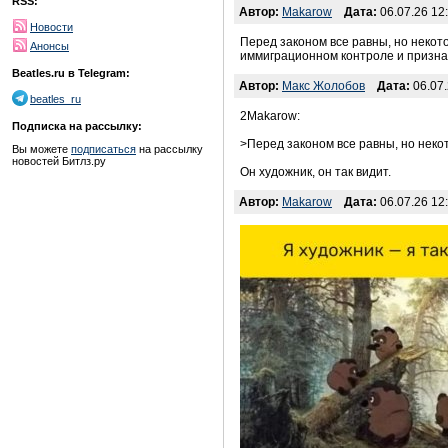
RSS:
Автор:
Makarow
Дата:
06.07.26 12
Новости
Перед законом все равны, но некото
Анонсы
иммиграционном контроле и призна
Beatles.ru в Telegram:
Автор:
Макс Жолобов
Дата:
06.07.
beatles_ru
2Makarow:
Подписка на рассылку:
>Перед законом все равны, но неко
Вы можете
подписаться
на рассылку
новостей Битлз.ру
Он художник, он так видит.
Автор:
Makarow
Дата:
06.07.26 12