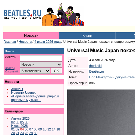
Новости
Книги
Главная
/
Новости
/
4 июля 2026 года
/ Universal Music Japan покажет спецпрограмм
Universal Music Japan пок
Поиск
Искать:
Дата:
4 июля 2026 года
Автор:
thorkhild
Советы
Источник:
Beatles.ru
Vox populi
Тема:
Пол Маккартни - документал
Новости
Просмотры:
896
Анонсы
Новости Usenet
«Перлы» телевидения, радио и
прессы о музыке…
Календарь
Август 2026
02
03
05
06
Июль 2026
01
02
04
06
07
08
09
10
12
14
18
20
21
23
28
29
30