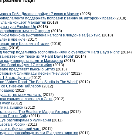
 в разные годы
мова о Бобе Дилане пройдет 7 июля в Москве
(2025)
ропарламента поддержать поправки к закону об авторских правах
(2018)
нула на концерт Маккартни
(2018)
аты тура Freshen Up
(2018)
тографироваться со Старром
(2018)
нком Леннона выставлена на торги в Лондоне за $15 тыс.
(2018)
Блэк в мюзикле
(2017)
ккартни и Шевелл в Италии
(2016)
exit
(2016)
д Лестер поделились воспоминаниями о съемках "A Hard Day's Night"
(2014)
аинственном треке из "A Hard Day's Night"
(2014)
ся ради концерта памяти Манзарека
(2013)
 Ono Band выйдет 17 сентября
(2013)
eatre представят пьесы о Битлз
(2013)
открытия Олимпиады песней "Hey Jude"
(2012)
 1,8 тыс. фунтов
(2012)
е "Abbey Road: The Best Studio In The World"
(2012)
 со Стивеном Тайлером
(2012)
подарок
(2012)
лушать, не могу молчать
(2012)
вал сольную пластинку в Сети
(2012)
в Avon
(2012)
ли на аукцион
(2012)
каверы на The Beatles и Мадди Уотерса
(2012)
авка Патти Бойд
(2011)
Eye разговорами о кулинарии
(2011)
церта в России
(2011)
лавить британский чарт
(2011)
редала правообладателям IP-адреса пиратов
(2011)