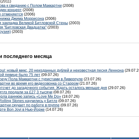
(2011)
ова к свиданию с Полом Маккартни
(2008)
дин концерт
(2008)
е отменяется
(2006)
книжка Джима Моррисона
(2006)
я закладка Великой Битловской Стены
(2003)
я "Битловская Двадцатка"
(2003)
Грузия)
(2003)
 последнего месяца
oul: новый микс, 20 неизданных дублей и неизвестная песня Леннона
(29.07.2
ой певице было 75 лет
(09.07.26)
речу Пола Маккартни с туристами в Ливерпуле
(23.07.26)
артни во время его видеозвонка со Старром
(21.07.26)
отсчет до загадочного события. Ждать осталось меньше дня
(29.07.26)
тлз продали за £27,3 тысячи
(08.07.26)
терла раннюю запись «Love Me Do»
(18.07.26)
Rolling Stones научились у Битлз
(09.07.26)
артни скучает по работе в группе
(09.07.26)
рте Bon Jovi в Нью-Йорке
(14.07.26)