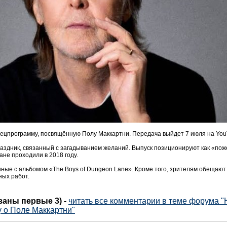
ецпрограмму, посвящённую Полу Маккартни. Передача выйдет 7 июля на You
аздник, связанный с загадыванием желаний. Выпуск позиционируют как «пож
ане проходили в 2018 году.
ные с альбомом «The Boys of Dungeon Lane». Кроме того, зрителям обещают
ных работ.
азаны первые 3)
-
читать все комментарии в теме форума "Н
 о Поле Маккартни"