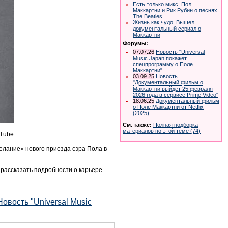
Есть только микс. Пол
Маккартни и Рик Рубин о песнях
The Beatles
Жизнь как чудо. Вышел
документальный сериал о
Маккартни
Форумы:
07.07.26
Новость "Universal
Music Japan покажет
спецпрограмму о Поле
Маккартни"
03.09.25
Новость
"Документальный фильм о
Маккартни выйдет 25 февраля
2026 года в сервисе Prime Video"
18.06.25
Документальный фильм
о Поле Маккартни от Netflix
(2025)
См. также:
Полная подборка
материалов по этой теме (74)
Tube.
елание» нового приезда сэра Пола в
 рассказать подробности о карьере
овость "Universal Music