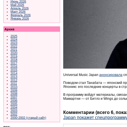
Июнь 2026
Май 2026
Апрель 2026
Март 2026
Февраль 2026
Январь 2026
Архив
2025
2024
2023
2022
2021
2020
2019
2018
2017
2016
2015
2014
Universal Music Japan
анонсировала
сп
2013
2012
Поводом стал Танабата — японский пр
2011
Японию: его последние концерты в стр
2010
2009
2008
В программу войдут материалы, связан
2007
Маккартни — от Битлз и Wings до соль
2006
2005
2004
2003
Комментарии (всего 6, пок
2002
Japan покажет спецпрограмму
2000-2002 (старый сайт)