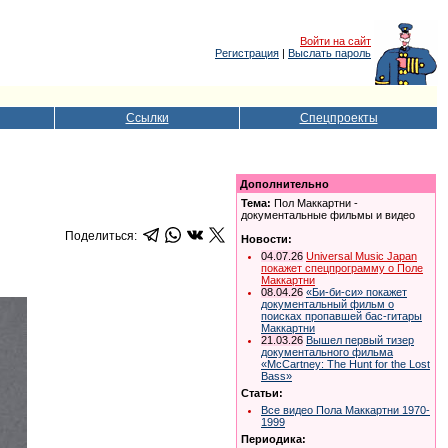
Войти на сайт
Регистрация
|
Выслать пароль
Ссылки
Спецпроекты
Дополнительно
Тема:
Пол Маккартни -
документальные фильмы и видео
Поделиться:
Новости:
04.07.26
Universal Music Japan
покажет спецпрограмму о Поле
Маккартни
08.04.26
«Би-би-си» покажет
документальный фильм о
поисках пропавшей бас-гитары
Маккартни
21.03.26
Вышел первый тизер
документального фильма
«McCartney: The Hunt for the Lost
Bass»
Статьи:
Все видео Пола Маккартни 1970-
1999
Периодика: