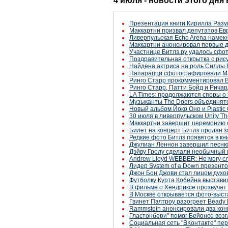
4 июля - новости этого дня
Презентация книги Кирилла Разу
Маккартни призвал депутатов Ев
Ливерпульская Echo Arena намек
Маккартни анонсировал первые д
Участнице Битлз.ру удалось сфо
Поздравительная открытка с рису
Найдена актриса на роль Силлы 
Папарацци сфотографировали Ма
Ринго Старр прокомментировал Br
Ринго Старр, Патти Бойд и Ричар
LA Times: продолжаются споры о т
Музыканты The Doors объединят
Новый альбом Йоко Оно и Plastic
30 июля в ливерпульском Unity Th
Маккартни завершит церемонию 
Билет на концерт Битлз продан за
Редкие фото Битлз появятся в книг
Джулиан Леннон завершил песню
Дэйву Гролу сделали необычный 
Andrew Lloyd WEBBER: Не могу с
Лидер System of a Down презенто
Джон Бон Джови стал лицом духо
Футболку Курта Кобейна выстави
В фильме о Хендриксе прозвучат 
В Москве открывается фото-выст
Гвинет Пэлтроу разогреет Beady 
Rammstein анонсировали два кон
Гластонбери" помог Бейонсе возг
Социальная сеть "ВКонтакте" пе