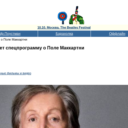
10.10. Москва. The Beatles Festival
Мр.Поустман
Барахолка
Оффлайн
у о Поле Маккартни
ажет спецпрограмму о Поле Маккартни
ьные фильмы и видео