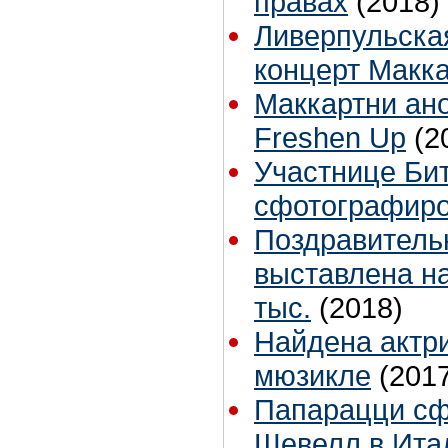
правах
(2018)
Ливерпульска
концерт Макк
Маккартни ан
Freshen Up
(2
Участнице Бит
сфотографиро
Поздравитель
выставлена на
тыс.
(2018)
Найдена актри
мюзикле
(201
Папарацци сф
Шевелл в Ита