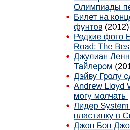
Олимпиады пе
Билет на конц
фунтов
(2012)
Редкие фото Б
Road: The Best
Джулиан Ленн
Тайлером
(20
Дэйву Гролу 
Andrew Lloyd
могу молчать
Лидер System
пластинку в С
Джон Бон Джо