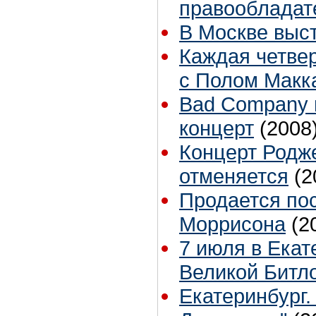
правообладат
В Москве выст
Каждая четвер
с Полом Макк
Bad Company 
концерт
(2008
Концерт Родже
отменяется
(2
Продается по
Моррисона
(2
7 июля в Екат
Великой Битл
Екатеринбург.