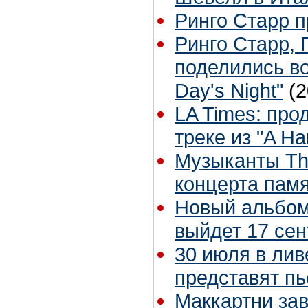
Ринго Старр п
Ринго Старр, 
поделились в
Day's Night"
(2
LA Times: пр
треке из "A Ha
Музыканты Th
концерта пам
Новый альбом 
выйдет 17 се
30 июля в лив
представят пь
Маккартни за