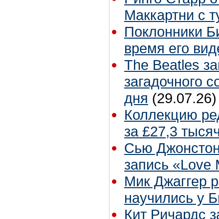
Маккартни с т
Поклонники Б
время его вид
The Beatles з
загадочного 
дня
(29.07.26)
Коллекцию ре
за £27,3 тыся
Сью Джонстон
запись «Love
Мик Джаггер р
научились у Б
Кит Ричардс з