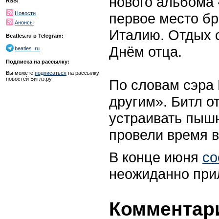
нового альбома 
RSS:
первое место бр
Новости
Анонсы
Италию. Отдых с
Beatles.ru в Telegram:
Днём отца.
beatles_ru
Подписка на рассылку:
Вы можете
подписаться
на рассылку
новостей Битлз.ру
По словам сэра 
другим». Битл о
устраивать пыш
провели время в
В конце июня
со
неожиданно при
Комментари