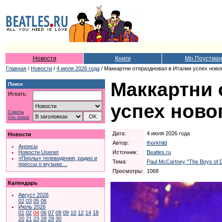
Новости
Книги
Мр.Поустма
Главная
/
Новости
/
4 июля 2026 года
/ Маккартни отпраздновал в Италии успех ново
Маккартни 
Поиск
Искать:
успех ново
Советы
Vox populi
Дата:
4 июля 2026 года
Новости
Автор:
thorkhild
Анонсы
Источник:
Beatles.ru
Новости Usenet
«Перлы» телевидения, радио и
Тема:
Paul McCartney "The Boys of 
прессы о музыке…
Просмотры:
1068
Календарь
Август 2026
02
03
05
06
Июль 2026
01
02
04
06
07
08
09
10
12
14
18
20
21
23
28
29
30