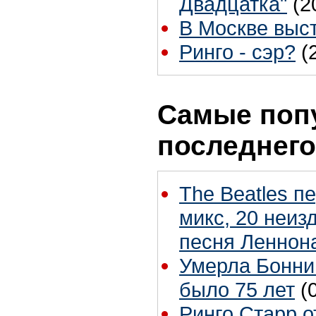
Двадцатка"
(2
В Москве высту
Ринго - сэр?
(
Самые поп
последнего
The Beatles п
микс, 20 неиз
песня Леннон
Умерла Бонни
было 75 лет
(
Ринго Старр о