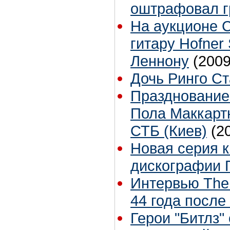
оштрафовал г
На аукционе C
гитару Hofner
Леннону
(2009
Дочь Ринго С
Празднование
Пола Маккартн
СТБ (Киев)
(2
Новая серия 
дискографии 
Интервью The 
44 года после
Герои "Битлз"