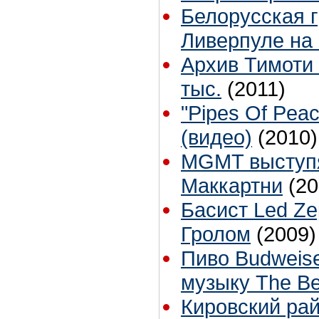
Белорусская г
Ливерпуле на I
Архив Тимоти 
тыс.
(2011)
"Pipes Of Pea
(видео)
(2010)
MGMT выступя
Маккартни
(20
Басист Led Ze
Гролом
(2009)
Пиво Budweise
музыку The Be
Кировский ра