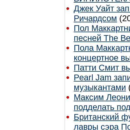
Джек Уайт зап
Ричардсом
(2
Пол Маккартн
песней The Be
Пола Маккартн
концертное в
Патти Смит в
Pearl Jam зап
музыкантами
Максим Леонид
подделать по
Британский фу
лавры сэра П