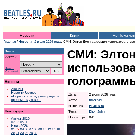
Новости
Книги
Мр.Поустма
Главная
/
Новости
/
2 июля 2026 года
/ СМИ: Элтон Джон разрешил использовать сво
СМИ: Элто
Поиск
Искать:
использова
Советы
Vox populi
голограммы
Новости
Анонсы
Новости Usenet
Дата:
2 июля 2026 года
«Перлы» телевидения, радио и
прессы о музыке…
Автор:
thorkhild
Источник:
Beatles.ru
Календарь
Тема:
Elton John
Просмотры:
944
Август 2026
02
03
05
06
Июль 2026
01
02
04
06
07
08
09
10
12
14
18
20
21
23
28
29
30