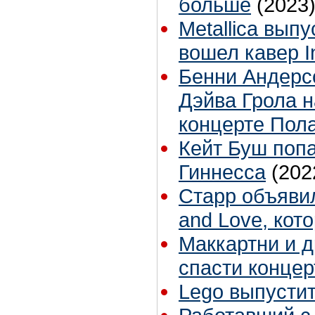
больше
(2023
Metallica вып
вошел кавер In
Бенни Андерс
Дэйва Грола н
концерте Пол
Кейт Буш попа
Гиннесса
(202
Старр объяви
and Love, кот
Маккартни и д
спасти конце
Lego выпустит