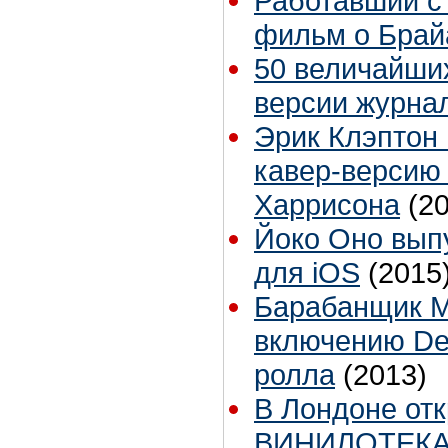
Работавший с
фильм о Брай
50 величайших
версии журнал
Эрик Клэптон
кавер-версию
Харрисона
(2
Йоко Оно вып
для iOS
(2015
Барабанщик Me
включению Dee
ролла
(2013)
В Лондоне от
ВИНИЛОТЕК