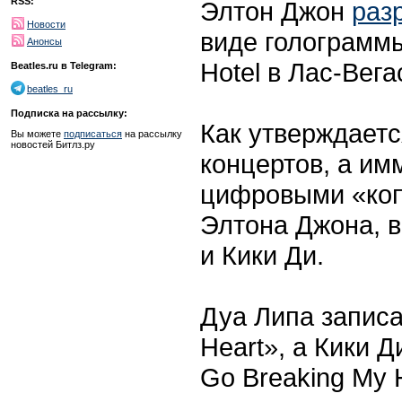
RSS:
Элтон Джон
раз
Новости
виде голограмм
Анонсы
Hotel в Лас-Вега
Beatles.ru в Telegram:
beatles_ru
Подписка на рассылку:
Как утверждаетс
Вы можете
подписаться
на рассылку
новостей Битлз.ру
концертов, а им
цифровыми «коп
Элтона Джона, 
и Кики Ди.
Дуа Липа записа
Heart», а Кики Д
Go Breaking My 