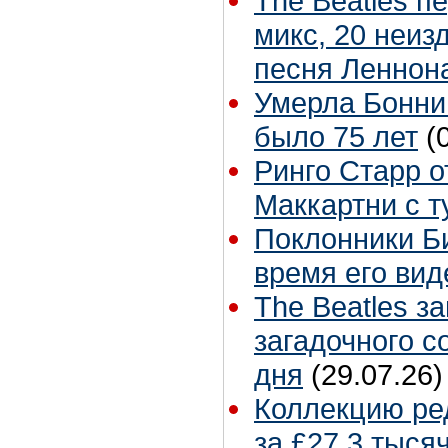
The Beatles п
микс, 20 неиз
песня Леннон
Умерла Бонни
было 75 лет
(
Ринго Старр о
Маккартни с т
Поклонники Б
время его вид
The Beatles з
загадочного 
дня
(29.07.26)
Коллекцию ре
за £27,3 тыся