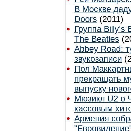
В Москве дад
Doors
(2011)
Группа Billy'
The Beatles
(2
Abbey Road: т
звукозаписи
(
Пол Маккартни
прекращать му
выпуску ново
Мюзикл U2 о 
кассовым хит
Армения собр
"Евровидение"