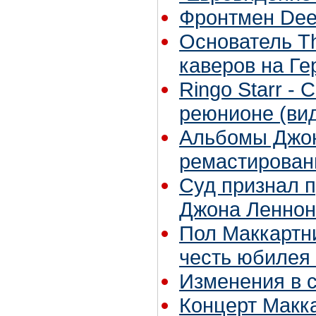
Фронтмен Dee
Основатель T
каверов на Г
Ringo Starr -
реюнионе (ви
Альбомы Джон
ремастирова
Суд признал п
Джона Леннон
Пол Маккартни
честь юбилея
Изменения в с
Концерт Макка