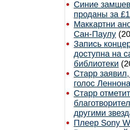
Синие замшев
проданы за £
Маккартни ан
Сан-Паулу
(2
Запись концер
доступна на с
библиотеки
(2
Старр заявил,
голос Леннон
Старр отметит
благотворите
другими звез
Плеер Sony W