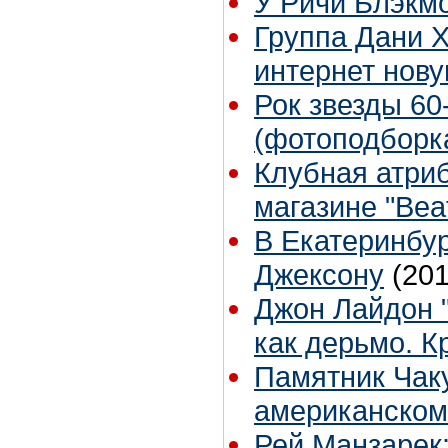
У Ричи Блэкм
Группа Дани 
интернет нов
Рок звезды 60-
(фотоподборк
Клубная атриб
магазине "Beat
В Екатеринбу
Джексону
(201
Джон Лайдон 
как дерьмо. К
Памятник Чаку
американском
Рей Манзарек: