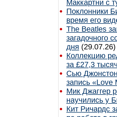
Маккартни с т
Поклонники Б
время его вид
The Beatles з
загадочного 
дня
(29.07.26)
Коллекцию ре
за £27,3 тыся
Сью Джонстон
запись «Love
Мик Джаггер р
научились у Б
Кит Ричардс з