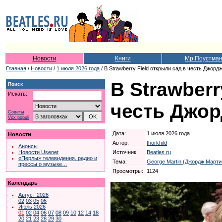
Новости
Книги
Мр.Поустма
Главная
/
Новости
/
1 июля 2026 года
/ В Strawberry Field открыли сад в честь Джор
В Strawberr
Поиск
Искать:
честь Джор
Советы
Vox populi
Дата:
1 июля 2026 года
Новости
Автор:
thorkhild
Анонсы
Источник:
Beatles.ru
Новости Usenet
«Перлы» телевидения, радио и
Тема:
George Martin (Джордж Марти
прессы о музыке…
Просмотры:
1124
Календарь
Август 2026
02
03
05
06
Июль 2026
01
02
04
06
07
08
09
10
12
14
18
20
21
23
28
29
30