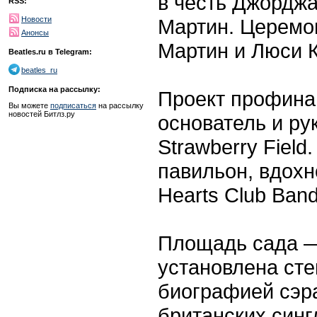
в честь Джорджа
RSS:
Мартин. Церемо
Новости
Анонсы
Мартин и Люси К
Beatles.ru в Telegram:
beatles_ru
Подписка на рассылку:
Проект профина
Вы можете
подписаться
на рассылку
новостей Битлз.ру
основатель и ру
Strawberry Fiel
павильон, вдохн
Hearts Club Band
Площадь сада —
установлена сте
биографией сэра
британских синг