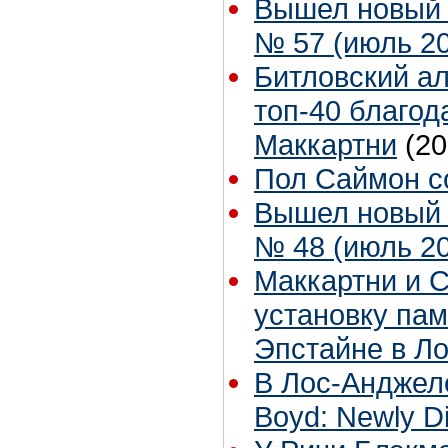
Вышел новый 
№ 57 (июль 20
Битловский ал
топ-40 благод
Маккартни
(20
Пол Саймон с
Вышел новый 
№ 48 (июль 201
Маккартни и 
установку пам
Эпстайне в Л
В Лос-Анджеле
Boyd: Newly D