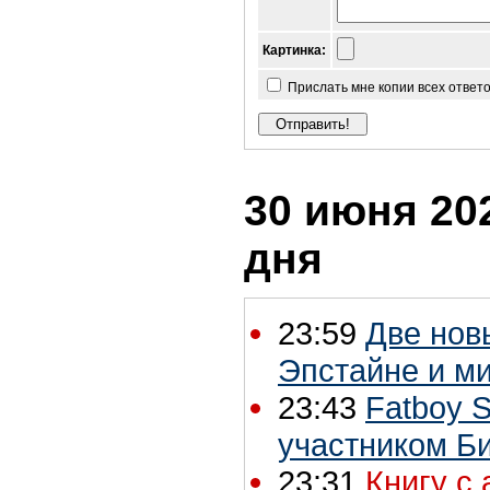
Картинка:
Прислать мне копии всех ответ
30 июня 202
дня
23:59
Две нов
Эпстайне и м
23:43
Fatboy S
участником Б
23:31
Книгу с