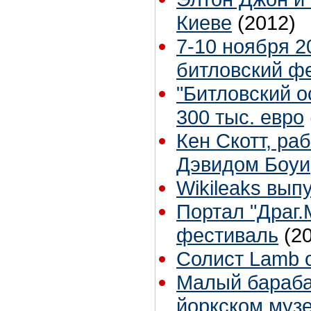
Киеве
(2012)
7-10 ноября 2
битловский ф
"Битловский о
300 тыс. евро
Кен Скотт, ра
Дэвидом Боуи
Wikileaks вы
Портал "Драг
фестиваль
(2
Солист Lamb o
Малый бараба
йоркском музе