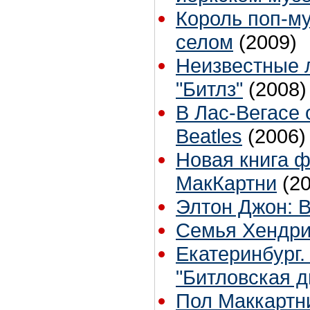
Король поп-му
селом
(2009)
Неизвестные 
"Битлз"
(2008)
В Лас-Вегасе 
Beatles
(2006)
Новая книга 
МакКартни
(2
Элтон Джон: 
Семья Хендри
Екатеринбург
"Битловская д
Пол Маккартни