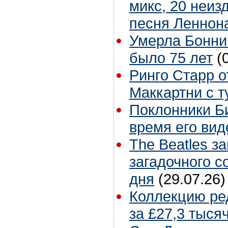
микс, 20 неиз
песня Леннон
Умерла Бонни
было 75 лет
(
Ринго Старр о
Маккартни с т
Поклонники Б
время его вид
The Beatles з
загадочного 
дня
(29.07.26)
Коллекцию ре
за £27,3 тыся