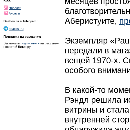
месяцев просто
RSS:
благотворительн
Новости
Анонсы
Аберистуите,
пр
Beatles.ru в Telegram:
beatles_ru
Подписка на рассылку:
Экземпляр «Paul
Вы можете
подписаться
на рассылку
новостей Битлз.ру
передали в мага
вещей 1970-х. С
особого внимани
В какой-то мом
Рэндл решила и
витрины и стала
внутренней стор
обнаружила авт