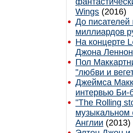
фантастическ
Wings
(2016)
До писателей 
миллиардов р
На концерте L
Джона Леннон
Пол Маккартн
"любви и веге
Джеймса Макк
интервью Би-
"The Rolling 
музыкальном 
Англии
(2013)
Элтон Джон и 