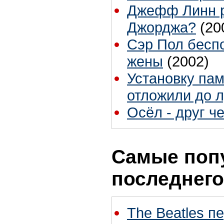
Джефф Линн р
Джорджа?
(20
Сэр Пол беспо
жены
(2002)
Установку па
отложили до 
Осёл - друг ч
Самые поп
последнего
The Beatles п