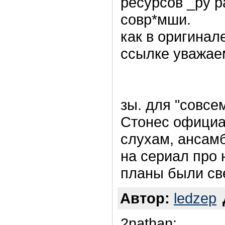
ресурсов _ру р
совр*мши.
как в оригинал
ссылке уважае
зы. для "совсем
Стонес официа
слухам, ансамб
на сериал про 
планы были св
Автор:
ledzep
2nathan: