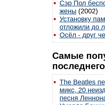
Сэр Пол беспо
жены
(2002)
Установку па
отложили до 
Осёл - друг ч
Самые поп
последнего
The Beatles п
микс, 20 неиз
песня Леннон