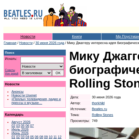
Новости
Книги
Мр.Поустма
Главная
/
Новости
/
30 июня 2026 года
/ Мику Джаггеру интересна идея биографическо
Мику Джагг
Поиск
Искать:
биографиче
Советы
Vox populi
Rolling Sto
Новости
Анонсы
Новости Usenet
Дата:
30 июня 2026 года
«Перлы» телевидения, радио и
прессы о музыке…
Автор:
thorkhild
Источник:
Beatles.ru
Календарь
Тема:
Rolling Stones
Просмотры:
749
Август 2026
02
03
05
06
07
Июль 2026
Июнь 2026
01
02
03
04
05
06
08
09
10
11
12