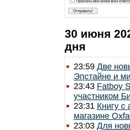
Прислать мне копии всех ответ
30 июня 202
дня
23:59
Две нов
Эпстайне и м
23:43
Fatboy S
участником Б
23:31
Книгу с
магазине Oxf
23:03
Для нов