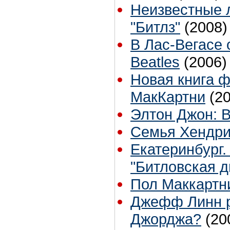
Неизвестные 
"Битлз"
(2008)
В Лас-Вегасе 
Beatles
(2006)
Новая книга 
МакКартни
(2
Элтон Джон: 
Семья Хендри
Екатеринбург
"Битловская д
Пол Маккартни
Джефф Линн р
Джорджа?
(20