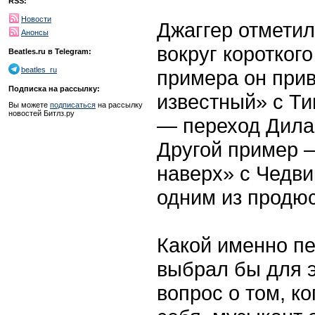
RSS:
Новости
Джаггер отметил
Анонсы
вокруг короткого
Beatles.ru в Telegram:
beatles_ru
примера он прив
Подписка на рассылку:
известный» с Ти
Вы можете
подписаться
на рассылку
новостей Битлз.ру
— переход Дилан
Другой пример 
наверх» с Чедв
одним из продюс
Какой именно пе
выбрал бы для э
вопрос о том, ко