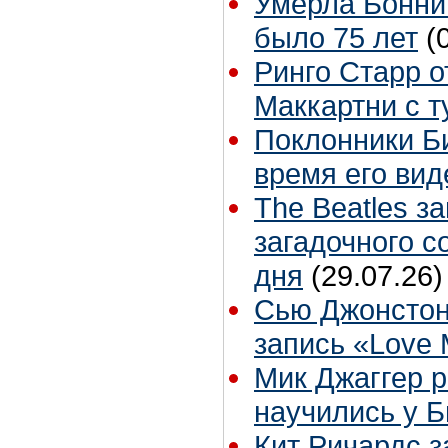
Умерла Бонни
было 75 лет
(
Ринго Старр о
Маккартни с т
Поклонники Б
время его вид
The Beatles з
загадочного 
дня
(29.07.26)
Сью Джонстон
запись «Love
Мик Джаггер р
научились у Б
Кит Ричардс з