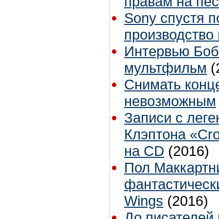
правам на пес
Sony спустя п
производство
Интервью Боб
мультфильм
(
Снимать конц
невозможным
Записи с лег
Клэптона «Cro
на CD
(2016)
Пол Маккартн
фантастическ
Wings
(2016)
До писателей 