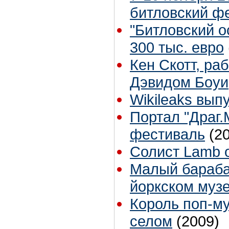
битловский ф
"Битловский о
300 тыс. евро
Кен Скотт, ра
Дэвидом Боуи
Wikileaks вы
Портал "Драг
фестиваль
(2
Солист Lamb o
Малый бараба
йоркском музе
Король поп-му
селом
(2009)