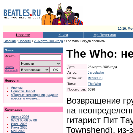
10.10. Мо
Новости
Книги
Мр.Поустман
Главная
/
Новости
/
25 марта 2005 года
/ The Who: некуда спешить
The Who: н
Поиск
Искать:
Дата:
25 марта 2005 года
Советы
Vox populi
Автор:
Jaroslavko
Источник:
Beatles.ru
Новости
Тема:
The Who
Анонсы
Просмотры:
5596
Новости Usenet
«Перлы» телевидения, радио и
Возвращение гр
прессы о музыке…
на неопределен
Календарь
Август 2026
гитарист Пит Та
02
03
05
06
07
08
Июль 2026
Townshend), из-
Июнь 2026
Май 2026