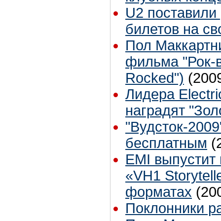
U2 поставили
билетов на св
Пол Маккартн
фильма "Рок-в
Rocked")
(200
Лидера Electri
наградят "Зол
"Вудсток-2009
бесплатным
(
EMI выпустит
«VH1 Storytell
форматах
(20
Поклонники р