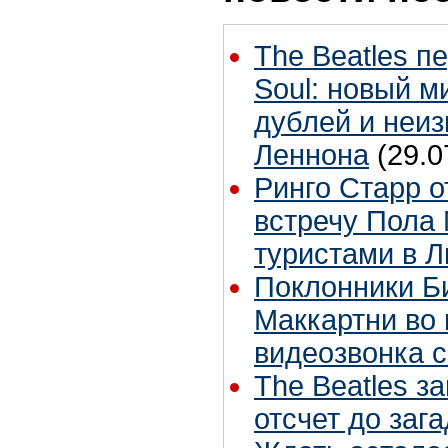
The Beatles п
Soul: новый м
дублей и неиз
Леннона
(29.0
Ринго Старр о
встречу Пола 
туристами в 
Поклонники Б
Маккартни во 
видеозвонка 
The Beatles з
отсчет до заг