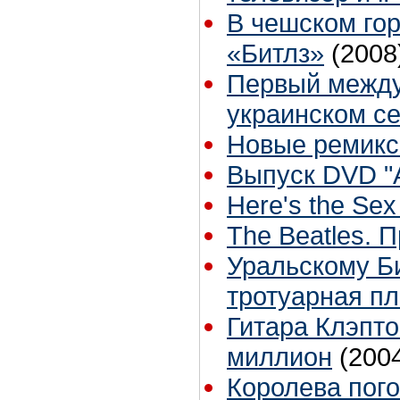
В чешском гор
«Битлз»
(2008
Первый между
украинском с
Новые ремиксы
Выпуск DVD "A
Here's the Sex 
The Beatles. 
Уральскому Би
тротуарная пл
Гитара Клэпто
миллион
(200
Королева пог