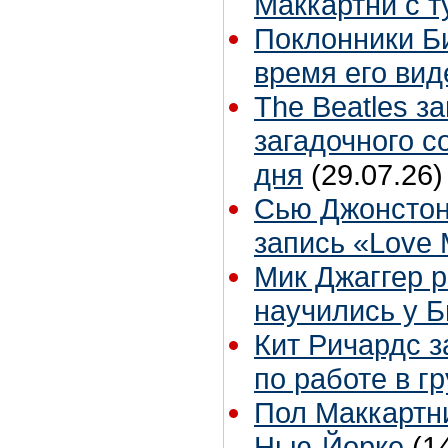
Маккартни с т
Поклонники Б
время его вид
The Beatles з
загадочного 
дня
(29.07.26)
Сью Джонстон
запись «Love
Мик Джаггер р
научились у Б
Кит Ричардс з
по работе в г
Пол Маккартни
Нью-Йорке
(1