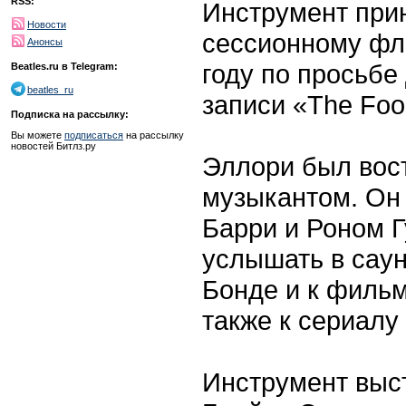
RSS:
Инструмент при
Новости
сессионному фл
Анонсы
году по просьбе
Beatles.ru в Telegram:
beatles_ru
записи «The Fool 
Подписка на рассылку:
Вы можете
подписаться
на рассылку
новостей Битлз.ру
Эллори был вос
музыкантом. Он
Барри и Роном Г
услышать в сау
Бонде и к фильм
также к сериалу
Инструмент выс