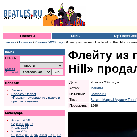
Новости
Книги
Мр.Поустма
Главная
/
Новости
/
25 июня 2026 года
/ Флейту из песни «The Fool on the Hill» прода
Флейту из п
Поиск
Искать:
Hill» прода
Советы
Vox populi
Дата:
25 июня 2026 года
Новости
Автор:
thorkhild
Анонсы
Источник:
Beatles.ru
Новости Usenet
«Перлы» телевидения, радио и
Тема:
Битлз - Magical Mystery Tour 
прессы о музыке…
Просмотры:
1249
Календарь
Август 2026
02
03
05
06
07
Июль 2026
Июнь 2026
01
02
03
04
05
06
08
09
10
11
12