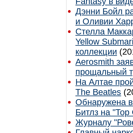
Fantasy в вид
Дэнни Бойл ра
и Оливии Хар
Стелла Макка
Yellow Submar
коллекции
(20
Aerosmith зая
прощальный т
На Алтае про
The Beatles
(2
Обнаружена в
Битлз на "Top
Журналу "Рове
Главный нарко