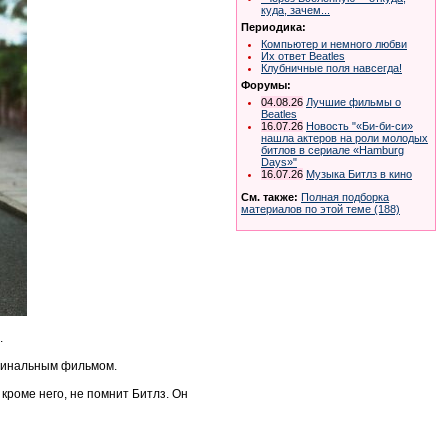
куда, зачем...
Периодика:
Компьютер и немного любви
Их ответ Beatles
Клубничные поля навсегда!
Форумы:
04.08.26
Лучшие фильмы о
Beatles
16.07.26
Новость "«Би-би-си»
нашла актеров на роли молодых
битлов в сериале «Hamburg
Days»"
16.07.26
Музыка Битлз в кино
См. также:
Полная подборка
материалов по этой теме (188)
.
игинальным фильмом.
 кроме него, не помнит Битлз. Он