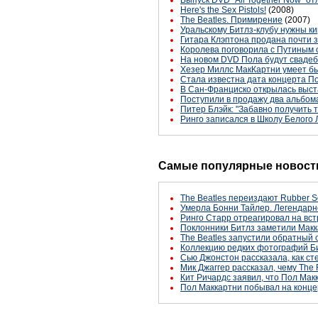
Выпуск DVD "All Together Now" о
Here's the Sex Pistols!
(2008)
The Beatles. Примирение
(2007)
Уральскому Битлз-клубу нужны ки
Гитара Клэптона продана почти 
Королева поговорила с Путиным 
На новом DVD Пола будут сваде
Хезер Миллс МакКартни умеет б
Стала известна дата концерта П
В Сан-Франциско открылась выст
Поступили в продажу два альбо
Питер Блэйк: "Забавно получить 
Ринго записался в Школу Белого 
Самые популярные новости
The Beatles переиздают Rubber S
Умерла Бонни Тайлер. Легендарн
Ринго Старр отреагировал на вст
Поклонники Битлз заметили Макк
The Beatles запустили обратный 
Коллекцию редких фотографий Би
Сью Джонстон рассказала, как с
Мик Джаггер рассказал, чему The 
Кит Ричардс заявил, что Пол Макк
Пол Маккартни побывал на конце