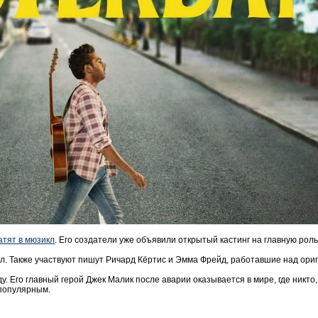
атят в мюзикл
. Его создатели уже объявили открытый кастинг на главную роль
л. Также участвуют пишут Ричард Кёртис и Эмма Фрейд, работавшие над ор
 Его главный герой Джек Малик после аварии оказывается в мире, где никто,
 популярным.