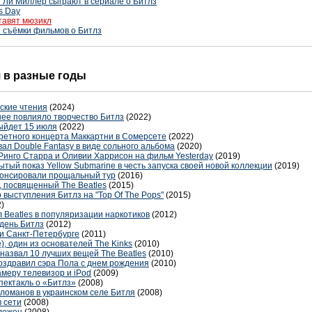
 Ли Миллер сыграют в сериале о Битлз
s Day
тавят мюзикл
 съёмки фильмов о Битлз
я в разные годы
ские чтения
(2024)
нее повлияло творчество Битлз
(2022)
ыйдет 15 июля
(2022)
ретного концерта Маккартни в Сомерсете
(2022)
вал Double Fantasy в виде сольного альбома
(2020)
Ринго Старра и Оливии Харрисон на фильм Yesterday
(2019)
тый показ Yellow Submarine в честь запуска своей новой коллекции
(2019)
анонсировали прощальный тур
(2016)
, посвященный The Beatles
(2015)
выступления Битлз на "Top Of The Pops"
(2015)
)
 Beatles в популяризации наркотиков
(2012)
день Битлз
(2012)
 и Санкт-Петербурге
(2011)
), один из основателей The Kinks
(2010)
назвал 10 лучших вещей The Beatles
(2010)
поздравил сэра Пола с днем рождения
(2010)
амеру телевизор и iPod
(2009)
пектакль о «Битлз»
(2008)
оманов в украинском селе Битля
(2008)
 сети
(2008)