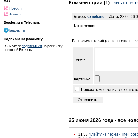
RSS:
Комментарии (1)
-
читать вс
Новости
Анонсы
Автор:
semelianof
Дата:
28.06.26 0
Beatles.ru в Telegram:
No comment
beatles_ru
Подписка на рассылку:
Ваш комментарий (если вы еще не р
Вы можете
подписаться
на рассылку
новостей Битлз.ру
Текст:
Картинка:
Прислать мне копии всех ответ
25 июня 2026 года - все нов
21:38
Флейту из песни «The Fool o