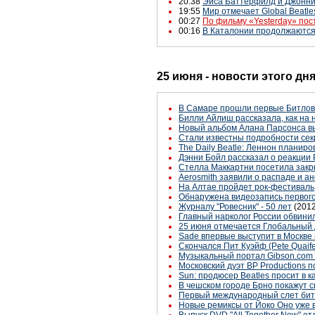
20:38
Эйса Баттерфилд и Джонни
19:55
Мир отмечает Global Beatle
00:27
По фильму «Yesterday» пос
00:16
В Каталонии продолжаются
25 июня - новости этого дн
В Самаре прошли первые Битлов
Билли Айлиш рассказала, как на 
Новый альбом Алана Парсонса в
Стали известны подробности сек
The Daily Beatle: Леннон планиро
Дэнни Бойл рассказал о реакции 
Стелла Маккартни посетила закры
Aerosmith заявили о распаде и 
На Алтае пройдет рок-фестиваль
Обнаружена видеозапись первого 
Журналу "Ровесник" - 50 лет
(2012
Главный нарколог России обвинил
25 июня отмечается Глобальный 
Sade впервые выступит в Москве
Скончался Пит Куэйф (Pete Quaife
Музыкальный портал Gibson.com 
Московский дуэт BP Productions 
Sun: продюсер Beatles просит в к
В чешском городе Брно покажут с
Первый международный слет битл
Новые ремиксы от Йоко Оно уже в