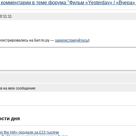
е комментарии в теме форума "Фильм «Yesterday» / «Вчера» 
0:11:11
егистрировались на Битлз.ру —
зарегистрируйтесь
):
ов на мое сообщение
ости дня
n the Hill» продали за £23 тысячи