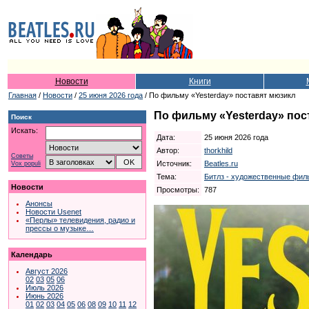
Новости
Книги
Главная
/
Новости
/
25 июня 2026 года
/ По фильму «Yesterday» поставят мюзикл
По фильму «Yesterday» пос
Поиск
Искать:
Дата:
25 июня 2026 года
Автор:
thorkhild
Советы
Источник:
Beatles.ru
Vox populi
Тема:
Битлз - художественные фил
Новости
Просмотры:
787
Анонсы
Новости Usenet
«Перлы» телевидения, радио и
прессы о музыке…
Календарь
Август 2026
02
03
05
06
Июль 2026
Июнь 2026
01
02
03
04
05
06
08
09
10
11
12