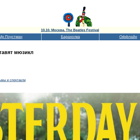
10.10. Москва. The Beatles Festival
Мр.Поустман
Барахолка
Оффлайн
тавят мюзикл
ьмы и спектакли