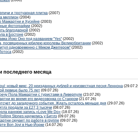
тложен
(2008)
рпичи и тротуарная плитка
(2007)
за миллион
(2004)
о Маккартни и Хусейне
(2003)
бные фотографии
(2002)
ыть благодарной
(2002)
ола в Бостоне
(2002)
авка Йоко Оно под названием "Yes"
(2002)
ма, посвященных юбилею королевы Великобритании
(2002)
титул одновременно с Миком Джеггером"
(2002)
Лотоса
(2002)
 последнего месяца
oul: новый микс, 20 неизданных дублей и неизвестная песня Леннона
(29.07.2
ой певице было 75 лет
(09.07.26)
речу Пола Маккартни с туристами в Ливерпуле
(23.07.26)
артни во время его видеозвонка со Старром
(21.07.26)
отсчет до загадочного события. Ждать осталось меньше дня
(29.07.26)
тлз продали за £27,3 тысячи
(08.07.26)
терла раннюю запись «Love Me Do»
(18.07.26)
Rolling Stones научились у Битлз
(09.07.26)
артни скучает по работе в группе
(09.07.26)
рте Bon Jovi в Нью-Йорке
(14.07.26)