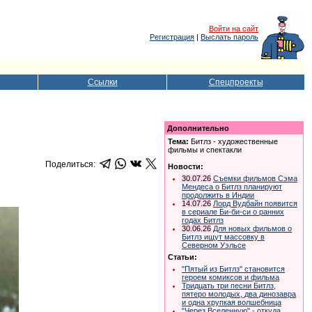
Войти на сайт
Регистрация
|
Выслать пароль
Ссылки
Спецпроекты
Дополнительно
Тема:
Битлз - художественные
фильмы и спектакли
Поделиться:
Новости:
30.07.26
Съемки фильмов Сэма
Мендеса о Битлз планируют
продолжить в Индии
14.07.26
Лорд Вудбайн появится
в сериале Би-би-си о ранних
годах Битлз
30.06.26
Для новых фильмов о
Битлз ищут массовку в
Северном Уэльсе
Статьи:
"Пятый из Битлз" становится
героем комиксов и фильма
Тридцать три песни Битлз,
пятеро молодых, два динозавра
и одна хрупкая волшебница
"Через Вселенную" - откуда,