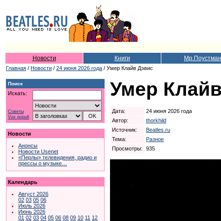
Новости
Книги
Мр.Поустма
Главная
/
Новости
/
24 июня 2026 года
/ Умер Клайв Дэвис
Умер Клайв
Поиск
Искать:
Дата:
24 июня 2026 года
Советы
Vox populi
Автор:
thorkhild
Источник:
Beatles.ru
Новости
Тема:
Разное
Анонсы
Просмотры:
935
Новости Usenet
«Перлы» телевидения, радио и
прессы о музыке…
Календарь
Август 2026
02
03
05
06
Июль 2026
Июнь 2026
01
02
03
04
05
06
08
09
10
11
12