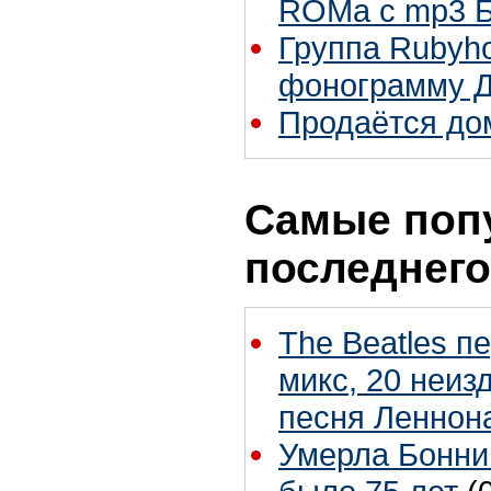
ROMа с mp3 Б
Группа Rubyho
фонограмму 
Продаётся до
Самые поп
последнего
The Beatles п
микс, 20 неиз
песня Леннон
Умерла Бонни