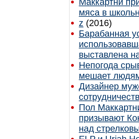
Маккартни при
мяса в школь
z
(2016)
Барабанная у
использовавш
выставлена на
Непогода срыв
мешает людям
Дизайнер муж
сотрудничеств
Пол Маккартни
призывают Ко
над стрелков
ELP и Uriah 