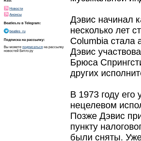
RSS:
Новости
Анонсы
Дэвис начинал к
Beatles.ru в Telegram:
несколько лет с
beatles_ru
Columbia стала 
Подписка на рассылку:
Вы можете
подписаться
на рассылку
Дэвис участвова
новостей Битлз.ру
Брюса Спрингсти
других исполнит
В 1973 году его
нецелевом испо
Позже Дэвис пр
пункту налогово
были сняты. Уже