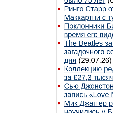
было 75 лет
(
Ринго Старр о
Маккартни с т
Поклонники Б
время его вид
The Beatles з
загадочного 
дня
(29.07.26)
Коллекцию ре
за £27,3 тыся
Сью Джонстон
запись «Love
Мик Джаггер р
научились у Б