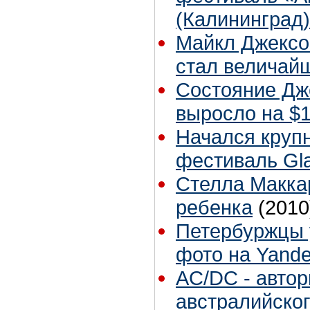
(Калининград)
Майкл Джексо
стал величай
Состояние Дже
выросло на $
Начался круп
фестиваль Gla
Стелла Маккар
ребенка
(2010
Петербуржцы 
фото на Yand
AC/DC - автор
австралийског