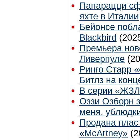
Папарацци сф
яхте в Италии
Бейонсе побл
Blackbird
(202
Премьера ново
Ливерпуле
(2
Ринго Старр «
Битлз на конц
В серии «ЖЗЛ»
Оззи Озборн 
меня, ублюдки
Продана пласт
«McArtney»
(2