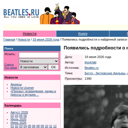
Новости
Книги
Главная
/
Новости
/
19 июня 2026 года
/ Появились подробности о найденной записи 
Появились подробности о н
Поиск
Искать:
Дата:
19 июня 2026 года
Автор:
thorkhild
Советы
Источник:
Beatles.ru
Vox populi
Тема:
Битлз - битловские фильмы, 
Новости
Просмотры:
1390
Анонсы
Новости Usenet
«Перлы» телевидения, радио и
прессы о музыке…
Календарь
Август 2026
02
03
05
06
Июль 2026
Июнь 2026
01
02
03
04
05
06
08
09
10
11
12