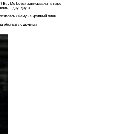
n’t Buy Me Love» записывали четыре
лекая друг друга.
лизилась к нему на крупный план.
на обсудить с другими