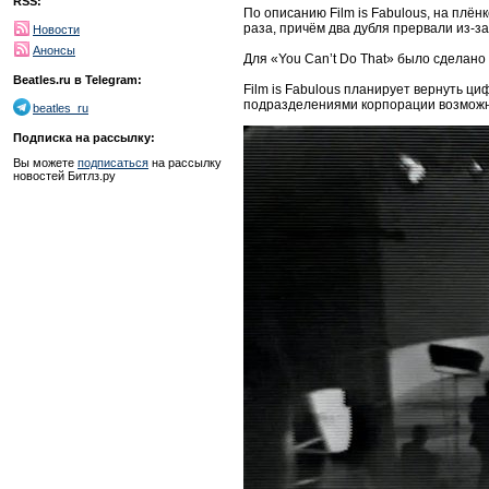
RSS:
По описанию Film is Fabulous, на плё
раза, причём два дубля прервали из-за
Новости
Анонсы
Для «You Can’t Do That» было сделано 
Beatles.ru в Telegram:
Film is Fabulous планирует вернуть ци
подразделениями корпорации возможн
beatles_ru
Подписка на рассылку:
Вы можете
подписаться
на рассылку
новостей Битлз.ру