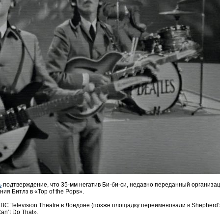
ь
подтверждение, что 35-мм негатив Би-би-си, недавно переданный организац
я Битлз в «Top of the Pops».
BC Television Theatre в Лондоне (позже площадку переименовали в Shepherd’
an’t Do That».