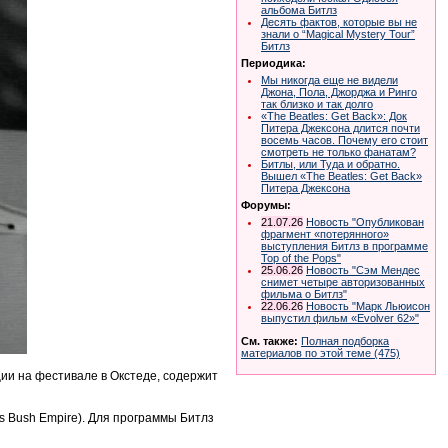
альбома Битлз
Десять фактов, которые вы не
знали о “Magical Mystery Tour”
Битлз
Периодика:
Мы никогда еще не видели
Джона, Пола, Джорджа и Ринго
так близко и так долго
«The Beatles: Get Back»: Док
Питера Джексона длится почти
восемь часов. Почему его стоит
смотреть не только фанатам?
Битлы, или Туда и обратно.
Вышел «The Beatles: Get Back»
Питера Джексона
Форумы:
21.07.26
Новость "Опубликован
фрагмент «потерянного»
выступления Битлз в программе
Top of the Pops"
25.06.26
Новость "Сэм Мендес
снимет четыре авторизованных
фильма о Битлз"
22.06.26
Новость "Марк Льюисон
выпустил фильм «Evolver 62»"
См. также:
Полная подборка
материалов по этой теме (475)
ии на фестивале в Окстеде, содержит
s Bush Empire). Для программы Битлз