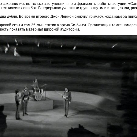
нке сохранились не только выступления, но и фрагменты работы в студии. «Ca
 технических ошибок. В перерывах участники группы шутили и танцевали, разв
два дубля. Во время второго Джон Леннон скорчил гримасу, когда камера приб
фровой скан и сам 35-мм негатив в архив Би-би-си. Организация также намере
ость показать материал широкой аудитории.