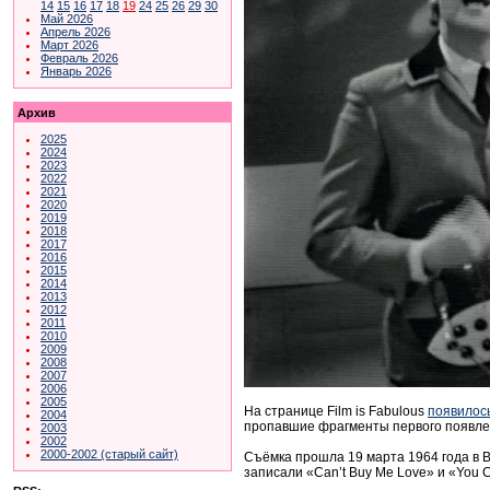
14
15
16
17
18
19
24
25
26
29
30
Май 2026
Апрель 2026
Март 2026
Февраль 2026
Январь 2026
Архив
2025
2024
2023
2022
2021
2020
2019
2018
2017
2016
2015
2014
2013
2012
2011
2010
2009
2008
2007
2006
2005
На странице Film is Fabulous
появилос
2004
пропавшие фрагменты первого появлени
2003
2002
2000-2002 (старый сайт)
Съёмка прошла 19 марта 1964 года в B
записали «Can’t Buy Me Love» и «You C