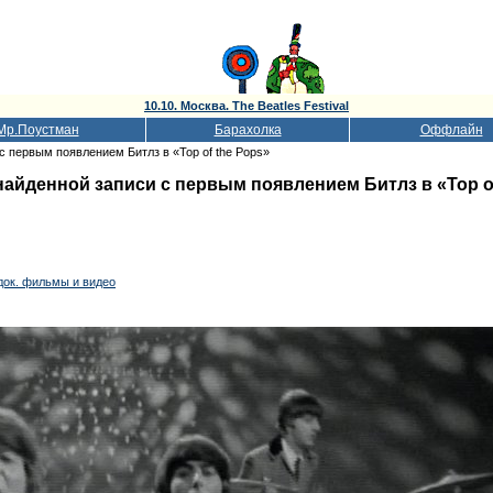
10.10. Москва. The Beatles Festival
Мр.Поустман
Барахолка
Оффлайн
с первым появлением Битлз в «Top of the Pops»
айденной записи с первым появлением Битлз в «Top of
док. фильмы и видео