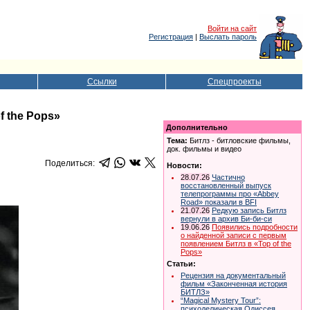
Войти на сайт
Регистрация
|
Выслать пароль
Ссылки
Спецпроекты
 the Pops»
Дополнительно
Тема:
Битлз - битловские фильмы,
док. фильмы и видео
Поделиться:
Новости:
28.07.26
Частично
восстановленный выпуск
телепрограммы про «Abbey
Road» показали в BFI
21.07.26
Редкую запись Битлз
вернули в архив Би-би-си
19.06.26
Появились подробности
о найденной записи с первым
появлением Битлз в «Top of the
Pops»
Статьи:
Рецензия на документальный
фильм «Законченная история
БИТЛЗ»
“Magical Mystery Tour”:
психоделическая Одиссея