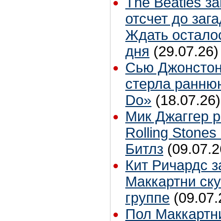
The Beatles з
отсчет до заг
Ждать остало
дня
(29.07.26)
Сью Джонстон
стерла ранню
Do»
(18.07.26)
Мик Джаггер р
Rolling Stones
Битлз
(09.07.2
Кит Ричардс з
Маккартни ску
группе
(09.07.
Пол Маккартн