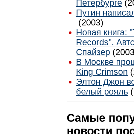
Петербурге
(2
Путин написа
(2003)
Новая книга: "
Records". Авт
Спайзер
(2003
В Москве про
King Crimson
Элтон Джон в
белый рояль
Самые поп
новости по