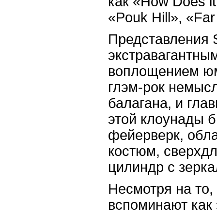
как «How Does it
«Pouk Hill», «Fa
Представления S
экстравагантны
воплощением юм
глэм-рок немысл
балагана, и гл
этой клоунады 
фейерверк, обл
костюм, сверхдл
цилиндр с зерка
Несмотря на то,
вспоминают как