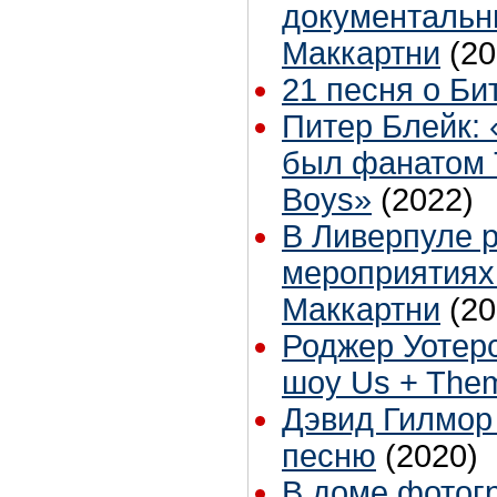
документальн
Маккартни
(20
21 песня о Би
Питер Блейк:
был фанатом 
Boys»
(2022)
В Ливерпуле р
мероприятиях 
Маккартни
(20
Роджер Уотер
шоу Us + The
Дэвид Гилмор
песню
(2020)
В доме фотог