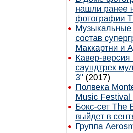
нашли ранее 
фотографии T
Музыкальные 
состав супер
Маккартни и 
Кавер-версия 
саундтрек му
3"
(2017)
Полвека Monter
Music Festival
Бокс-сет The B
выйдет в сент
Группа Aerosm