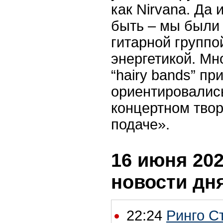
как Nirvana. Да 
быть – мы были
гитарной группо
энергетикой. Мн
“hairy bands” пр
ориентировались
концертном твор
подаче».
16 июня 202
новости дн
22:24
Ринго С