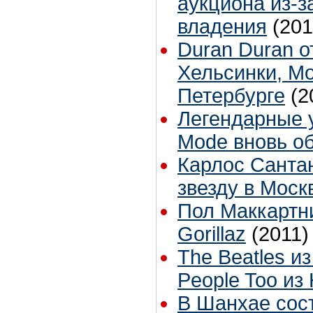
аукциона из-з
владения
(201
Duran Duran о
Хельсинки, Мо
Петербурге
(2
Легендарные 
Mode вновь о
Карлос Санта
звезду в Моск
Пол Маккартни
Gorillaz
(2011)
The Beatles из
People Too из
В Шанхае сос