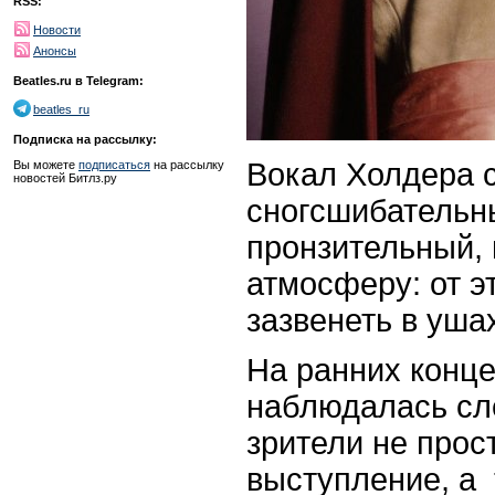
RSS:
Новости
Анонсы
Beatles.ru в Telegram:
beatles_ru
Подписка на рассылку:
Вокал Холдера 
Вы можете
подписаться
на рассылку
новостей Битлз.ру
сногсшибательн
пронзительный,
атмосферу: от э
зазвенеть в уша
На ранних конце
наблюдалась сл
зрители не прос
выступление, а 