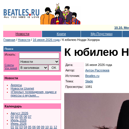
10.10. Мо
Новости
Книги
Мр.Поустман
Главная
/
Новости
/
16 июня 2026 года
/ К юбилею Нодди Холдера
К юбилею Н
Поиск
Искать:
Дата:
16 июня 2026 года
Советы
Vox populi
Автор:
Антон Расплюев
Источник:
Beatles.ru
Новости
Тема:
Slade
Анонсы
Просмотры:
1081
Новости Usenet
«Перлы» телевидения, радио и
прессы о музыке…
Календарь
Август 2026
02
03
05
06
07
Июль 2026
Июнь 2026
01
02
03
04
05
06
08
09
10
11
12