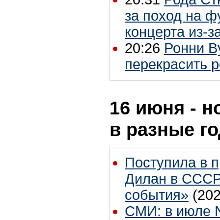
за поход на ф
концерта из-з
20:26
Ронни В
перекрасить 
16 июня - н
в разные г
Поступила в п
Дилан в СССР
события»
(202
СМИ: в июле N