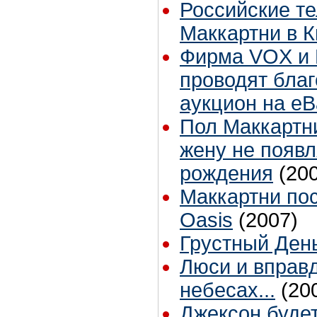
Российские т
Маккартни в К
Фирма VOX и 
проводят бла
аукцион на eB
Пол Маккартн
жену не появл
рождения
(20
Маккартни по
Oasis
(2007)
Грустный Ден
Люси и вправд
небесах...
(20
Джексон будет