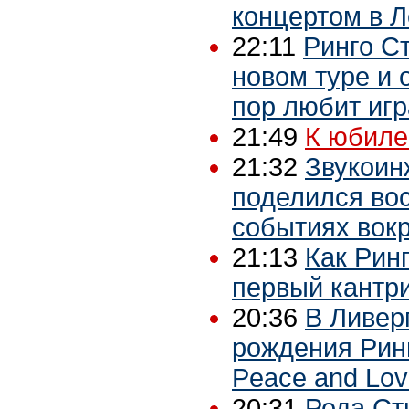
концертом в 
22:11
Ринго С
новом туре и 
пор любит игр
21:49
К юбиле
21:32
Звукоин
поделился во
событиях вокр
21:13
Как Рин
первый кантр
20:36
В Ливер
рождения Рин
Peace and Lo
20:31
Рода Ст