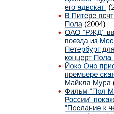
его адвокат
(
В Питере почт
Пола
(2004)
ОАО "РЖД" вв
поезда из Мос
Петербург дл
концерт Пола
Йоко Оно при
премьере ска
Майкла Мура
Фильм "Пол Ма
России" пока
"Послание к ч