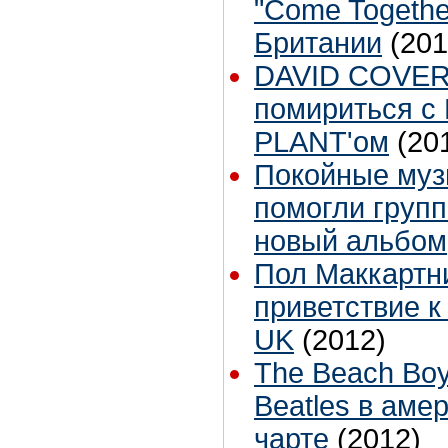
"Come Togethe
Британии
(201
DAVID COVER
помириться с
PLANT'ом
(20
Покойные муз
помогли групп
новый альбом
Пол Маккартн
приветствие 
UK
(2012)
The Beach Bo
Beatles в аме
чарте
(2012)