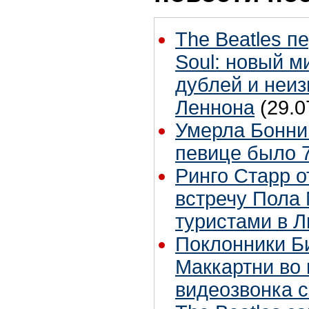
The Beatles п
Soul: новый м
дублей и неиз
Леннона
(29.0
Умерла Бонни
певице было 7
Ринго Старр о
встречу Пола 
туристами в 
Поклонники Б
Маккартни во 
видеозвонка 