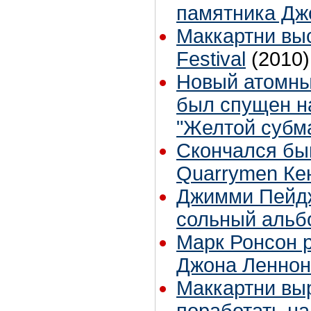
памятника Дж
Маккартни выс
Festival
(2010)
Новый атомны
был спущен на
"Желтой субм
Скончался бы
Quarrymen Ке
Джимми Пейд
сольный альб
Марк Ронсон 
Джона Леннон
Маккартни вы
поработать н