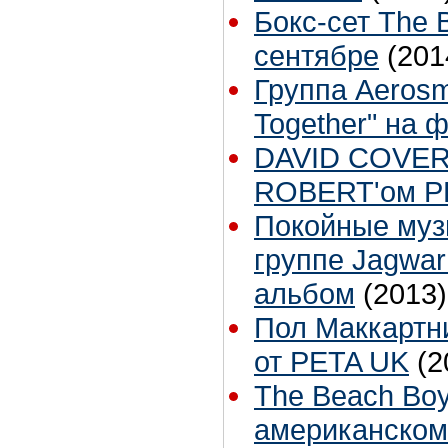
Бокс-сет The 
сентябре
(201
Группа Aeros
Together" на 
DAVID COVERD
ROBERT'ом P
Покойные муз
группе Jagwar
альбом
(2013)
Пол Маккартн
от PETA UK
(2
The Beach Boy
американском