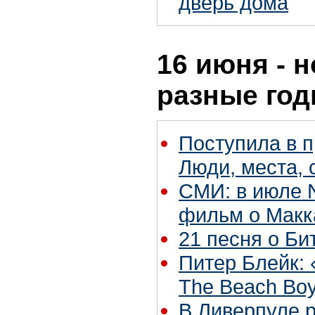
дверь дома
16 июня - н
разные го
Поступила в 
Люди, места,
СМИ: в июле N
фильм о Макк
21 песня о Би
Питер Блейк:
The Beach Bo
В Ливерпуле р