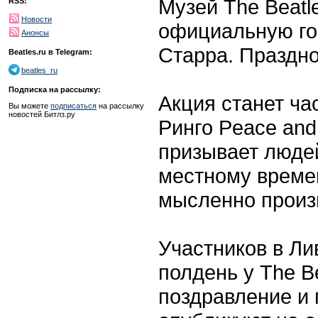
Музей The Beatl
RSS:
Новости
официальную го
Анонсы
Старра. Праздно
Beatles.ru в Telegram:
beatles_ru
Подписка на рассылку:
Акция станет ча
Вы можете
подписаться
на рассылку
новостей Битлз.ру
Ринго Peace and
призывает людей
местному времен
мысленно произн
Участников в Ли
полдень у The B
поздравление и 