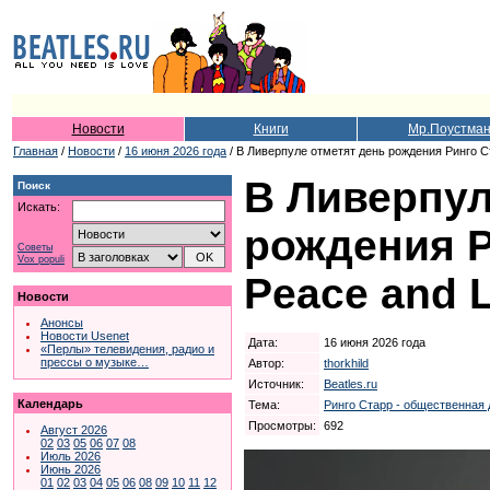
Новости
Книги
Мр.Поустма
Главная
/
Новости
/
16 июня 2026 года
/ В Ливерпуле отметят день рождения Ринго С
В Ливерпул
Поиск
Искать:
рождения Р
Советы
Vox populi
Peace and 
Новости
Анонсы
Новости Usenet
Дата:
16 июня 2026 года
«Перлы» телевидения, радио и
прессы о музыке…
Автор:
thorkhild
Источник:
Beatles.ru
Календарь
Тема:
Ринго Старр - общественная
Просмотры:
692
Август 2026
02
03
05
06
07
08
Июль 2026
Июнь 2026
01
02
03
04
05
06
08
09
10
11
12