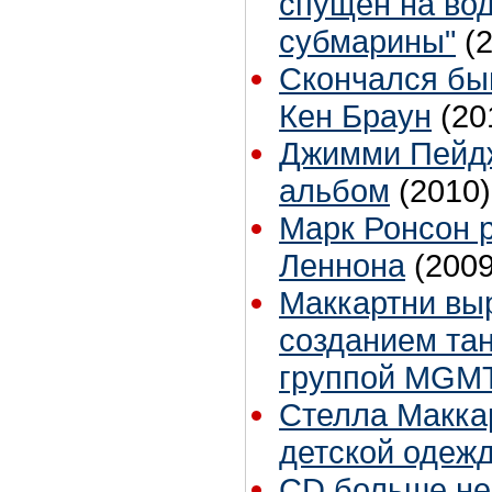
спущен на вод
субмарины"
(
Скончался бы
Кен Браун
(20
Джимми Пейдж
альбом
(2010)
Марк Ронсон 
Леннона
(2009
Маккартни вы
созданием та
группой MGM
Стелла Макка
детской одеж
CD больше не