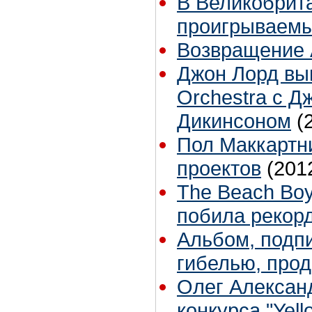
В Великобрит
проигрываемы
Возвращение 
Джон Лорд вып
Orchestra с 
Дикинсоном
(
Пол Маккартни
проектов
(201
The Beach Bo
побила рекорд
Альбом, подп
гибелью, прод
Олег Алексан
конкурса "Yell