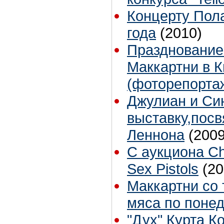
Концерту Пола
года
(2010)
Празднование
Маккартни в К
(фоторепорта
Джулиан и Си
выставку,пос
Леннона
(2009
С аукциона Ch
Sex Pistols
(20
Маккартни со
мяса по поне
"Дух" Курта К