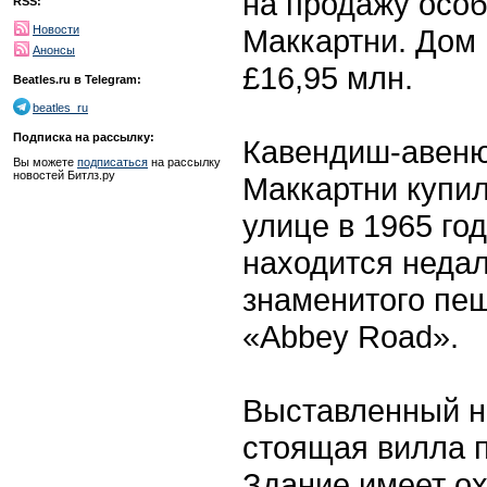
на продажу особ
RSS:
Маккартни. Дом
Новости
Анонсы
£16,95 млн.
Beatles.ru в Telegram:
beatles_ru
Подписка на рассылку:
Кавендиш-авеню 
Вы можете
подписаться
на рассылку
новостей Битлз.ру
Маккартни купил
улице в 1965 год
находится недал
знаменитого пеш
«Abbey Road».
Выставленный н
стоящая вилла п
Здание имеет ох