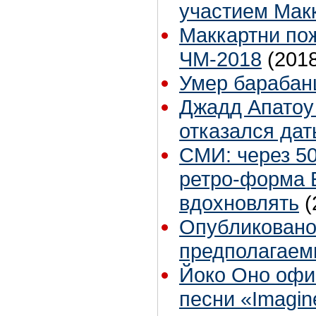
участием Мак
Маккартни по
ЧМ-2018
(201
Умер барабан
Джадд Апатоу 
отказался дат
СМИ: через 50
ретро-форма 
вдохновлять
(
Опубликовано
предполагае
Йоко Оно офи
песни «Imagin