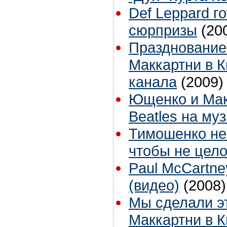
Def Leppard г
сюрпризы
(20
Празднование
Маккартни в К
канала
(2009)
Ющенко и Мак
Beatles на му
Тимошенко не
чтобы не цел
Paul McCartney
(видео)
(2008)
Мы сделали эт
Маккартни в К