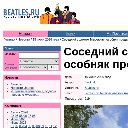
Новости
Книги
Мр.Поустма
Главная
/
Новости
/
15 июня 2026 года
/ Соседний с домом Маккартни особняк продаю
Соседний с
Поиск
Искать:
особняк пр
Советы
Vox populi
Дата:
15 июня 2026 года
Новости
Автор:
thorkhild
Анонсы
Источник:
Beatles.ru
Новости Usenet
«Перлы» телевидения, радио и
Тема:
Битлз - по битловским местам
прессы о музыке…
Просмотры:
919
Календарь
Август 2026
02
03
05
06
07
08
Июль 2026
Июнь 2026
01
02
03
04
05
06
08
09
10
11
12