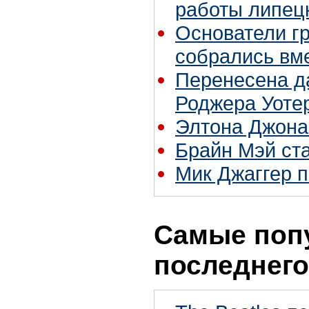
работы липец
Основатели г
собрались вм
Перенесена д
Роджера Уотер
Элтона Джона
Брайн Мэй ст
Мик Джаггер 
Самые поп
последнего