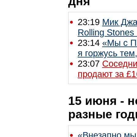
дня
23:19
Мик Джа
Rolling Stones
23:14
«Мы с П
я горжусь тем
23:07
Соседни
продают за £1
15 июня - н
разные го
«Внезапно мы 