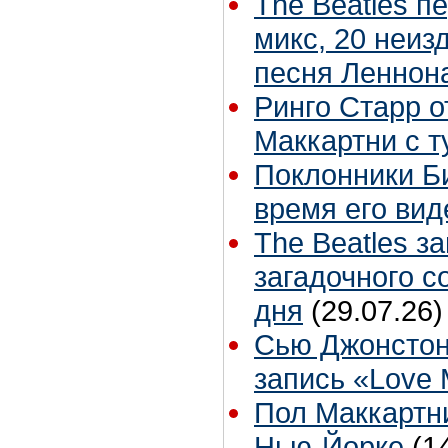
The Beatles п
микс, 20 неиз
песня Леннон
Ринго Старр о
Маккартни с т
Поклонники Б
время его вид
The Beatles з
загадочного 
дня
(29.07.26)
Сью Джонстон
запись «Love
Пол Маккартни
Нью-Йорке
(1