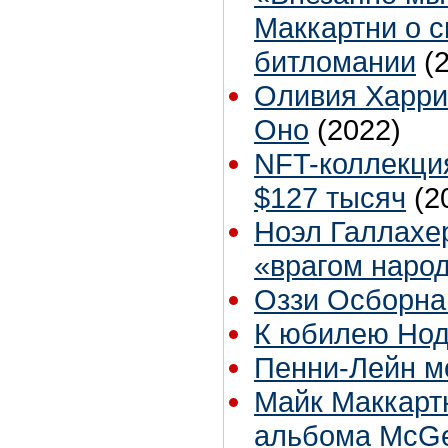
Маккартни о 
битломании
(
Оливия Харри
Оно
(2022)
NFT-коллекция
$127 тысяч
(2
Ноэл Галлахер
«врагом наро
Оззи Осборна
К юбилею Нод
Пенни-Лейн м
Майк Маккарт
альбома McG