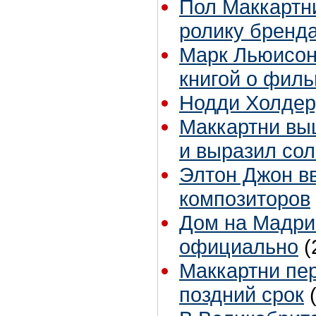
Пол Маккартн
ролику бренда
Марк Льюисон 
книгой о филь
Нодди Холдеру
Маккартни вы
и выразил со
Элтон Джон в
композиторов
Дом на Мадрин
официально
(
Маккартни пер
поздний срок