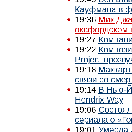
Кауфмана в ф
19:36
Мик Джа
оксфордском 
19:27
Компани
19:22
Композиц
Project прозв
19:18
Маккарт
связи со сме
19:14
В Нью-Й
Hendrix Way
19:06
Состоял
сериала о «Г
19:01
Умерла 