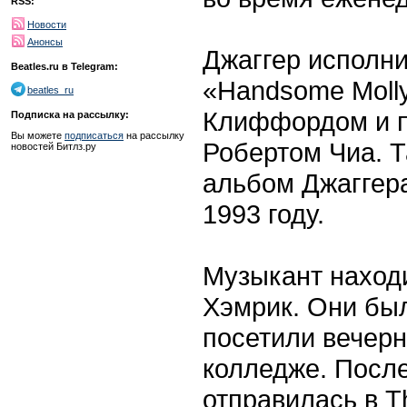
RSS:
Новости
Анонсы
Джаггер исполн
Beatles.ru в Telegram:
«Handsome Moll
beatles_ru
Клиффордом и п
Подписка на рассылку:
Вы можете
подписаться
на рассылку
Робертом Чиа. Т
новостей Битлз.ру
альбом Джаггера
1993 году.
Музыкант наход
Хэмрик. Они был
посетили вечерн
колледже. Посл
отправилась в T