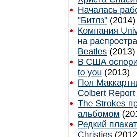
Началась раб
"Битлз"
(2014)
Компания Univ
на распростр
Beatles
(2013)
В США оспорил
to you
(2013)
Пол Маккартни
Colbert Report
The Strokes п
альбомом
(20
Редкий плакат
Christies
(2012