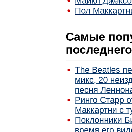
Майкл Джексо
Пол Маккартн
Самые поп
последнего
The Beatles п
микс, 20 неиз
песня Леннон
Ринго Старр о
Маккартни с т
Поклонники Б
время его вид