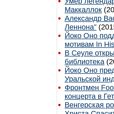
Умер легендар
Маккаллок
(2
Александр Вас
Леннона"
(201
Йоко Оно под
мотивам In Hi
В Сеуле откр
библиотека
(2
Йоко Оно пред
Уральской ин
Фронтмен Foo 
концерта в Ге
Венгерская ро
Христа Спаси