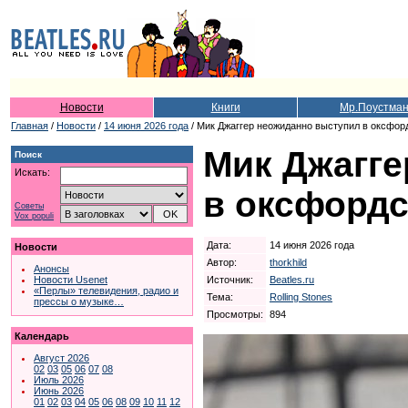
Новости
Книги
Мр.Поустма
Главная
/
Новости
/
14 июня 2026 года
/ Мик Джаггер неожиданно выступил в оксфор
Мик Джагг
Поиск
Искать:
в оксфордс
Советы
Vox populi
Дата:
14 июня 2026 года
Новости
Автор:
thorkhild
Анонсы
Источник:
Beatles.ru
Новости Usenet
«Перлы» телевидения, радио и
Тема:
Rolling Stones
прессы о музыке…
Просмотры:
894
Календарь
Август 2026
02
03
05
06
07
08
Июль 2026
Июнь 2026
01
02
03
04
05
06
08
09
10
11
12