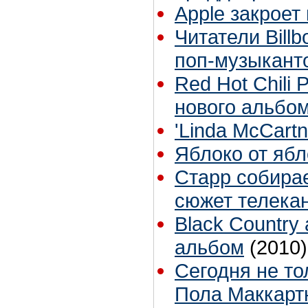
Apple закроет
Читатели Bill
поп-музыкант
Red Hot Chili
нового альбо
'Linda McCartn
Яблоко от ябл
Старр собирае
сюжет телекан
Black Countr
альбом
(2010)
Сегодня не то
Пола Маккартн