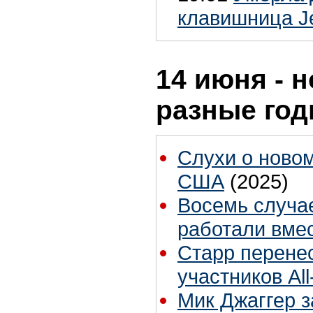
клавишница Je
14 июня - н
разные го
Слухи о новом
США
(2025)
Восемь случае
работали вме
Старр перенес
участников All
Мик Джаггер 