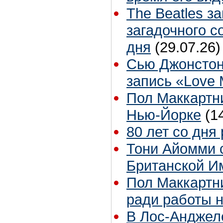
The Beatles з
загадочного 
дня
(29.07.26)
Сью Джонстон
запись «Love
Пол Маккартни
Нью-Йорке
(1
80 лет со дня
Тони Айомми 
Британской И
Пол Маккартни
ради работы н
В Лос-Анджел