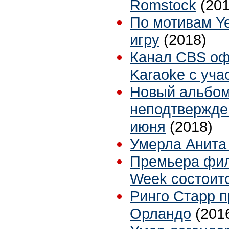
Romstock
(201
По мотивам Ye
игру
(2018)
Канал CBS оф
Karaoke с уча
Новый альбом
неподтвержде
июня
(2018)
Умерла Анита
Премьера филь
Week состоит
Ринго Старр п
Орландо
(201