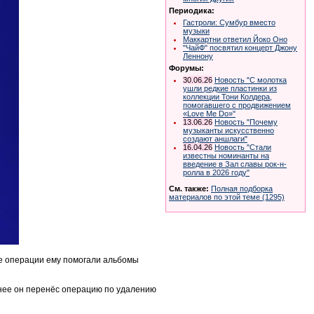
Периодика:
Гастроли: Сумбур вместо
музыки
Маккартни ответил Йоко Оно
"ЧайФ" посвятил концерт Джону
Леннону
Форумы:
30.06.26
Новость "С молотка
ушли редкие пластинки из
коллекции Тони Колдера,
помогавшего с продвижением
«Love Me Do»"
13.06.26
Новость "Почему
музыканты искусственно
создают аншлаги"
16.04.26
Новость "Стали
известны номинанты на
введение в Зал славы рок-н-
ролла в 2026 году"
См. также:
Полная подборка
материалов по этой теме (1295)
ле операции ему помогали альбомы
нее он перенёс операцию по удалению