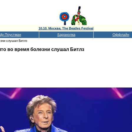
10.10. Москва. The Beatles Festival
Мр.Поустман
Барахолка
Оффлайн
езни слушал Битлз
что во время болезни слушал Битлз