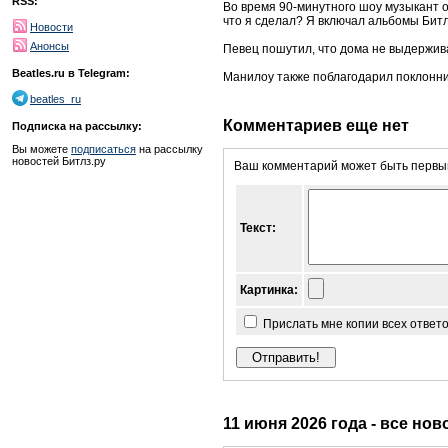
RSS:
Во время 90-минутного шоу музыкант об
что я сделал? Я включал альбомы Битлз
Новости
Анонсы
Певец пошутил, что дома не выдержив
Beatles.ru в Telegram:
Манилоу также поблагодарил поклонник
beatles_ru
Комментариев еще нет
Подписка на рассылку:
Вы можете
подписаться
на рассылку
новостей Битлз.ру
Ваш комментарий может быть первым
Текст:
Картинка:
Прислать мне копии всех ответ
11 июня 2026 года - все нов