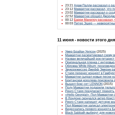
23:21
Адам Палли рассказал о р
23:12
Маккартни рассказал, что 
23:02
Маккартни рассказал о соз
22:52
Маккартни обошёл Джорджа
00:12
Барри Манилоу рассказал, 
00:03
Питер Эшер — невероятный 
11 июня - новости этого дн
Умеp Брайан Уилсон
(2025)
Маккартни раскритиковал схему 
Назван величайший рок-гитарист
Оригинальная пленка с интервью
Обложка White Album: произведе
Звукорежиссер Джефф Эмерик рас
Старр перенес концерт в Гамбург
Маккартни сыграл новые песни н
Британская королева присвоила 
Вышел бокс-сет LENNON
(2015)
Полу Маккартни подарили тюльпан
Ринго Старр предлагает принять 
«Hello Georgia!»: Пол Маккартни
В Лондоне скончался актер Крис
Ринго Старр напишет детскую книг
Пол Маккартни записал электрон
Видеозапись первого концерта Би
Black Sabbath выберут для ново