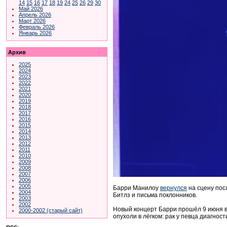
14
15
16
17
18
19
24
25
26
29
30
Май 2026
Апрель 2026
Март 2026
Февраль 2026
Январь 2026
Архив
2025
2024
2023
2022
2021
2020
2019
2018
2017
2016
2015
2014
2013
2012
2011
2010
2009
2008
2007
2006
2005
Барри Манилоу
вернулся
на сцену пос
2004
Битлз и письма поклонников.
2003
2002
Новый концерт Барри прошёл 9 июня в
2000-2002 (старый сайт)
опухоли в лёгком: рак у певца диагнос