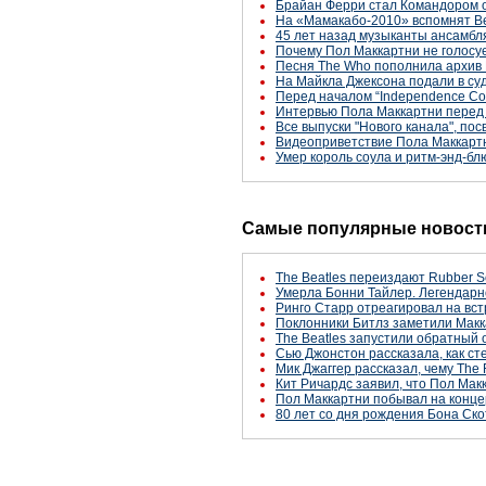
Брайан Ферри стал Командором 
На «Мамакабо-2010» вспомнят Be
45 лет назад музыканты ансамбл
Почему Пол Маккартни не голосу
Песня The Who пополнила архив
На Майкла Джексона подали в су
Перед началом “Independence Con
Интервью Пола Маккартни перед 
Все выпуски "Нового канала", по
Видеоприветствие Пола Маккартн
Умер король соула и ритм-энд-бл
Самые популярные новости
The Beatles переиздают Rubber S
Умерла Бонни Тайлер. Легендарн
Ринго Старр отреагировал на вст
Поклонники Битлз заметили Макк
The Beatles запустили обратный 
Сью Джонстон рассказала, как с
Мик Джаггер рассказал, чему The 
Кит Ричардс заявил, что Пол Макк
Пол Маккартни побывал на конце
80 лет со дня рождения Бона Ско