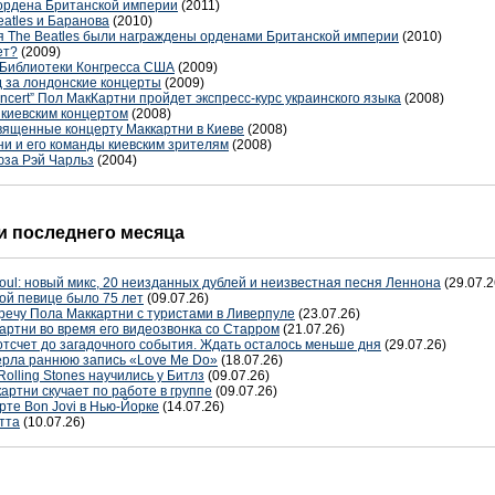
ордена Британской империи
(2011)
atles и Баранова
(2010)
я The Beatles были награждены орденами Британской империи
(2010)
ет?
(2009)
 Библиотеки Конгресса США
(2009)
д за лондонские концерты
(2009)
cert” Пол МакКартни пройдет экспресс-курс украинского языка
(2008)
киевским концертом
(2008)
священные концерту Маккартни в Киеве
(2008)
и и его команды киевским зрителям
(2008)
юза Рэй Чарльз
(2004)
 последнего месяца
oul: новый микс, 20 неизданных дублей и неизвестная песня Леннона
(29.07.2
ой певице было 75 лет
(09.07.26)
речу Пола Маккартни с туристами в Ливерпуле
(23.07.26)
артни во время его видеозвонка со Старром
(21.07.26)
отсчет до загадочного события. Ждать осталось меньше дня
(29.07.26)
терла раннюю запись «Love Me Do»
(18.07.26)
Rolling Stones научились у Битлз
(09.07.26)
артни скучает по работе в группе
(09.07.26)
рте Bon Jovi в Нью-Йорке
(14.07.26)
тта
(10.07.26)