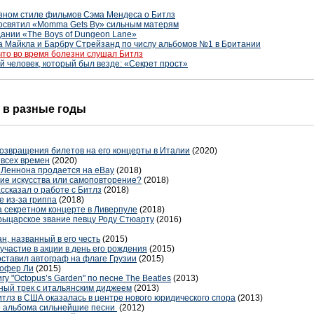
азном стиле фильмов Сэма Мендеса о Битлз
посвятил «Momma Gets By» сильным матерям
дании «The Boys of Dungeon Lane»
 Майкла и Барбру Стрейзанд по числу альбомов №1 в Британии
что во время болезни слушал Битлз
человек, который был везде: «Секрет прост»
я в разные годы
возвращения билетов на его концерты в Италии
(2020)
 всех времен
(2020)
 Леннона продается на eBay
(2018)
ние искусства или самоповторение?
(2018)
сказал о работе с Битлз
(2018)
е из-за гриппа
(2018)
а секретном концерте в Ливерпуле
(2018)
рыцарское звание певцу Роду Стюарту
(2016)
, названный в его честь
(2015)
участие в акции в день его рождения
(2015)
 оставил автограф на флаге Грузии
(2015)
тофер Ли
(2015)
у "Octopus’s Garden" по песне The Beatles
(2013)
ный трек с итальянским диджеем
(2013)
тлз в США оказалась в центре нового юридического спора
(2013)
го альбома сильнейшие песни
(2012)