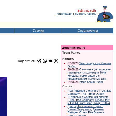
Войти на сайт
Регистрация
|
Выслать пароль
Ссылки
Спецпроекты
Дополнительно
Тема:
Разное
Новости:
Поделиться:
07.08.26
Умер продюсер Уильям
Орбит
30.06.26
С молотка ушли редкие
пластинки из коллекции Тони
Колдера, помогавшего с
продвижением «Love Me Do»
24.06.26
Умер Клайв Дэвис
Статьи:
Пол Роджерс о жизни с Free, Bad
Company, The Firm и Queen
Интервью с Саймоном Кирком
(Free, Bad Company, Ringo Starr
& His All-Starr Band, solo) -- 2024
Джефф Бек: мои истории о
Джими Хендриксе, Джимми
Пейдже, Стиви Рэе Воане и
многих других