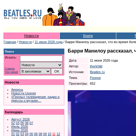
Новости
Книги
Главная
/
Новости
/
11 июня 2026 года
/ Барри Манилоу рассказал, что во время бол
Барри Манилоу рассказал, 
Поиск
Искать:
Дата:
11 июня 2026 года
Автор:
thorkhild
Советы
Источник:
Beatles.ru
Vox populi
Тема:
Разное
Новости
Просмотры:
652
Анонсы
Новости Usenet
«Перлы» телевидения, радио и
прессы о музыке…
Календарь
Август 2026
02
03
05
06
07
Июль 2026
Июнь 2026
01
02
03
04
05
06
08
09
10
11
12