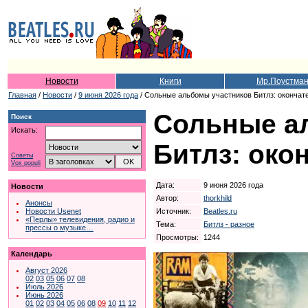
Новости
Книги
Мр.Поустма
Главная
/
Новости
/
9 июня 2026 года
/ Сольные альбомы участников Битлз: окончат
Сольные а
Поиск
Искать:
Битлз: око
Советы
Vox populi
Дата:
9 июня 2026 года
Новости
Автор:
thorkhild
Анонсы
Источник:
Beatles.ru
Новости Usenet
«Перлы» телевидения, радио и
Тема:
Битлз - разное
прессы о музыке…
Просмотры:
1244
Календарь
Август 2026
02
03
05
06
07
08
Июль 2026
Июнь 2026
01
02
03
04
05
06
08
09
10
11
12