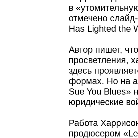
в «утомительную
отмечено слайд-
Has Lighted the 
Автор пишет, чт
просветления, 
здесь проявляет
формах. Но на а
Sue You Blues» 
юридические во
Работа Харрисо
продюсером «Let