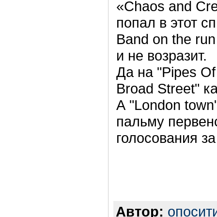
«Chaos and Crea
попал в этот с
Band on the ru
и не возразит.
Да на "Pipes Of
Broad Street" 
А "London town
пальму первенс
голосования з
Автор:
опосит