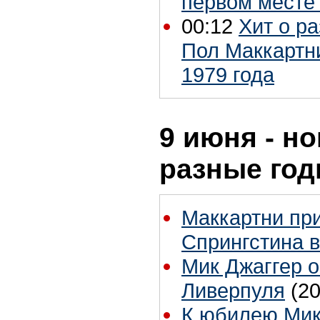
первом месте в
00:12
Хит о р
Пол Маккартн
1979 года
9 июня - но
разные го
Маккартни при
Спрингстина 
Мик Джаггер 
Ливерпуля
(2
К юбилею Мик