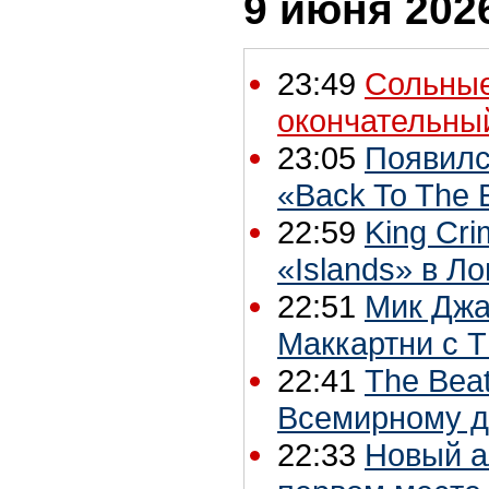
9 июня 2026
23:49
Сольные
окончательны
23:05
Появилс
«Back To The 
22:59
King Cr
«Islands» в Л
22:51
Мик Джа
Маккартни с T
22:41
The Beat
Всемирному д
22:33
Новый а