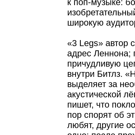
к поп-музыке: б
изобретательный
широкую аудито
«3 Legs» автор 
адрес Леннона; 
причудливую цеп
внутри Битлз. «H
выделяет за нео
акустической лё
пишет, что покл
пор спорят об э
любят, другие о