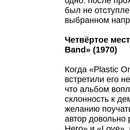
одно: после пр
был не отступле
выбранном напр
Четвёртое мест
Band» (1970)
Когда «Plastic 
встретили его н
что альбом воп
склонность к де
желанию поучать
автор довольно 
Hero» и «Love»,