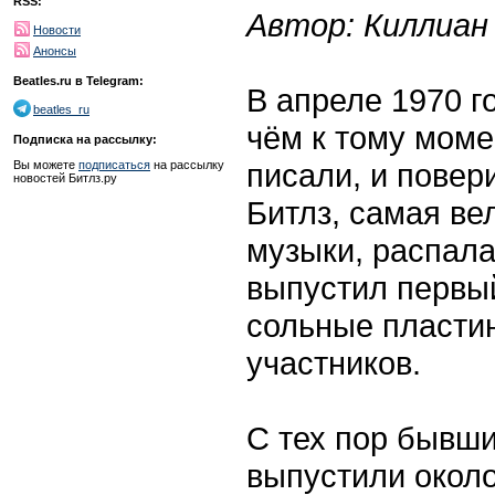
RSS:
Автор: Киллиан
Новости
Анонсы
Beatles.ru в Telegram:
В апреле 1970 г
beatles_ru
чём к тому моме
Подписка на рассылку:
писали, и повер
Вы можете
подписаться
на рассылку
новостей Битлз.ру
Битлз, самая ве
музыки, распала
выпустил первый
сольные пластин
участников.
С тех пор бывши
выпустили окол