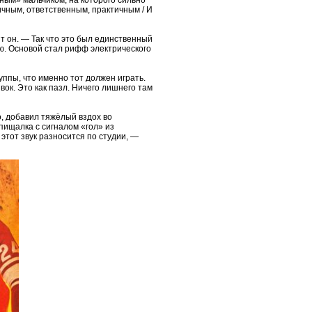
ичным, ответственным, практичным / И
т он. — Так что это был единственный
ью. Основой стал рифф электрического
уппы, что именно тот должен играть.
ок. Это как пазл. Ничего лишнего там
, добавил тяжёлый вздох во
пищалка с сигналом «гол» из
этот звук разносится по студии, —