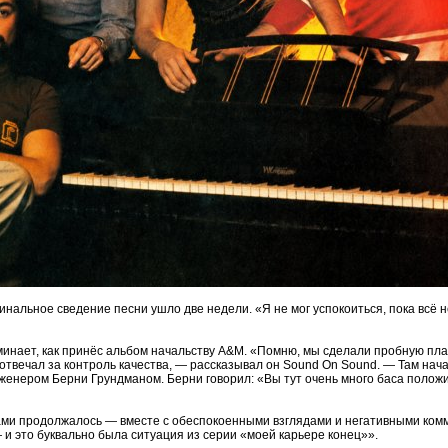
нальное сведение песни ушло две недели. «Я не мог успокоиться, пока всё 
нает, как принёс альбом начальству A&M. «Помню, мы сделали пробную плас
отвечал за контроль качества, — рассказывал он Sound On Sound. — Там нача
енером Берни Грундманом. Берни говорил: «Вы тут очень много баса положили
ами продолжалось — вместе с обеспокоенными взглядами и негативными комм
 и это буквально была ситуация из серии «моей карьере конец»».