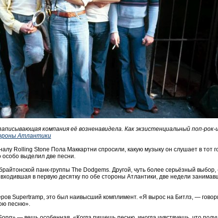
записывающая компания её возненавидела. Как экзистенциальный поп-рок
тороны Атлантики
алу Rolling Stone Пола Маккартни спросили, какую музыку он слушает в тот го
о особо выделил две песни.
 брайтонской панк-группы The Dodgems. Другой, чуть более серьёзный выбор, 
входившая в первую десятку по обе стороны Атлантики, две недели занимав
ров Supertramp, это был наивысший комплимент. «Я вырос на Битлз, — говор
ою песню».
l Song» — вещь особенная. «Когда пишешь песню, иногда чувствуешь, что пол