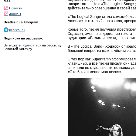
RSS:
говорит он. — Но с «The Logical Song» 
действительно совершенна в своей за
Новости
Анонсы
«The Logical Song» стала самым больш
America», в который она вошла, прев
Beatles.ru в Telegram:
Кроме того, песня получила престижну
beatles_ru
Ходжсон, именно содержание текста — 
аудитории. «Великая песня, — говорит 
Подписка на рассылку:
Вы можете
подписаться
на рассылку
В «The Logical Song» Ходжсон опиралс
новостей Битлз.ру
большой вопрос из всех: в чём смысл ж
С тех пор как Supertramp сформировал
клавишных, а все песни писали они вд
сочиняли по отдельности, но всегда де
«Это была именно моя песня».