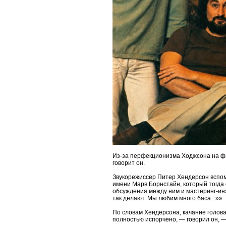
Из-за перфекционизма Ходжсона на фи
говорит он.
Звукорежиссёр Питер Хендерсон вспоми
имени Марв Борнстайн, который тогда 
обсуждения между ним и мастеринг-инж
так делают. Мы любим много баса...»»
По словам Хендерсона, качание голов
полностью испорчено, — говорил он, —