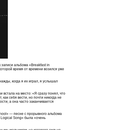
 записи альбома «Breakfast in
 которой время от времени возился уже
ажды, когда я их играл, я услышал
ни встала на место: «Я сразу понял, что
, как себя вести, но почти никогда не
ости, а она часто заканчивается
chool» — песне с прорывного альбома
e Logical Song» была «очень
ным» мальчиком, на которого сильно