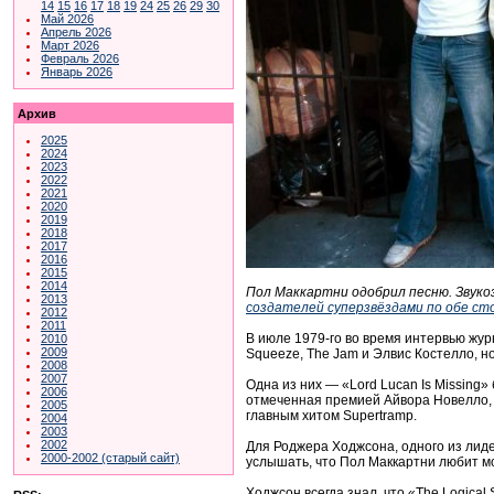
14
15
16
17
18
19
24
25
26
29
30
Май 2026
Апрель 2026
Март 2026
Февраль 2026
Январь 2026
Архив
2025
2024
2023
2022
2021
2020
2019
2018
2017
2016
2015
2014
Пол Маккартни одобрил песню. Звуко
2013
создателей суперзвёздами по обе с
2012
2011
В июле 1979-го во время интервью журн
2010
2009
Squeeze, The Jam и Элвис Костелло, н
2008
2007
Одна из них — «Lord Lucan Is Missing»
2006
отмеченная премией Айвора Новелло, 
2005
главным хитом Supertramp.
2004
2003
2002
Для Роджера Ходжсона, одного из лиде
2000-2002 (старый сайт)
услышать, что Пол Маккартни любит м
Ходжсон всегда знал, что «The Logica