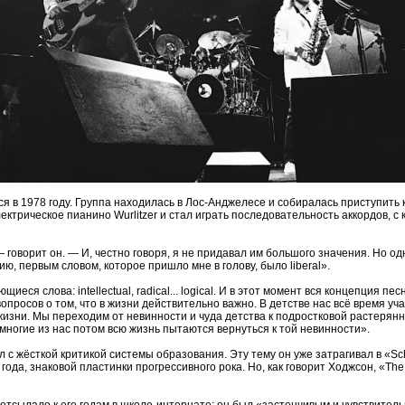
я в 1978 году. Группа находилась в Лос-Анджелесе и собиралась приступить к
лектрическое пианино Wurlitzer и стал играть последовательность аккордов, с
говорит он. — И, честно говоря, я не придавал им большого значения. Но одн
ию, первым словом, которое пришло мне в голову, было liberal».
еся слова: intellectual, radical... logical. И в этот момент вся концепция пес
опросов о том, что в жизни действительно важно. В детстве нас всё время учат
 жизни. Мы переходим от невинности и чуда детства к подростковой растерянн
многие из нас потом всю жизнь пытаются вернуться к той невинности».
л с жёсткой критикой системы образования. Эту тему он уже затрагивал в «S
4 года, знаковой пластинки прогрессивного рока. Но, как говорит Ходжсон, «Th
отсылало к его годам в школе-интернате: он был «застенчивым и чувствитель