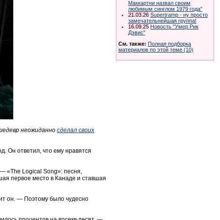
Маккартни назвал своим
любимым синглом 1979 года"
21.03.26
Supertramp - ну просто
замечательнейшая группа!
16.09.25
Новость "Умер Рик
Дэвис"
См. также:
Полная подборка
материалов по этой теме (10)
-шедевр неожиданно
сделал своих
д. Он ответил, что ему нравятся
— «The Logical Song»: песня,
шая первое место в Канаде и ставшая
ит он. — Поэтому было чудесно
училось процентов на восемьдесят, —