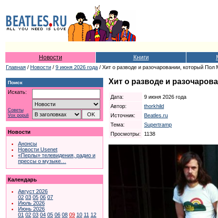
Новости
Книги
Главная
/
Новости
/
9 июня 2026 года
/ Хит о разводе и разочаровании, который Пол
Хит о разводе и разочаров
Поиск
Искать:
Дата:
9 июня 2026 года
Автор:
thorkhild
Советы
Источник:
Beatles.ru
Vox populi
Тема:
Supertramp
Новости
Просмотры:
1138
Анонсы
Новости Usenet
«Перлы» телевидения, радио и
прессы о музыке…
Календарь
Август 2026
02
03
05
06
07
Июль 2026
Июнь 2026
01
02
03
04
05
06
08
09
10
11
12