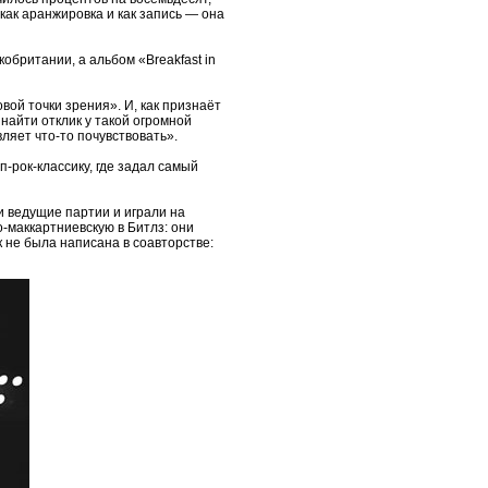
, как аранжировка и как запись — она
обритании, а альбом «Breakfast in
ой точки зрения». И, как признаёт
найти отклик у такой огромной
вляет что-то почувствовать».
-рок-классику, где задал самый
и ведущие партии и играли на
-маккартниевскую в Битлз: они
к не была написана в соавторстве: