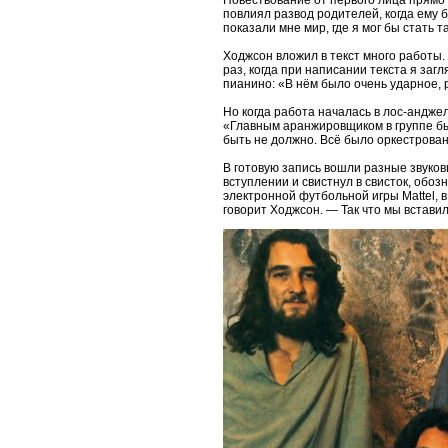
повлиял развод родителей, когда ему 
показали мне мир, где я мог бы стать 
Ходжсон вложил в текст много работы.
раз, когда при написании текста я заг
пианино: «В нём было очень ударное,
Но когда работа началась в лос-анджел
«Главным аранжировщиком в группе был
быть не должно. Всё было оркестрован
В готовую запись вошли разные звуко
вступлении и свистнул в свисток, обо
электронной футбольной игры Mattel, в
говорит Ходжсон. — Так что мы вставили 