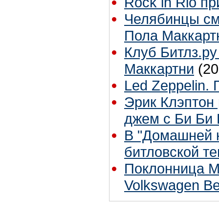
Rock in Rio п
Челябинцы смо
Пола Маккарт
Клуб Битлз.ру
Маккартни
(20
Led Zeppelin.
Эрик Клэптон 
джем с Би Би
В "Домашней 
битловской те
Поклонница М
Volkswagen Be