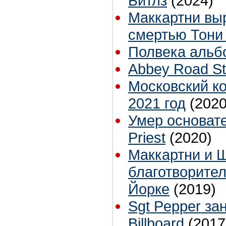
Битлз
(2024)
Маккартни выр
смертью Тони
Полвека альбо
Abbey Road St
Московский ко
2021 год
(2020
Умер основате
Priest
(2020)
Маккартни и 
благотворите
Йорке
(2019)
Sgt Pepper за
Billboard
(2017