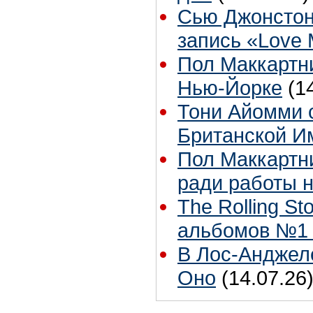
Сью Джонстон
запись «Love
Пол Маккартни
Нью-Йорке
(1
Тони Айомми 
Британской И
Пол Маккартни
ради работы н
The Rolling S
альбомов №1 
В Лос-Анджел
Оно
(14.07.26