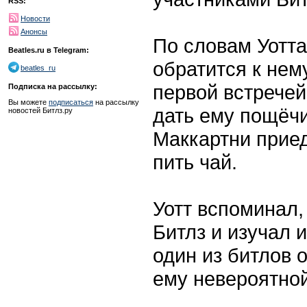
RSS:
Новости
Анонсы
По словам Уотта
Beatles.ru в Telegram:
обратится к нем
beatles_ru
первой встрече
Подписка на рассылку:
Вы можете
подписаться
на рассылку
дать ему пощёчи
новостей Битлз.ру
Маккартни приед
пить чай.
Уотт вспоминал, 
Битлз и изучал 
один из битлов о
ему невероятной