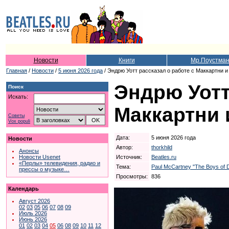
Новости
Книги
Мр.Поустма
Главная
/
Новости
/
5 июня 2026 года
/ Эндрю Уотт рассказал о работе с Маккартни 
Эндрю Уотт
Поиск
Искать:
Маккартни 
Советы
Vox populi
Дата:
5 июня 2026 года
Новости
Автор:
thorkhild
Анонсы
Источник:
Beatles.ru
Новости Usenet
«Перлы» телевидения, радио и
Тема:
Paul McCartney "The Boys of 
прессы о музыке…
Просмотры:
836
Календарь
Август 2026
02
03
05
06
07
08
09
Июль 2026
Июнь 2026
01
02
03
04
05
06
08
09
10
11
12