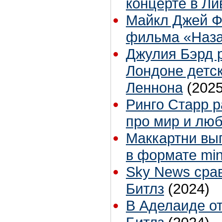
концерте в Ли
Майкл Джей Ф
фильма «Наза
Джулия Бэрд р
Лондоне детс
Леннона
(2025
Ринго Старр р
про мир и лю
Маккартни вы
в формате mi
Sky News сра
Битлз
(2024)
В Аделаиде от