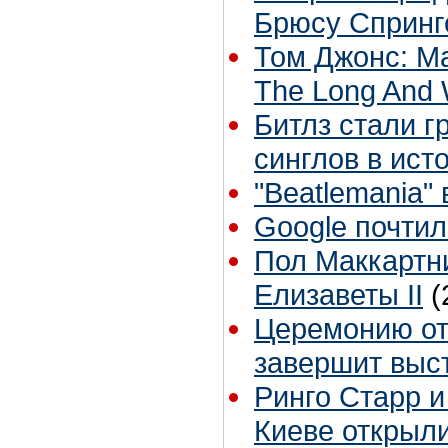
Брюсу Спринг
Том Джонс: М
The Long And 
Битлз стали г
синглов в ист
"Beatlemania"
Google почти
Пол Маккартн
Елизаветы II
(
Церемонию о
завершит выс
Ринго Старр и
Киеве открыли