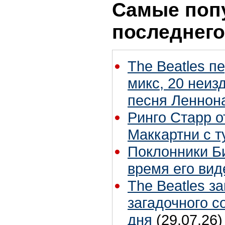
Самые поп
последнего
The Beatles п
микс, 20 неиз
песня Леннон
Ринго Старр о
Маккартни с т
Поклонники Б
время его вид
The Beatles з
загадочного 
дня
(29.07.26)