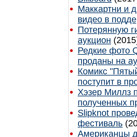
Маккартни и д
видео в подд
Потерянную г
аукцион
(2015
Редкие фото Q
проданы на а
Комикс "Пятый
поступит в пр
Хэзер Миллз п
полученных п
Slipknot пров
фестиваль
(2
Американцы д