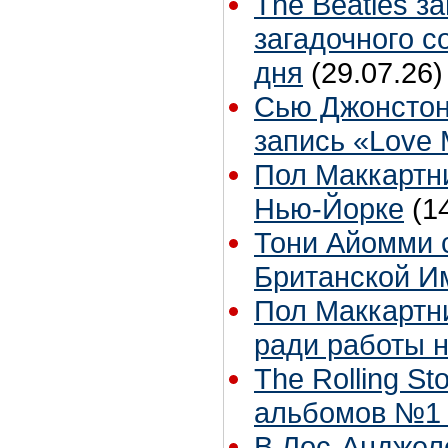
The Beatles з
загадочного 
дня
(29.07.26)
Сью Джонстон
запись «Love
Пол Маккартни
Нью-Йорке
(1
Тони Айомми 
Британской И
Пол Маккартни
ради работы н
The Rolling S
альбомов №1 
В Лос-Анджел