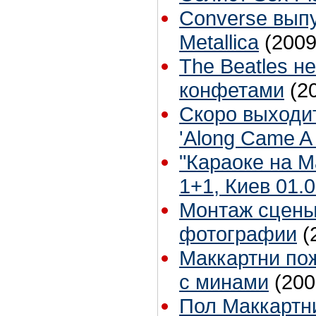
Converse выпу
Metallica
(2009
The Beatles н
конфетами
(2
Скоро выходи
'Along Came A 
"Караоке на 
1+1, Киев 01.0
Монтаж сцены 
фотографии
(
Маккартни по
с минами
(200
Пол Маккартн