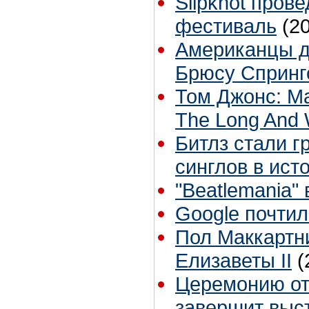
Slipknot пров
фестиваль
(2
Американцы д
Брюсу Спринг
Том Джонс: М
The Long And 
Битлз стали г
синглов в ист
"Beatlemania"
Google почти
Пол Маккартн
Елизаветы II
(
Церемонию о
завершит выс