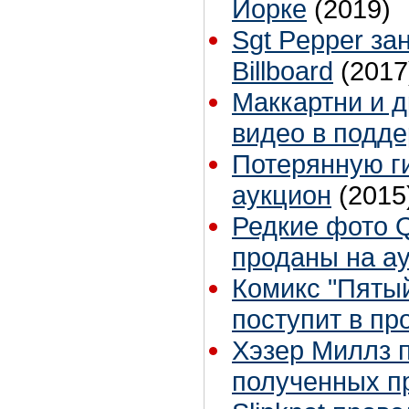
Йорке
(2019)
Sgt Pepper за
Billboard
(2017
Маккартни и д
видео в подд
Потерянную г
аукцион
(2015
Редкие фото Q
проданы на а
Комикс "Пятый
поступит в пр
Хэзер Миллз п
полученных п