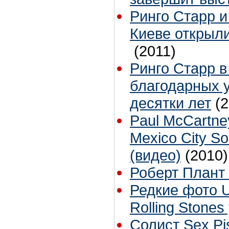
Ринго Старр и
Киеве открыли
(2011)
Ринго Старр в
благодарных у
десятки лет
(
Paul McCartney
Mexico City S
(видео)
(2010)
Роберт Плант
Редкие фото U2
Rolling Stones
Солист Sex Pi