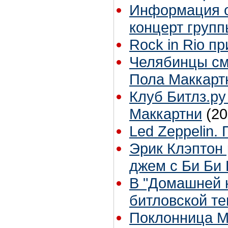
Информация о
концерт групп
Rock in Rio п
Челябинцы смо
Пола Маккарт
Клуб Битлз.ру
Маккартни
(20
Led Zeppelin.
Эрик Клэптон 
джем с Би Би
В "Домашней 
битловской те
Поклонница М