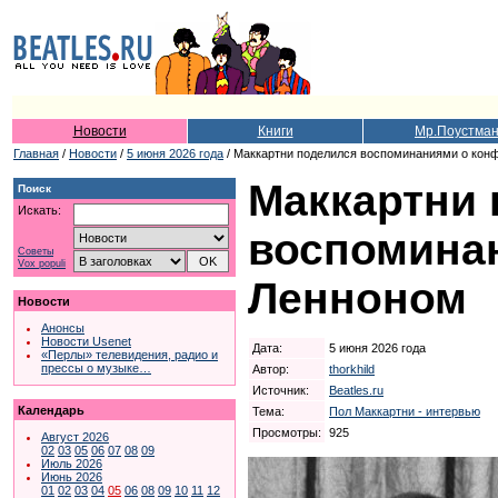
Новости
Книги
Мр.Поустма
Главная
/
Новости
/
5 июня 2026 года
/ Маккартни поделился воспоминаниями о кон
Маккартни
Поиск
Искать:
воспоминан
Советы
Vox populi
Ленноном
Новости
Анонсы
Новости Usenet
Дата:
5 июня 2026 года
«Перлы» телевидения, радио и
прессы о музыке…
Автор:
thorkhild
Источник:
Beatles.ru
Календарь
Тема:
Пол Маккартни - интервью
Просмотры:
925
Август 2026
02
03
05
06
07
08
09
Июль 2026
Июнь 2026
01
02
03
04
05
06
08
09
10
11
12