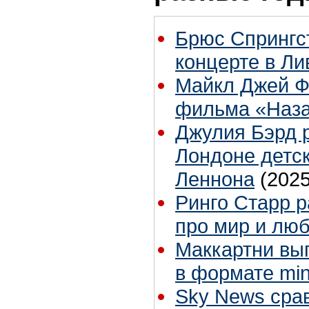
Брюс Спрингст
концерте в Ли
Майкл Джей Ф
фильма «Наза
Джулия Бэрд р
Лондоне детс
Леннона
(2025
Ринго Старр р
про мир и лю
Маккартни вы
в формате mi
Sky News сра