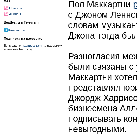
RSS:
Пол Маккартни
Новости
с Джоном Леннон
Анонсы
словам музыкант
Beatles.ru в Telegram:
beatles_ru
Джона тогда был
Подписка на рассылку:
Вы можете
подписаться
на рассылку
новостей Битлз.ру
Разногласия ме
были связаны с
Маккартни хотел
представлял юри
Джордж Харрисо
бизнесмена Алл
подписывать кон
невыгодными.