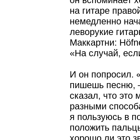
на гитаре право
немедленно нача
леворукие гитары
Маккартни: Höfne
«На случай, есл
И он попросил. «
пишешь песню, 
сказал, что это
разными способа
я пользуюсь в п
положить пальцы
хорошо ли это з