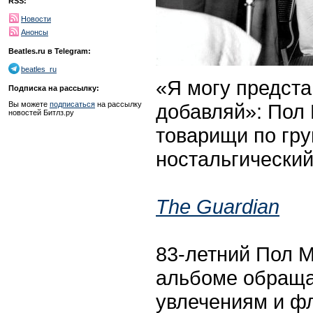
RSS:
Новости
Анонсы
Beatles.ru в Telegram:
beatles_ru
«Я могу предста
Подписка на рассылку:
добавляй»: Пол 
Вы можете
подписаться
на рассылку
новостей Битлз.ру
товарищи по гру
ностальгически
The Guardian
83-летний Пол М
альбоме обраща
увлечениям и фл