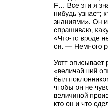
F… Все эти я зна
нибудь узнает; 
знаниями». Он и
спрашиваю, каку
«Что-то вроде н
он. — Немного 
Уотт описывает 
«величайший оп
был поклонником
чтобы он не чув
величиной проис
кто он и что сде