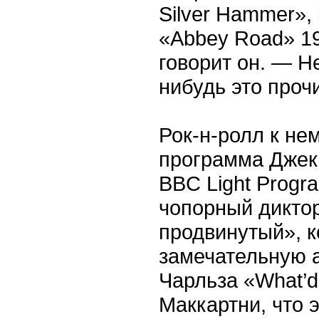
Silver Hammer»,
«Abbey Road» 19
говорит он. — Н
нибудь это проч
Рок-н-ролл к не
программа Джек
BBC Light Progr
чопорный диктор
продвинутый», к
замечательную 
Чарльза «What’d
Маккартни, что 