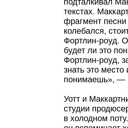
подталкивал Мак
текстах. Маккар
фрагмент песни 
колебался, стои
Фортлин-роуд. О
будет ли это пон
Фортлин-роуд, з
знать это место 
понимаешь», — 
Уотт и Маккартн
студии продюсер
в холодном поту
он вспоминает х