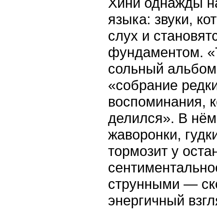
Хини однажды н
языка: звуки, к
слух и становят
фундаментом. «T
сольный альбом 
«собрание редки
воспоминания, к
делился». В нём
жаворонки, гудки
тормозит у оста
сентиментальное
струнными — ск
энергичный взгл