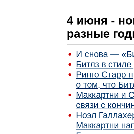
4 июня - но
разные го
И снова — «Б
Битлз в стиле 
Ринго Старр 
о том, что Би
Маккартни и 
связи с конч
Ноэл Галлахер
Маккартни на