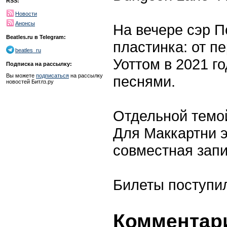
RSS:
Новости
Анонсы
На вечере сэр П
Beatles.ru в Telegram:
пластинка: от п
beatles_ru
Уоттом в 2021 г
Подписка на рассылку:
Вы можете
подписаться
на рассылку
песнями.
новостей Битлз.ру
Отдельной темой
Для Маккартни 
совместная запи
Билеты поступил
Комментари