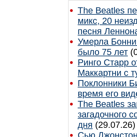
The Beatles п
микс, 20 неиз
песня Леннон
Умерла Бонни
было 75 лет
(
Ринго Старр о
Маккартни с т
Поклонники Б
время его вид
The Beatles з
загадочного 
дня
(29.07.26)
Сью Джонстон