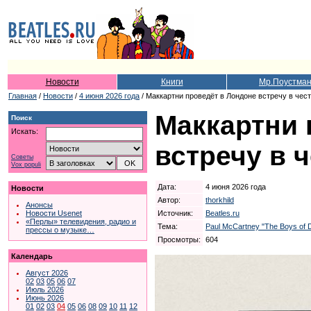
Новости
Книги
Мр.Поустма
Главная
/
Новости
/
4 июня 2026 года
/ Маккартни проведёт в Лондоне встречу в чес
Маккартни 
Поиск
Искать:
встречу в 
Советы
Vox populi
Дата:
4 июня 2026 года
Новости
Автор:
thorkhild
Анонсы
Источник:
Beatles.ru
Новости Usenet
«Перлы» телевидения, радио и
Тема:
Paul McCartney "The Boys of 
прессы о музыке…
Просмотры:
604
Календарь
Август 2026
02
03
05
06
07
Июль 2026
Июнь 2026
01
02
03
04
05
06
08
09
10
11
12