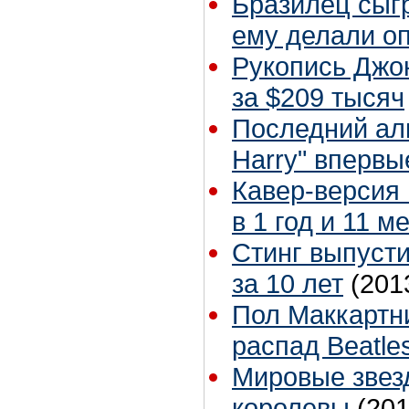
Бразилец сыгр
ему делали о
Рукопись Джо
за $209 тысяч
Последний ал
Harry" вперв
Кавер-версия
в 1 год и 11 
Стинг выпуст
за 10 лет
(201
Пол Маккартни
распад Beatle
Мировые звезд
королевы
(201