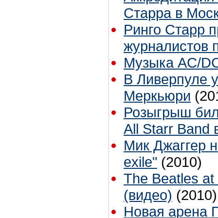
Старра в Мос
Ринго Старр 
журналистов 
Музыка AC/DC
В Ливерпуле 
Меркьюри
(20
Розыгрыш биле
All Starr Band
Мик Джаггер н
exile"
(2010)
The Beatles at
(видео)
(2010)
Новая арена П