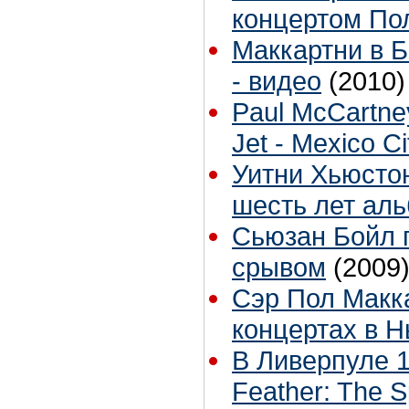
концертом По
Маккартни в 
- видео
(2010)
Paul McCartne
Jet - Mexico C
Уитни Хьюсто
шесть лет ал
Сьюзан Бойл 
срывом
(2009
Сэр Пол Макк
концертах в 
В Ливерпуле 1
Feather: The Sp