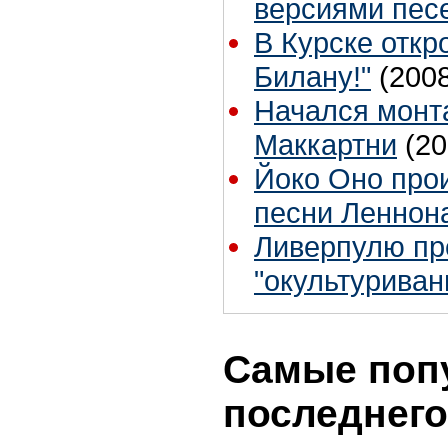
версиями песе
В Курске откр
Билану!"
(200
Начался монт
Маккартни
(20
Йоко Оно прои
песни Леннон
Ливерпулю пр
"окультуриван
Самые поп
последнего