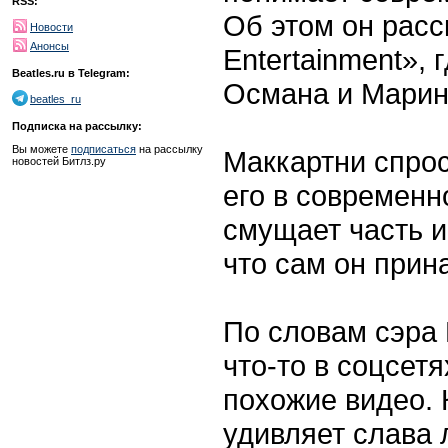
RSS:
Об этом он расс
Новости
Анонсы
Entertainment»,
Beatles.ru в Telegram:
Османа и Марин
beatles_ru
Подписка на рассылку:
Вы можете
подписаться
на рассылку
Маккартни спрос
новостей Битлз.ру
его в современн
смущает часть 
что сам он прин
По словам сэра 
что-то в соцсет
похожие видео. 
удивляет слава л