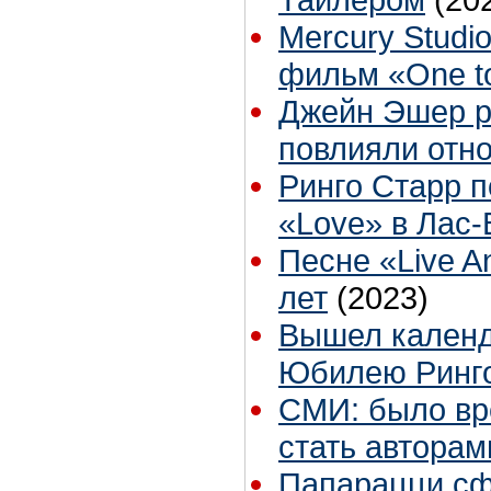
Mercury Stud
фильм «One to
Джейн Эшер ра
повлияли отн
Ринго Старр п
«Love» в Лас-
Песне «Live A
лет
(2023)
Вышел календ
Юбилею Ринг
СМИ: было вре
стать авторам
Папарацци сф