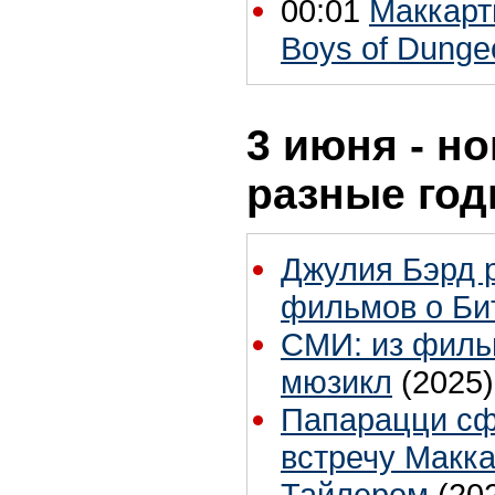
00:01
Маккарт
Boys of Dunge
3 июня - но
разные го
Джулия Бэрд р
фильмов о Би
СМИ: из филь
мюзикл
(2025)
Папарацци сф
встречу Макк
Тайлером
(20