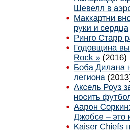
Шевелл в аэр
Маккартни вн
руки и сердца
Ринго Старр 
Годовщина вы
Rock »
(2016)
Боба Дилана 
легиона
(2013
Аксель Роуз 
носить футбо
Аарон Соркин:
Джобсе – это 
Kaiser Chiefs