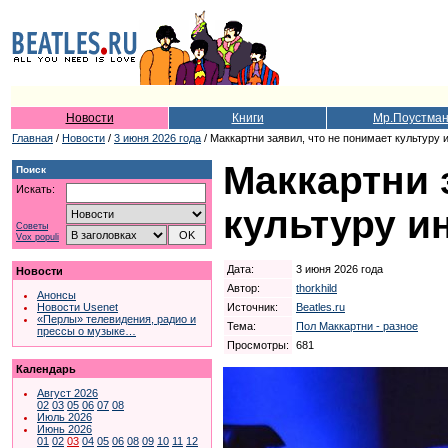
Новости
Книги
Мр.Поустма
Главная
/
Новости
/
3 июня 2026 года
/ Маккартни заявил, что не понимает культуру
Маккартни 
Поиск
Искать:
культуру 
Советы
Vox populi
Дата:
3 июня 2026 года
Новости
Автор:
thorkhild
Анонсы
Источник:
Beatles.ru
Новости Usenet
«Перлы» телевидения, радио и
Тема:
Пол Маккартни - разное
прессы о музыке…
Просмотры:
681
Календарь
Август 2026
02
03
05
06
07
08
Июль 2026
Июнь 2026
01
02
03
04
05
06
08
09
10
11
12