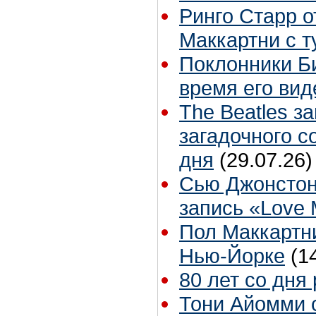
Ринго Старр о
Маккартни с т
Поклонники Б
время его вид
The Beatles з
загадочного 
дня
(29.07.26)
Сью Джонстон
запись «Love
Пол Маккартни
Нью-Йорке
(1
80 лет со дня
Тони Айомми 