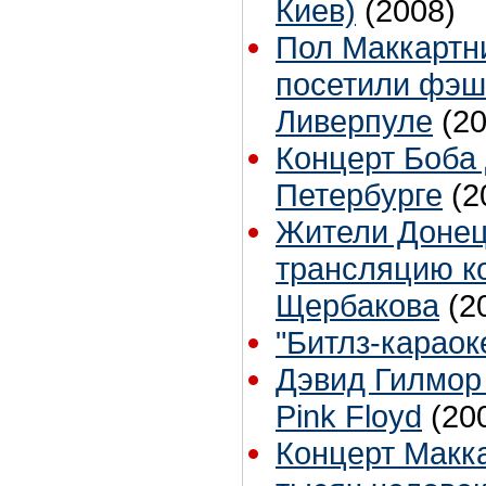
Киев)
(2008)
Пол Маккартн
посетили фэш
Ливерпуле
(2
Концерт Боба 
Петербурге
(2
Жители Донец
трансляцию к
Щербакова
(2
"Битлз-караок
Дэвид Гилмор
Pink Floyd
(20
Концерт Макка