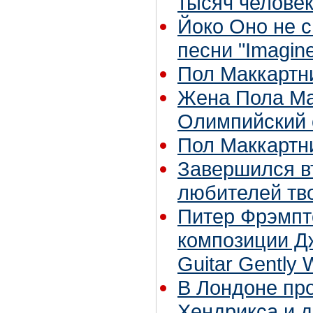
тысяч челове
Йоко Оно не с
песни "Imagin
Пол Маккартн
Жена Пола Ма
Олимпийский 
Пол Маккартни
Завершился в
любителей тво
Питер Фрэмпт
композиции Д
Guitar Gently
В Лондоне про
Хендрикса и 