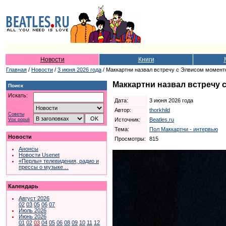
Новости
Книги
Главная
/
Новости
/
3 июня 2026 года
/ Маккартни назвал встречу с Элвисом момент
Маккартни назвал встречу 
Поиск
Искать:
Дата:
3 июня 2026 года
Автор:
thorkhild
Советы
Источник:
Beatles.ru
Vox populi
Тема:
Пол Маккартни - интервью
Новости
Просмотры:
815
Анонсы
Новости Usenet
«Перлы» телевидения, радио и
прессы о музыке…
Календарь
Август 2026
02
03
05
06
07
Июль 2026
Июнь 2026
01
02
03
04
05
06
08
09
10
11
12