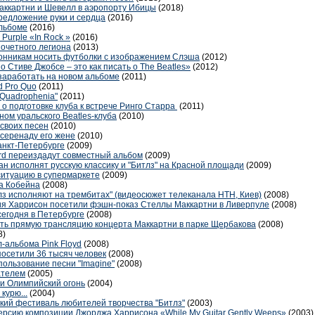
ккартни и Шевелл в аэропорту Ибицы
(2018)
редложение руки и сердца
(2016)
альбоме
(2016)
urple «In Rock »
(2016)
очетного легиона
(2013)
лонникам носить футболки с изображением Слэша
(2012)
 Стиве Джобсе – это как писать о The Beatles»
(2012)
 заработать на новом альбоме
(2011)
d Pro Quo
(2011)
"Quadrophenia"
(2011)
 о подготовке клуба к встрече Ринго Старра
(2011)
ном уральского Beatles-клуба
(2010)
 своих песен
(2010)
 серенаду его жене
(2010)
анкт-Петербурге
(2009)
pard переиздадут совместный альбом
(2009)
н исполнят русскую классику и "Битлз" на Красной площади
(2009)
ситуацию в супермаркете
(2009)
та Кобейна
(2008)
лз исполняют на трембитах" (видеосюжет телеканала НТН, Киев)
(2008)
ия Харрисон посетили фэшн-показ Стеллы Маккартни в Ливерпуле
(2008)
сегодня в Петербурге
(2008)
ть прямую трансляцию концерта Маккартни в парке Щербакова
(2008)
8)
-альбома Pink Floyd
(2008)
посетили 36 тысяч человек
(2008)
пользование песни "Imagine"
(2008)
ателем
(2005)
и Олимпийский огонь
(2004)
курю...
(2004)
ий фестиваль любителей творчества "Битлз"
(2003)
ерсию композиции Джорджа Харрисона «While My Guitar Gently Weeps»
(2003)