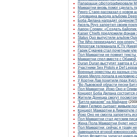
Папарацци сфотографировали Ма
Маккартни вновь помог сделать п
Ринго Старр рассказал о новом 
Годовщина выхода альбома Deep P
Боба Дилана наградят орденом П
Аксель Роуз запретил своим пок
Аарон Соркин: «Создать байопик о
Kaiser Chiefs предложили фэнам
Status Quo выпустили альбом Qui
The Who переиздадут рок-оперу 
Репортаж телеканала ICTV (Киев)
Гарик Сукачев стал почетным чле
Пол Маккартни не помнит тексты
Маккартни спел вместе с Обамой
Duran Duran выступят завтра в С
Участники Sex Pistols и Def Lep
Военные оркестры из разных стра
Хизер Миллз попала в неловкую 
У Кортни Лав похитили прах Кур
"Во Львовской области песни Бит
Пол Маккартни, Йоко Оно и Олив
Концерт Боба Дилана состоится 
Жители Донецка смогут посмотре
"Битлз-караоке" на Майдане
(200
Дэвид Гилмор сыграет живьем пол
Концерт Маккартни в Ливерпуле 
Йоко Оно не смогла запретить ис
Пол Маккартни стал детским пис
Жена Пола Маккартни будет нест
Пол Маккартни: сейчас я траву не 
Завершился второй южнороссийск
Питер Фрэмптон записал кавер-в