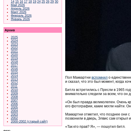
14
15
16
17
18
19
24
25
26
29
30
Май 2026
Апрель 2026
Март 2026
Февраль 2026
Январь 2026
Архив
2025
2024
2023
2022
2021
2020
2019
2018
2017
2016
2015
2014
Пол Маккартни
вспомнил
о единственн
2013
и сказал, что это был момент, когда х
2012
2011
Битлз встретились с Пресли в 1965 го
2010
2009
внимательно следили за всем, что он д
2008
2007
«Он был правда великолепен. Очень кр
2006
его фотографии, какие могли найти. Он
2005
2004
Маккартни отметил, что позднее они с
2003
2002
позвонили в дверь, Элвис сам открыл и
2000-2002 (старый сайт)
«Так кто прав? Я», — пошутил битл.