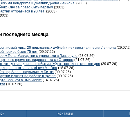
р Джими Хендрикса и дневник Джона Леннона
(2003)
 Йоко Оно за право быть первым
(2003)
артни отправится в 90 лет
(2003)
2003)
 последнего месяца
oul: новый микс, 20 неизданных дублей и неизвестная песня Леннона
(29.07.2
ой певице было 75 лет
(09.07.26)
речу Пола Маккартни с туристами в Ливерпуле
(23.07.26)
артни во время его видеозвонка со Старром
(21.07.26)
отсчет до загадочного события. Ждать осталось меньше дня
(29.07.26)
терла раннюю запись «Love Me Do»
(18.07.26)
Rolling Stones научились у Битлз
(09.07.26)
артни скучает по работе в группе
(09.07.26)
рте Bon Jovi в Нью-Йорке
(14.07.26)
тта
(10.07.26)
вой
Контакты