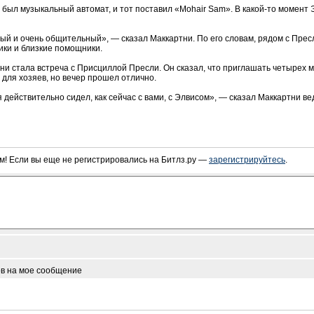
 был музыкальный автомат, и тот поставил «Mohair Sam». В какой-то момент Э
й и очень общительный», — сказал Маккартни. По его словам, рядом с Прес
ики и близкие помощники.
и стала встреча с Присциллой Пресли. Он сказал, что приглашать четырех 
 для хозяев, но вечер прошел отлично.
 действительно сидел, как сейчас с вами, с Элвисом», — сказал Маккартни в
! Если вы еще не регистрировались на Битлз.ру —
зарегистрируйтесь
.
ов на мое сообщение