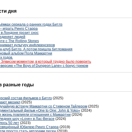
сти дня
ъёмках сериала о ранних годах Битлз
— играть Ринго Старра
s в Лондоне грозит снос
ъединяет людей
те с The Rolling Stones
понимает культуру инфлюенсеров
н-клуб Битлз. А потом пришла битломания
новый альбом Пола Маккартни
х годов.
с Элвисом моментом, в который трудно было поверить
-версию «The Boys of Dungeon Lane» с бонус-треком
 в разные годы
ерский состав фильмов о Битлз
(2025)
лают мюзикл
(2025)
учайную встречу Маккартни со Стивеном Тайлером
(2025)
кументальный фильм «One to One: John & Yoko»
(2024)
ее жизнь повлияли отношения с Маккартни
(2024)
ледних шоу «Love» в Лас-Вегасе
(2024)
лось 50 лет
(2023)
посвящённый Юбилею Ринго Старра
(2019)
гли просто стать авторами песен
(2018)