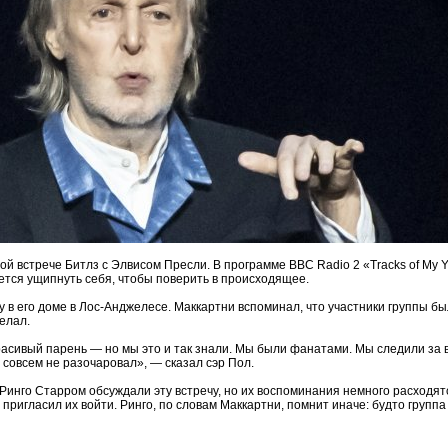
ой встрече Битлз с Элвисом Пресли. В программе BBC Radio 2 «Tracks of My 
очется ущипнуть себя, чтобы поверить в происходящее.
ду в его доме в Лос-Анджелесе. Маккартни вспоминал, что участники группы б
елал.
асивый парень — но мы это и так знали. Мы были фанатами. Мы следили за 
 совсем не разочаровал», — сказал сэр Пол.
 Ринго Старром обсуждали эту встречу, но их воспоминания немного расходят
 пригласил их войти. Ринго, по словам Маккартни, помнит иначе: будто группа