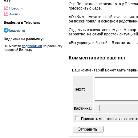
RSS:
Сэр Пол также рассказал, что у Пресли
поговорить о басе.
Новости
Анонсы
«Он был замечательный, очень приятны
он позже понял, в основном родственн
Beatles.ru в Telegram:
Отдельным впечатлением для Маккартн
beatles_ru
вероятно, не самой простой ситуацией
Подписка на рассылку:
«Вы ущипнули бы себя. Я встретил — я
Вы можете
подписаться
на рассылку
новостей Битлз.ру
Комментариев еще нет
Ваш комментарий может быть первым
Текст:
Картинка:
Прислать мне копии всех ответ