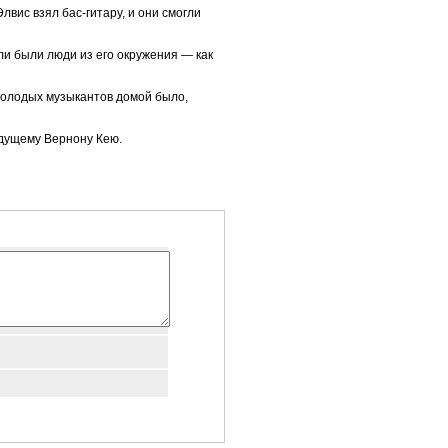
лвис взял бас-гитару, и они смогли
ли были люди из его окружения — как
молодых музыкантов домой было,
едущему Вернону Кею.