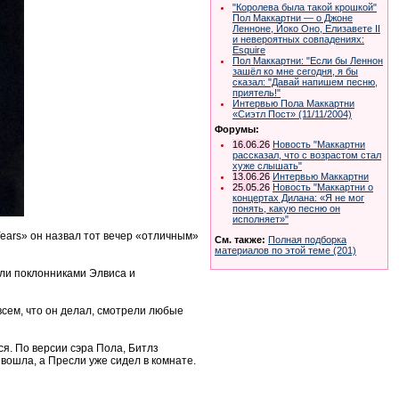
"Королева была такой крошкой"
Пол Маккартни — о Джоне
Ленноне, Йоко Оно, Елизавете II
и невероятных совпадениях:
Esquire
Пол Маккартни: "Если бы Леннон
зашёл ко мне сегодня, я бы
сказал: "Давай напишем песню,
приятель!"
Интервью Пола Маккартни
«Сиэтл Пост» (11/11/2004)
Форумы:
16.06.26
Новость "Маккартни
рассказал, что с возрастом стал
хуже слышать"
13.06.26
Интервью Маккартни
25.05.26
Новость "Маккартни о
концертах Дилана: «Я не мог
понять, какую песню он
исполняет»"
Years» он назвал тот вечер «отличным»
См. также:
Полная подборка
материалов по этой теме (201)
ыли поклонниками Элвиса и
всем, что он делал, смотрели любые
ся. По версии сэра Пола, Битлз
 вошла, а Пресли уже сидел в комнате.