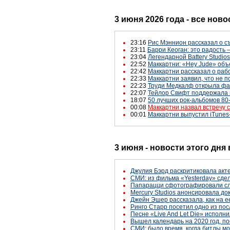
3 июня 2026 года - все ново
23:16
Рис Мэннион рассказал о с
23:11
Барри Кеоган: это радость 
23:04
Легендарной Battery Studio
22:52
Маккартни: «Hey Jude» об
22:42
Маккартни рассказал о рабо
22:33
Маккартни заявил, что не 
22:23
Труди Медкалф открыла фа
22:07
Тейлор Свифт поддержала 
18:07
50 лучших рок-альбомов 80-
00:08
Маккартни назвал встречу 
00:01
Маккартни выпустил iTunes
3 июня - новости этого дня
Джулия Бэрд раскритиковала акт
СМИ: из фильма «Yesterday» сде
Папарацци сфотографировали сл
Mercury Studios анонсировала до
Джейн Эшер рассказала, как на 
Ринго Старр посетил одно из пос
Песне «Live And Let Die» исполни
Вышел календарь на 2020 год, 
СМИ: было время, когда битлы мо