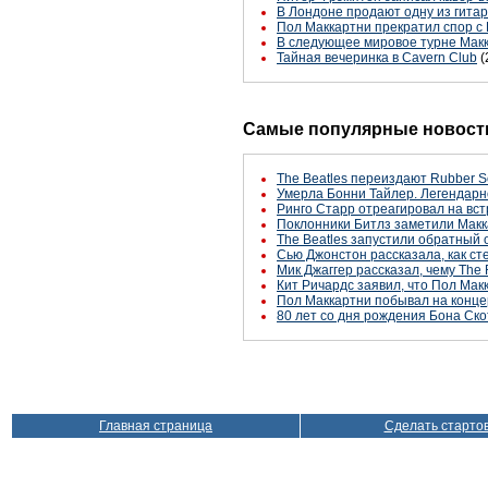
В Лондоне продают одну из гита
Пол Маккартни прекратил спор с
В следующее мировое турне Макк
Тайная вечеринка в Cavern Club
(
Самые популярные новости
The Beatles переиздают Rubber S
Умерла Бонни Тайлер. Легендарн
Ринго Старр отреагировал на вст
Поклонники Битлз заметили Макк
The Beatles запустили обратный 
Сью Джонстон рассказала, как с
Мик Джаггер рассказал, чему The 
Кит Ричардс заявил, что Пол Макк
Пол Маккартни побывал на конце
80 лет со дня рождения Бона Ско
Главная страница
Сделать старто