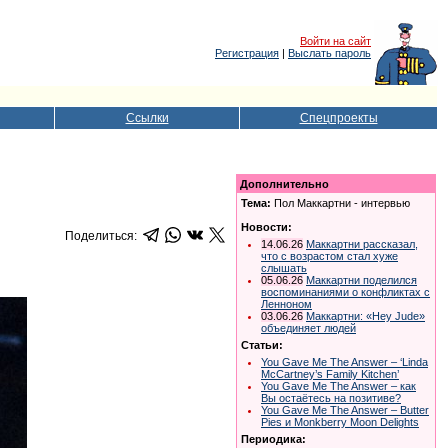
Войти на сайт
Регистрация
|
Выслать пароль
Ссылки
Спецпроекты
Дополнительно
Тема:
Пол Маккартни - интервью
Новости:
Поделиться:
14.06.26
Маккартни рассказал,
что с возрастом стал хуже
слышать
05.06.26
Маккартни поделился
воспоминаниями о конфликтах с
Ленноном
03.06.26
Маккартни: «Hey Jude»
объединяет людей
Статьи:
You Gave Me The Answer – ‘Linda
McCartney’s Family Kitchen’
You Gave Me The Answer – как
Вы остаётесь на позитиве?
You Gave Me The Answer – Butter
Pies и Monkberry Moon Delights
Периодика: