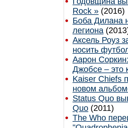
Годовщина вы
Rock »
(2016)
Боба Дилана 
легиона
(2013
Аксель Роуз 
носить футбо
Аарон Соркин:
Джобсе – это 
Kaiser Chiefs
новом альбом
Status Quo вы
Quo
(2011)
The Who пере
"Quadrophenia