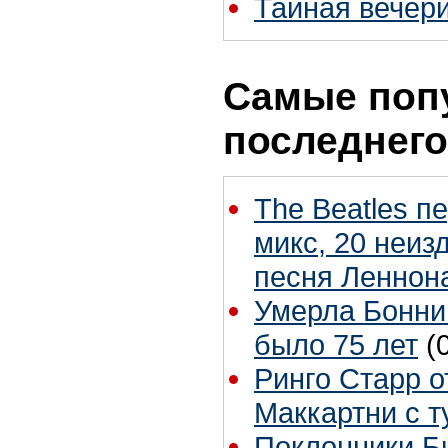
Тайная вечери
Самые поп
последнего
The Beatles п
микс, 20 неиз
песня Леннон
Умерла Бонни
было 75 лет
(
Ринго Старр о
Маккартни с т
Поклонники Б