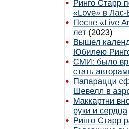
Ринго Старр п
«Love» в Лас-
Песне «Live A
лет
(2023)
Вышел календ
Юбилею Ринг
СМИ: было вре
стать авторам
Папарацци сф
Шевелл в аэр
Маккартни вн
руки и сердца
Ринго Старр 