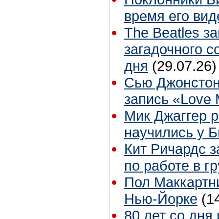
время его вид
The Beatles з
загадочного 
дня
(29.07.26)
Сью Джонстон
запись «Love
Мик Джаггер р
научились у Б
Кит Ричардс з
по работе в г
Пол Маккартни
Нью-Йорке
(1
80 лет со дня