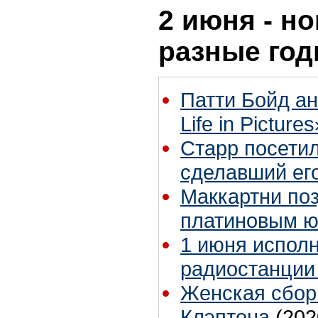
2 июня - но
разные го
Патти Бойд ан
Life in Pictures
Старр посети
сделавший ег
Маккартни поз
платиновым 
1 июня испол
радиостанции
Женская сбор
Клэптона
(202