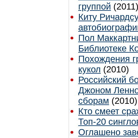
группой
(2011
Киту Ричардсу
автобиограф
Пол Маккартн
Библиотеке К
Похождения г
кукол
(2010)
Российский бо
Джоном Ленно
сборам
(2010)
Кто смеет сра
Топ-20 сингло
Оглашено зав