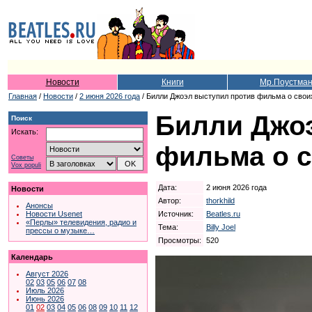
Новости
Книги
Мр.Поустма
Главная
/
Новости
/
2 июня 2026 года
/ Билли Джоэл выступил против фильма о свои
Билли Джо
Поиск
Искать:
фильма о с
Советы
Vox populi
Дата:
2 июня 2026 года
Новости
Автор:
thorkhild
Анонсы
Источник:
Beatles.ru
Новости Usenet
«Перлы» телевидения, радио и
Тема:
Billy Joel
прессы о музыке…
Просмотры:
520
Календарь
Август 2026
02
03
05
06
07
08
Июль 2026
Июнь 2026
01
02
03
04
05
06
08
09
10
11
12