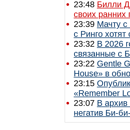
23:48
Билли Д
своих ранних 
23:39
Мачту с
с Ринго хотят
23:32
В 2026 г
связанные с Б
23:22
Gentle G
House» в обн
23:15
Опублик
«Remember Lo
23:07
В архив 
негатив Би-би