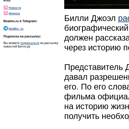
RSS:
Новости
Анонсы
Билли Джоэл
ра
Beatles.ru в Telegram:
биографический 
beatles_ru
должен рассказа
Подписка на рассылку:
Вы можете
подписаться
на рассылку
через историю 
новостей Битлз.ру
Представитель Д
давал разрешени
его. По его сло
фильма официал
на историю жизн
получить необхо