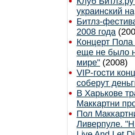
Клуб Битлз.ру
украинский н
Битлз-фестива
2008 года
(200
Концерт Пола 
еще не было н
мире"
(2008)
VIP-гости кон
соберут деньг
В Харькове тр
Маккартни пр
Пол Маккартн
Ливерпуле. "H
Live And Let Die