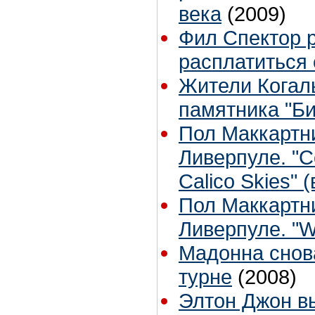
века
(2009)
Фил Спектор 
расплатиться 
Жители Когал
памятника "Би
Пол Маккартни
Ливерпуле. "C
Calico Skies" 
Пол Маккартни
Ливерпуле. "We
Мадонна снова
турне
(2008)
Элтон Джон вы