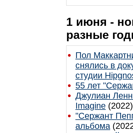
1 июня - но
разные го
Пол Маккартн
снялись в до
студии Hipgno
55 лет "Сержа
Джулиан Ленн
Imagine
(2022)
"Сержант Пепп
альбома
(202