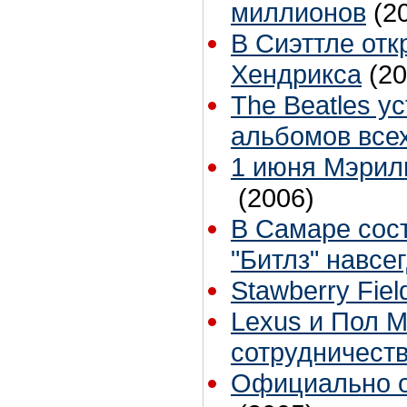
миллионов
(2
В Сиэттле от
Хендрикса
(20
The Beatles у
альбомов все
1 июня Мэрил
(2006)
В Самаре сос
"Битлз" навсег
Stawberry Fiel
Lexus и Пол М
сотрудничест
Официально о