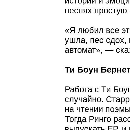
истории и эмоци
песнях простую 
«Я любил все эт
ушла, пес сдох,
автомат», — ска
Ти Боун Бернет
Работа с Ти Боу
случайно. Старр
на чтении поэм
Тогда Ринго рас
выпускать EP, и