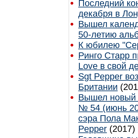
Последний кон
декабря в Ло
Вышел календ
50-летию аль
К юбилею "Се
Ринго Старр 
Love в свой д
Sgt Pepper в
Британии
(201
Вышел новый 
№ 54 (июнь 2
сэра Пола Мак
Pepper
(2017)