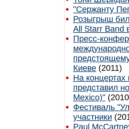
"Сержанту Пеп
Розыгрыш биле
All Starr Band
Пресс-конфер
международног
предстоящему
Киеве
(2011)
На концертах
представил нов
Mexico)"
(2010
Фестиваль "Ул
участники
(20
Paul McCartne