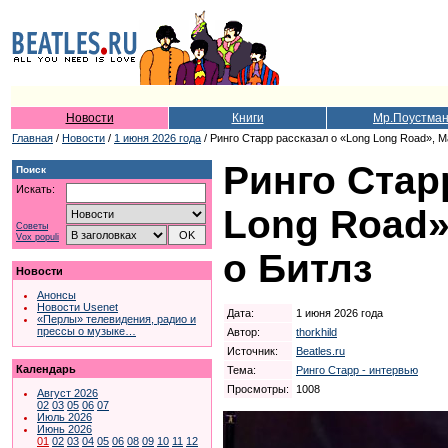
Новости
Книги
Мр.Поустма
Главная
/
Новости
/
1 июня 2026 года
/ Ринго Старр рассказал о «Long Long Road», 
Ринго Стар
Поиск
Искать:
Long Road»
Советы
Vox populi
о Битлз
Новости
Анонсы
Новости Usenet
Дата:
1 июня 2026 года
«Перлы» телевидения, радио и
прессы о музыке…
Автор:
thorkhild
Источник:
Beatles.ru
Календарь
Тема:
Ринго Старр - интервью
Просмотры:
1008
Август 2026
02
03
05
06
07
Июль 2026
Июнь 2026
01
02
03
04
05
06
08
09
10
11
12