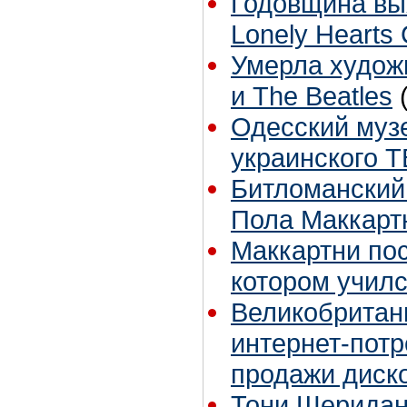
Годовщина вых
Lonely Hearts 
Умерла худож
и The Beatles
Одесский музе
украинского Т
Битломанский 
Пола Маккарт
Маккартни по
котором учил
Великобритани
интернет-пот
продажи диск
Тони Шеридан