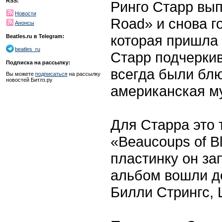
RSS:
Ринго Старр вы
Новости
Road» и снова го
Анонсы
которая пришла 
Beatles.ru в Telegram:
beatles_ru
Старр подчеркив
Подписка на рассылку:
всегда были блю
Вы можете
подписаться
на рассылку
новостей Битлз.ру
американская м
Для Старра это 
«Beaucoups of B
пластинку он за
альбом вошли де
Билли Стрингс, 