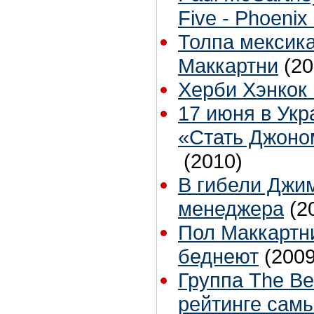
Five - Phoenix
Толпа мексик
Маккартни
(20
Херби Хэнкок 
17 июня в Ук
«Стать Джоно
(2010)
В гибели Джи
менеджера
(2
Пол Маккартн
беднеют
(2009
Группа The Be
рейтинге сам