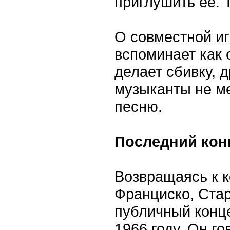
приглушить ее. Т
О совместной и
вспоминает как 
делает сбивку, 
музыканты не ме
песню.
Последний конц
Возвращаясь к к
Франциско, Ста
публичный конце
1966 году. Он го