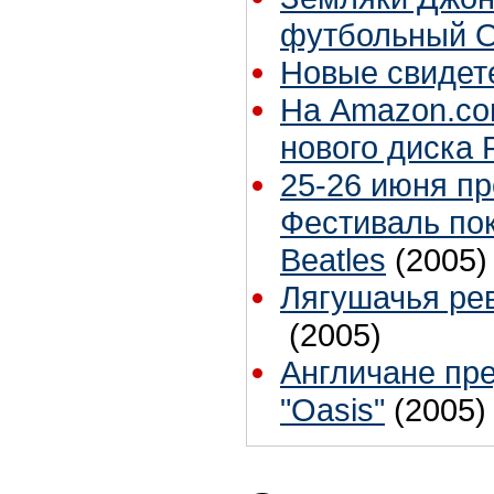
футбольный 
Новые свидет
На Amazon.co
нового диска 
25-26 июня п
Фестиваль по
Beatles
(2005)
Лягушачья ре
(2005)
Англичане пре
"Oasis"
(2005)