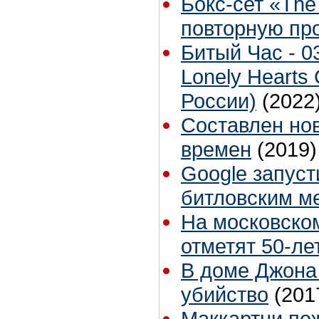
Бокс-сет «The
повторную пр
Битый Час - 03
Lonely Hearts 
России)
(2022
Составлен но
времен
(2019)
Google запуст
битловским м
На московском
отметят 50-ле
В доме Джона
убийство
(201
Маккартни по