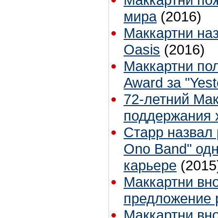
мира
(2016)
Маккартни на
Oasis
(2016)
Маккартни по
Award за "Yest
72-летний Мак
поддержания
Старр назвал 
Ono Band" од
карьере
(2015
Маккартни вно
предложение р
Маккартни вно