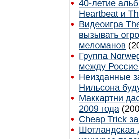
40-летие альбо
Heartbeat и Th
Видеоигра The
вызывать огр
меломанов
(2
Группа Norweg
между Россие
Неизданные з
Нильсона буд
Маккартни дас
2009 года
(200
Cheap Trick з
Шотландская 