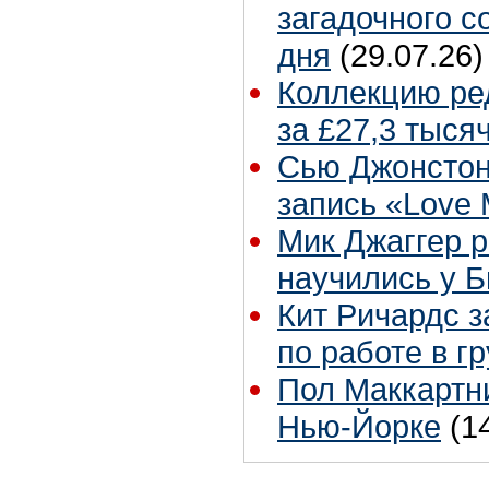
загадочного 
дня
(29.07.26)
Коллекцию ре
за £27,3 тыся
Сью Джонстон
запись «Love
Мик Джаггер р
научились у Б
Кит Ричардс з
по работе в г
Пол Маккартни
Нью-Йорке
(1