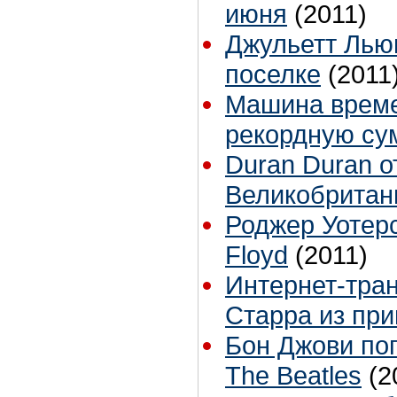
июня
(2011)
Джульетт Лью
поселке
(2011
Машина времен
рекордную су
Duran Duran о
Великобритан
Роджер Уотерс
Floyd
(2011)
Интернет-тра
Старра из пр
Бон Джови по
The Beatles
(2