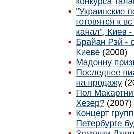
конкурса тала
"Украинские п
готовятся к в
канал", Киев 
Брайан Рэй - 
Киеве
(2008)
Мадонну приз
Последнее пи
на продажу
(2
Пол Макартни
Хезер?
(2007)
Концерт группы
Петербурге бу
Земляки Джон