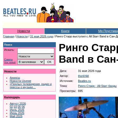
Новости
Книги
Мр.Поустма
Главная
/
Новости
/
31 мая 2026 года
/ Ринго Старр выступил с All Starr Band в Сан-Д
Ринго Старр
Поиск
Искать:
Band в Сан
Советы
Vox populi
Дата:
31 мая 2026 года
Новости
Автор:
thorkhild
Анонсы
Источник:
Beatles.ru
Новости Usenet
«Перлы» телевидения, радио и
Тема:
Ринго Старр - All-Starr банды
прессы о музыке…
Просмотры:
695
Календарь
Август 2026
02
03
05
06
Июль 2026
Июнь 2026
Май 2026