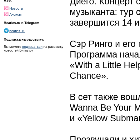
Диего. Концерт 
RSS:
музыканта: тур 
Новости
Анонсы
завершится 14 
Beatles.ru в Telegram:
beatles_ru
Подписка на рассылку:
Сэр Ринго и его
Вы можете
подписаться
на рассылку
новостей Битлз.ру
Программа нача
«With a Little H
Chance».
В сет также вошл
Wanna Be Your M
и «Yellow Submar
Прозвучали и хи