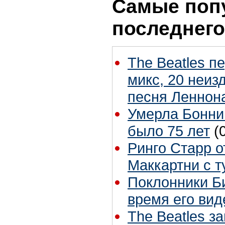
Самые поп
последнего
The Beatles п
микс, 20 неиз
песня Леннон
Умерла Бонни
было 75 лет
(
Ринго Старр о
Маккартни с т
Поклонники Б
время его вид
The Beatles з