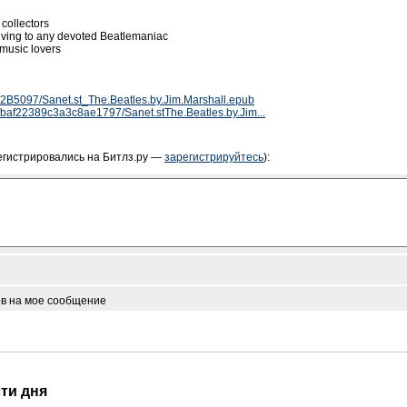
collectors
giving to any devoted Beatlemaniac
 music lovers
62B5097/Sanet.st_The.Beatles.by.Jim.Marshall.epub
5afbaf22389c3a3c8ae1797/Sanet.stThe.Beatles.by.Jim...
егистрировались на Битлз.ру —
зарегистрируйтесь
):
ов на мое сообщение
сти дня