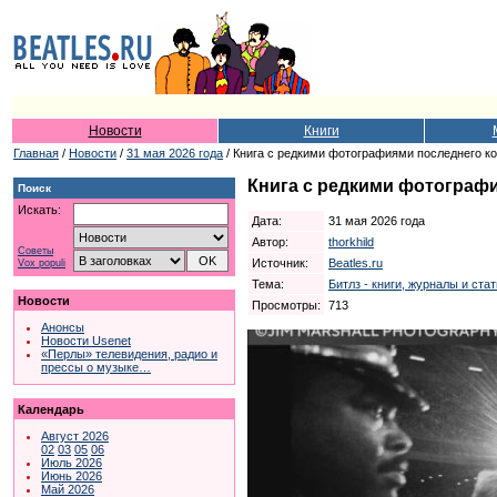
Новости
Книги
Главная
/
Новости
/
31 мая 2026 года
/ Книга с редкими фотографиями последнего ко
Книга с редкими фотографи
Поиск
Искать:
Дата:
31 мая 2026 года
Автор:
thorkhild
Советы
Источник:
Beatles.ru
Vox populi
Тема:
Битлз - книги, журналы и ста
Новости
Просмотры:
713
Анонсы
Новости Usenet
«Перлы» телевидения, радио и
прессы о музыке…
Календарь
Август 2026
02
03
05
06
Июль 2026
Июнь 2026
Май 2026