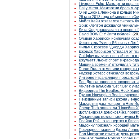
Liverpool Echo: Маккартни пора
Daily Mirror: Маккартни бросил ку
Очки Джона Леннона и кольцо Ри
29 мая 2013 года объявлено в О
Майлз Кейн отказался сыграть Д
Эрик Клэптон дождался уникально
Лита Форд рассказала о песне «If 
David BOWIE: У Зигги юбилей
(20
Оливия Харрисон исключила соз
Фестиваль "Улица Яблочных Лет"
Фильм Скорсезе "Джордж Харрисо
Джордж Харрисон "страдал от пси
Coldplay выпустят новый сингл в
Джульетт Льюис споет в краснод
Машина времени" отсудила у тат
Duran Duran отменили концерты 
Роджер Уотерс отказался возрожд
Интернет-трансляция пресс-кон
Бон Джови попросил похоронить е
40-летие альбома "Let It Be" с уча
Видеоигра The Beatles: Rock Ba
Группа Norwegian Beatles укрепи
Неизданные записи Джона Леннон
Маккартни даст концерт в Нью-Йо
Cheap Trick записали "Новейший
Шотландская домохозяйка проигр
"Украинские поклонники группы Би
Брайан Рэй - о концертах в Ливе
Мадонну признали хорошей мат
Последнее пианино Джона Ленно
Пол Макартни отметит день рожд
Концерт группы Rolling Stones в