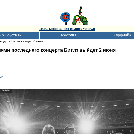
10.10. Москва. The Beatles Festival
Мр.Поустман
Барахолка
Оффлайн
нцерта Битлз выйдет 2 июня
ями последнего концерта Битлз выйдет 2 июня
тьи