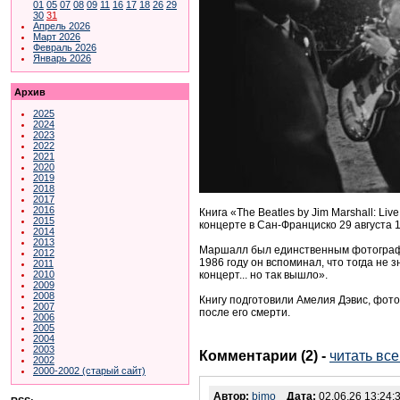
01
05
07
08
09
11
16
17
18
26
29
30
31
Апрель 2026
Март 2026
Февраль 2026
Январь 2026
Архив
2025
2024
2023
2022
2021
2020
2019
2018
2017
2016
Книга «The Beatles by Jim Marshall: Liv
2015
концерте в Сан-Франциско 29 августа 1
2014
2013
Маршалл был единственным фотографом
2012
1986 году он вспоминал, что тогда не з
2011
концерт... но так вышло».
2010
2009
2008
Книгу подготовили Амелия Дэвис, фот
2007
после его смерти.
2006
2005
2004
2003
Комментарии (2)
-
читать вс
2002
2000-2002 (старый сайт)
Автор:
bimo
Дата:
02.06.26 13:24: