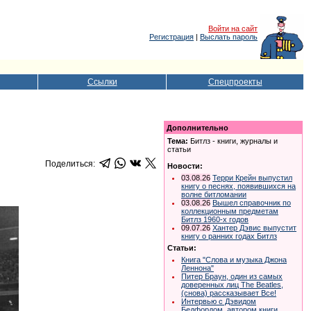
Войти на сайт
Регистрация
|
Выслать пароль
Ссылки
Спецпроекты
Дополнительно
Тема:
Битлз - книги, журналы и
статьи
Поделиться:
Новости:
03.08.26
Терри Крейн выпустил
книгу о песнях, появившихся на
волне битломании
03.08.26
Вышел справочник по
коллекционным предметам
Битлз 1960-х годов
09.07.26
Хантер Дэвис выпустит
книгу о ранних годах Битлз
Статьи:
Книга "Слова и музыка Джона
Леннона"
Питер Браун, один из самых
доверенных лиц The Beatles,
(снова) рассказывает Все!
Интервью с Дэвидом
Бедфордом, автором книги