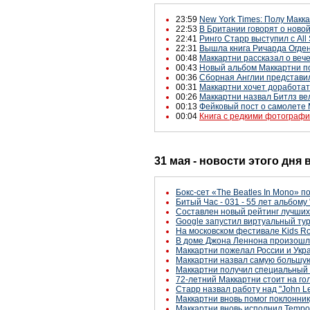
23:59
New York Times: Полу Макк
22:53
В Британии говорят о нов
22:41
Ринго Старр выступил с All 
22:31
Вышла книга Ричарда Огден
00:48
Маккартни рассказал о веч
00:43
Новый альбом Маккартни по
00:36
Сборная Англии представил
00:31
Маккартни хочет доработат
00:26
Маккартни назвал Битлз в
00:13
Фейковый пост о самолете 
00:04
Книга с редкими фотографи
31 мая - новости этого дня
Бокс-сет «The Beatles In Mono» 
Битый Час - 031 - 55 лет альбому 
Составлен новый рейтинг лучших
Google запустил виртуальный ту
На московском фестивале Kids Roc
В доме Джона Леннона произошл
Маккартни пожелал России и Укр
Маккартни назвал самую большую
Маккартни получил специальный п
72-летний Маккартни стоит на г
Старр назвал работу над "John L
Маккартни вновь помог поклонник
Маккартни вновь исполнил Tempor