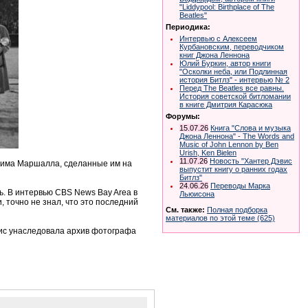
"Liddypool: Birthplace of The
Beatles"
Периодика:
Интервью с Алексеем
Курбановским, переводчиком
книг Джона Леннона
Юлий Буркин, автор книги
"Осколки неба, или Подлинная
история Битлз" - интервью № 2
Перед The Beatles все равны.
История советской битломании
в книге Дмитрия Карасюка
Форумы:
15.07.26
Книга "Слова и музыка
Джона Леннона" - The Words and
Music of John Lennon by Ben
Urish, Ken Bielen
11.07.26
Новость "Хантер Дэвис
жима Маршалла, сделанные им на
выпустит книгу о ранних годах
Битлз"
24.06.26
Переводы Марка
. В интервью CBS News Bay Area в
Льюисона
и, точно не знал, что это последний
См. также:
Полная подборка
материалов по этой теме (625)
вис унаследовала архив фотографа