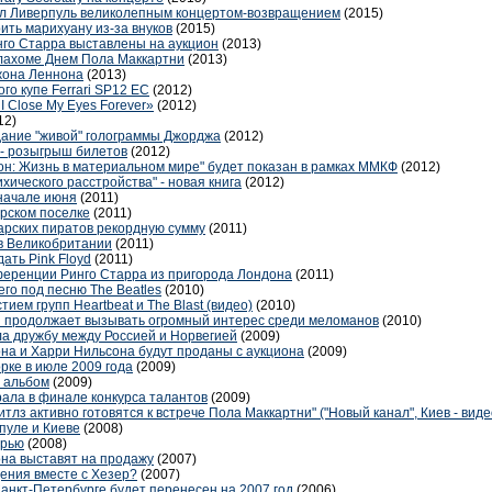
зил Ливерпуль великолепным концертом-возвращением
(2015)
рить марихуану из-за внуков
(2015)
нго Старра выставлены на аукцион
(2013)
клахоме Днем Пола Маккартни
(2013)
жона Леннона
(2013)
го купе Ferrari SP12 EC
(2012)
I Close My Eyes Forever»
(2012)
12)
дание "живой" голограммы Джорджа
(2012)
 - розыгрыш билетов
(2012)
н: Жизнь в материальном мире" будет показан в рамках ММКФ
(2012)
хического расстройства" - новая книга
(2012)
 начале июня
(2011)
арском поселке
(2011)
арских пиратов рекордную сумму
(2011)
в Великобритании
(2011)
ать Pink Floyd
(2011)
ференции Ринго Старра из пригорода Лондона
(2011)
го под песню The Beatles
(2010)
стием групп Heartbeat и The Blast (видео)
(2010)
nd продолжает вызывать огромный интерес среди меломанов
(2010)
ла дружбу между Россией и Норвегией
(2009)
а и Харри Нильсона будут проданы с аукциона
(2009)
рке в июле 2009 года
(2009)
" альбом
(2009)
ала в финале конкурса талантов
(2009)
тлз активно готовятся к встрече Пола Маккартни" ("Новый канал", Киев - вид
рпуле и Киеве
(2008)
ерью
(2008)
на выставят на продажу
(2007)
ения вместе с Хезер?
(2007)
 Санкт-Петербурге будет перенесен на 2007 год
(2006)