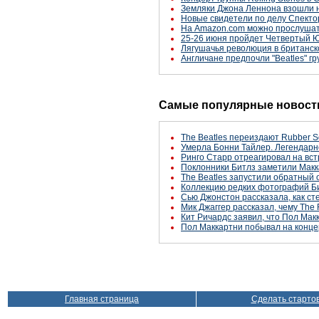
Земляки Джона Леннона взошли 
Новые свидетели по делу Спекто
На Amazon.com можно прослушать 
25-26 июня пройдет Четвертый Ю
Лягушачья революция в британс
Англичане предпочли "Beatles" гр
Самые популярные новости
The Beatles переиздают Rubber S
Умерла Бонни Тайлер. Легендарн
Ринго Старр отреагировал на вст
Поклонники Битлз заметили Макк
The Beatles запустили обратный 
Коллекцию редких фотографий Би
Сью Джонстон рассказала, как с
Мик Джаггер рассказал, чему The 
Кит Ричардс заявил, что Пол Макк
Пол Маккартни побывал на конце
Главная страница
Сделать старто