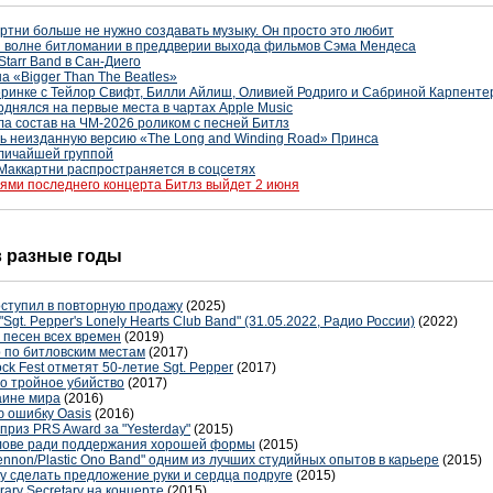
артни больше не нужно создавать музыку. Он просто это любит
ой волне битломании в преддверии выхода фильмов Сэма Мендеса
Starr Band в Сан-Диего
а «Bigger Than The Beatles»
еринке с Тейлор Свифт, Билли Айлиш, Оливией Родриго и Сабриной Карпенте
днялся на первые места в чартах Apple Music
а состав на ЧМ-2026 роликом с песней Битлз
ь неизданную версию «The Long and Winding Road» Принса
еличайшей группой
Маккартни распространяется в соцсетях
ями последнего концерта Битлз выйдет 2 июня
 в разные годы
поступил в повторную продажу
(2025)
"Sgt. Pepper's Lonely Hearts Club Band" (31.05.2022, Радио России)
(2022)
 песен всех времен
(2019)
р по битловским местам
(2017)
k Fest отметят 50-летие Sgt. Pepper
(2017)
о тройное убийство
(2017)
аине мира
(2016)
 ошибку Oasis
(2016)
риз PRS Award за "Yesterday"
(2015)
олове ради поддержания хорошей формы
(2015)
ennon/Plastic Ono Band" одним из лучших студийных опытов в карьере
(2015)
у сделать предложение руки и сердца подруге
(2015)
ary Secretary на концерте
(2015)