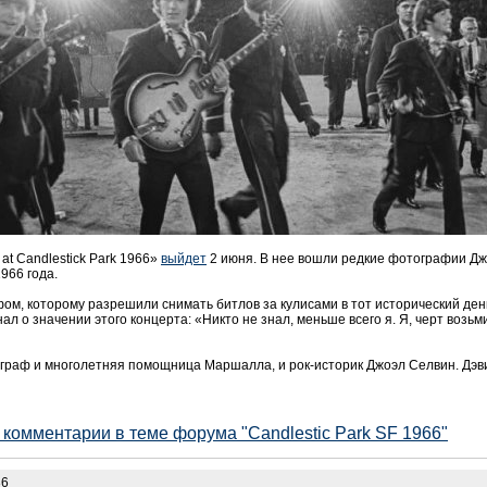
e at Candlestick Park 1966»
выйдет
2 июня. В нее вошли редкие фотографии Д
966 года.
, которому разрешили снимать битлов за кулисами в тот исторический день
нал о значении этого концерта: «Никто не знал, меньше всего я. Я, черт возьм
ограф и многолетняя помощница Маршалла, и рок-историк Джоэл Селвин. Дэ
е комментарии в теме форума "Candlestic Park SF 1966"
36