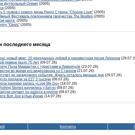
на футбольный Олимп
(2005)
ра
(2005)
5 трэков с нового диска Ринго Старра "Choose Love"
(2005)
жный Фестиваль поклонников творчества The Beatles
(2005)
ком чарте
(2005)
уппу "Oasis"
(2005)
 последнего месяца
oul: новый микс, 20 неизданных дублей и неизвестная песня Леннона
(29.07.2
ой певице было 75 лет
(09.07.26)
речу Пола Маккартни с туристами в Ливерпуле
(23.07.26)
артни во время его видеозвонка со Старром
(21.07.26)
отсчет до загадочного события. Ждать осталось меньше дня
(29.07.26)
тлз продали за £27,3 тысячи
(08.07.26)
терла раннюю запись «Love Me Do»
(18.07.26)
Rolling Stones научились у Битлз
(09.07.26)
артни скучает по работе в группе
(09.07.26)
рте Bon Jovi в Нью-Йорке
(14.07.26)
вой
Контакты