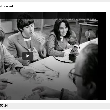
ed concert
:57:24