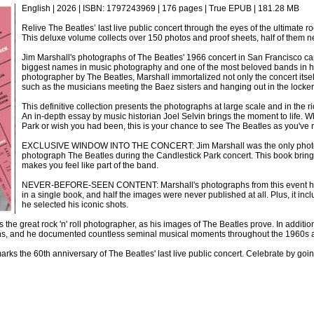
English | 2026 | ISBN: 1797243969 | 176 pages | True EPUB | 181.28 MB
Relive The Beatles’ last live public concert through the eyes of the ultimate ro
This deluxe volume collects over 150 photos and proof sheets, half of them n
Jim Marshall's photographs of The Beatles' 1966 concert in San Francisco cap
biggest names in music photography and one of the most beloved bands in hi
photographer by The Beatles, Marshall immortalized not only the concert itse
such as the musicians meeting the Baez sisters and hanging out in the locke
This definitive collection presents the photographs at large scale and in the r
An in-depth essay by music historian Joel Selvin brings the moment to life. 
Park or wish you had been, this is your chance to see The Beatles as you've
EXCLUSIVE WINDOW INTO THE CONCERT: Jim Marshall was the only photog
photograph The Beatles during the Candlestick Park concert. This book bring
makes you feel like part of the band.
NEVER-BEFORE-SEEN CONTENT: Marshall's photographs from this event hav
in a single book, and half the images were never published at all. Plus, it inc
he selected his iconic shots.
great rock 'n' roll photographer, as his images of The Beatles prove. In addition 
ians, and he documented countless seminal musical moments throughout the 1960s 
he 60th anniversary of The Beatles' last live public concert. Celebrate by going