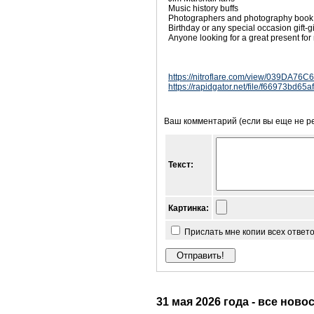
Music history buffs
Photographers and photography book 
Birthday or any special occasion gift-
Anyone looking for a great present for
https://nitroflare.com/view/039DA76C
https://rapidgator.net/file/f66973bd6
Ваш комментарий (если вы еще не р
Текст:
Картинка:
Прислать мне копии всех ответ
31 мая 2026 года - все ново