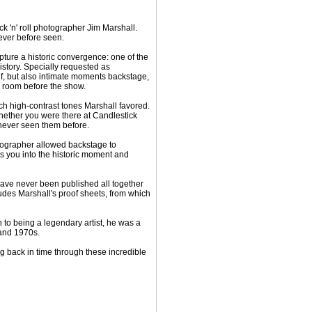
ck 'n' roll photographer Jim Marshall.
ever before seen.
ture a historic convergence: one of the
story. Specially requested as
lf, but also intimate moments backstage,
r room before the show.
ich high-contrast tones Marshall favored.
Whether you were there at Candlestick
 never seen them before.
rapher allowed backstage to
s you into the historic moment and
e never been published all together
ludes Marshall's proof sheets, from which
to being a legendary artist, he was a
and 1970s.
 back in time through these incredible