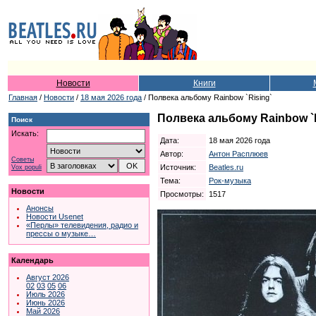
Новости
Книги
Главная
/
Новости
/
18 мая 2026 года
/ Полвека альбому Rainbow `Rising`
Полвека альбому Rainbow `R
Поиск
Искать:
Дата:
18 мая 2026 года
Автор:
Антон Расплюев
Советы
Источник:
Beatles.ru
Vox populi
Тема:
Рок-музыка
Новости
Просмотры:
1517
Анонсы
Новости Usenet
«Перлы» телевидения, радио и
прессы о музыке…
Календарь
Август 2026
02
03
05
06
Июль 2026
Июнь 2026
Май 2026