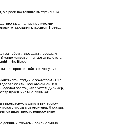
, а в роли наставника выступил Хью
 вещь, пронизанная металлическим
ниями, отдающими классикой. Поверх
ает за небом и звездами и одержим
 В конце концов он пытается взлететь,
ht in the Black».
жизни теряется, ибо все, что у них
мюнхенской студии, с оркестром из 27
н сделал ее слишком объемной, и я
 сделал все так, как я хотел. Дирижер,
ркестр нужен был мне лишь как
ать прекрасную музыку в венгерском
понял, что запись окончена. Я сказал:
аль, он играл просто невероятные
 это длинный, тяжелый рок с большим