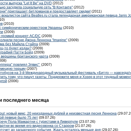
сти выпуска "Let It Be" на DVD
(2012)
ьно засудила социальную сеть "В Контакте"
(2012)
ени" приглашает битломанов и предоставляет скидки!
(2011)
окалисток сайта Beatles.ru стала легендарная американская певица Janis Jo
10)
ов
(2010)
 с симфоническим оркестром Украины
(2010)
ли
(2009)
 громкий концерт AC/DC
(2009)
полнили песню Джона Леннона "Imagine"
(2009)
ома без Майкла Стайпа
(2009)
ец-то будет издан?
(2009)
ографий Патти Бойд
(2009)
с вершины британского чарта
(2009)
008)
еппера" повлиял Элвис"
(2007)
немецкую тюрьму
(2007)
втобусов на 3-й Международный музыкальный фестиваль «Битлз — навсегда
рить тому, что пишут газеты. Поддержите меня и Хэзер в этот трудный момен
угой
(2006)
 последнего месяца
oul: новый микс, 20 неизданных дублей и неизвестная песня Леннона
(29.07.2
ой певице было 75 лет
(09.07.26)
речу Пола Маккартни с туристами в Ливерпуле
(23.07.26)
артни во время его видеозвонка со Старром
(21.07.26)
отсчет до загадочного события. Ждать осталось меньше дня
(29.07.26)