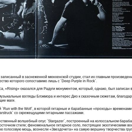
 записанный в заснеженной мюнхенской студии, стал их главным произведе
ство которого сопоставимо лишь с `Deep Purple in Rock`.
, «Rising» оказался для Радуги монументом, который, однако, был записан в
музыкальные взгляды Блэкмора и интерес Дио к сказочным сюжетам, благода
щие маги.
й `Run with the Wolf`, в которой гитарные и барабанные «проходы» временами
arstruck` со скрежещущими гитарными пассажами.
ственный волшебный опус `Stargazer`, построенный на колоссальном бараб
восточном стиле; феноменальное гитарное соло, пестрящее экзотическими во
сю голосовую мощь, вознесли «Звездочета» на самую вершину творчества гру