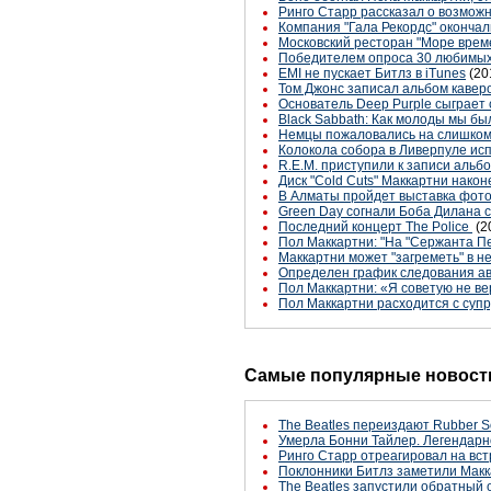
Ринго Старр рассказал о возможно
Компания "Гала Рекордс" окончал
Московский ресторан "Море врем
Победителем опроса 30 любимых в
EMI не пускает Битлз в iTunes
(20
Том Джонс записал альбом кавер
Основатель Deep Purple сыграет
Black Sabbath: Как молоды мы бы
Немцы пожаловались на слишком
Колокола собора в Ливерпуле ис
R.E.M. приступили к записи альб
Диск "Cold Cuts" Маккартни након
В Алматы пройдет выставка фот
Green Day согнали Боба Дилана 
Последний концерт The Police
(2
Пол Маккартни: "На "Сержанта П
Маккартни может "загреметь" в 
Определен график следования а
Пол Маккартни: «Я советую не ве
Пол Маккартни расходится с супр
Самые популярные новости
The Beatles переиздают Rubber S
Умерла Бонни Тайлер. Легендарн
Ринго Старр отреагировал на вст
Поклонники Битлз заметили Макк
The Beatles запустили обратный 