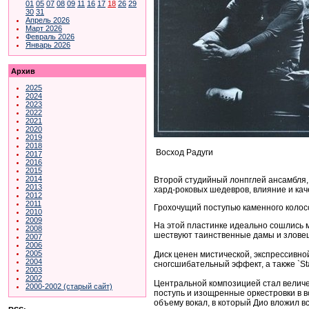
01
05
07
08
09
11
16
17
18
26
29
30
31
Апрель 2026
Март 2026
Февраль 2026
Январь 2026
Архив
2025
2024
2023
2022
2021
2020
2019
2018
Восход Радуги
2017
2016
2015
2014
Второй студийный лонпглей ансамбля,
2013
хард-роковых шедевров, влияние и каче
2012
2011
Грохочущий поступью каменного колосса
2010
2009
На этой пластинке идеально сошлись 
2008
шествуют таинственные дамы и злове
2007
2006
2005
Диск ценен мистической, экспрессивно
2004
сногсшибательный эффект, а также `St
2003
2002
Центральной композицией стал величе
2000-2002 (старый сайт)
поступь и изощренные оркестровки в 
объему вокал, в который Дио вложил в