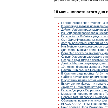
упором в мелодию, которой многим се
18 мая - новости этого дня
Роджер Уотерс спел "Mother" на 
В Голливуде готовят новый филь
Дэймон Албарн представил новы
Иэн Андерсон рассказал о неизл
Гитара Курта Кобейна уйдет с мо
Сын Эллы Фицджеральд самоизол
Звезды рок музыки исполняют пе
Ник Мейсон стал командором ор
Sun: Меган Маркл и принц Гарри
Йоко Оно посетила выставку и д
Оливия Харрисон рассказала о н
Создана скульптура в честь 50-
Джайлс Мартин подтвердил, что 
10-летняя фанатка сыграла с Мак
Cavern Club обошел Букингемский
В Калининграде пройдет VI битлом
Саймон Коуэлл стал одним из пр
В Британии нашли сотни неизве
Выступление Маккартни попало в
Лауреаты II Майского эстрадного
Гитара Джорджа Харрисона прода
Маккартни перенес концерты в То
Первый том битловской биографии 
Объявлены новые участники фес
BLACK SABBATH: "Мы нашли бар
Боно обогнал Пола Маккартни, с