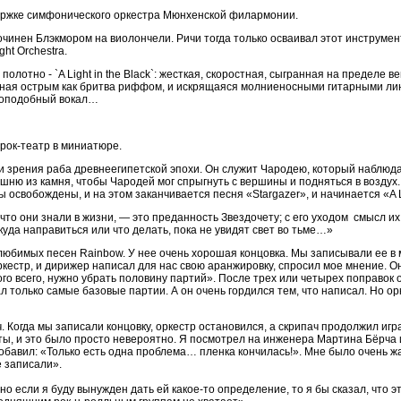
ержке симфонического оркестра Мюнхенской филармонии.
инен Блэкмором на виолончели. Ричи тогда только осваивал этот инструмент
ght Orchestra.
олотно - `A Light in the Black`: жесткая, скоростная, сыгранная на пределе
нная острым как бритва риффом, и искрящаяся молниеносными гитарными ли
омоподобный вокал…
 рок-театр в миниатюре.
очки зрения раба древнеегипетской эпохи. Он служит Чародею, который наблюд
шню из камня, чтобы Чародей мог спрыгнуть с вершины и подняться в воздух.
 освобождены, и на этом заканчивается песня «Stargazer», и начинается «A Lig
 что они знали в жизни, — это преданность Звездочету; с его уходом смысл их 
 куда направиться или что делать, пока не увидят свет во тьме…»
х любимых песен Rainbow. У нее очень хорошая концовка. Мы записывали ее в 
кестр, и дирижер написал для нас свою аранжировку, спросил мое мнение. О
го всего, нужно убрать половину партий». После трех или четырех поправок он
л только самые базовые партии. А он очень гордился тем, что написал. Но о
. Когда мы записали концовку, оркестр остановился, а скрипач продолжил игр
ты, и это было просто невероятно. Я посмотрел на инженера Мартина Бёрча и 
обавил: «Только есть одна проблема… пленка кончилась!». Мне было очень ж
е записали».
 но если я буду вынужден дать ей какое-то определение, то я бы сказал, что