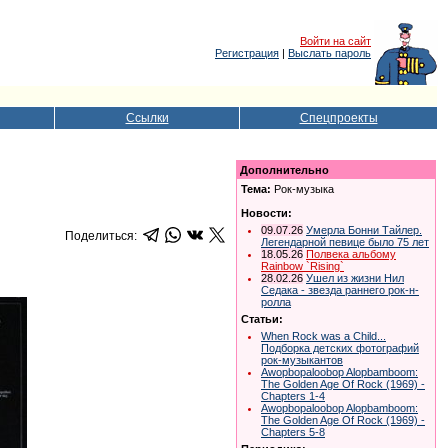
Войти на сайт
Регистрация
|
Выслать пароль
Ссылки
Спецпроекты
Дополнительно
Тема:
Рок-музыка
Новости:
09.07.26
Умерла Бонни Тайлер.
Поделиться:
Легендарной певице было 75 лет
18.05.26
Полвека альбому
Rainbow `Rising`
28.02.26
Ушел из жизни Нил
Седака - звезда раннего рок-н-
ролла
Статьи:
When Rock was a Child...
Подборка детских фотографий
рок-музыкантов
Awopbopaloobop Alopbamboom:
The Golden Age Of Rock (1969) -
Chapters 1-4
Awopbopaloobop Alopbamboom:
The Golden Age Of Rock (1969) -
Chapters 5-8