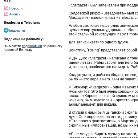
RSS:
«Stargazer» был запечатлен при подд
Новости
Колдовской рифф «Звездочета» был соч
Анонсы
Макдауэлл - виолончелист из Electric Li
Beatles.ru в Telegram:
Альбом заключает еще одно эпическое п
пульсом виртуозных ударных, снабже
beatles_ru
этой стальной конструкции парИт гр
Подписка на рассылку:
Для записи хватило одного дубля.
Вы можете
подписаться
на рассылку
новостей Битлз.ру
Воистину, `Rising` представляет собой
Р. Дж. Дио: «Stargazer» написана с т
идеей летать. Рабы строят для него ба
и, конечно, разбивается насмерть. Рабы
Колдун умер, и рабы свободны, но все,
было — это вера в него. Они не знают,
Р. Блэкмор: «Stargazer» - одна из мои
музыкантов. Это был очень хороший ор
сказал: «Хорошо, но в ней слишком мно
конечно, был недоволен – оркестр игра
аккомпанемент для вокала.
В студии с нами был цыганский скрипач
духе. Он импровизировал так две мину
«Это просто фантастика!», а Мартин д
скрипичные импровизации, но мы их н
«Я не могу разбирать музыку на части,