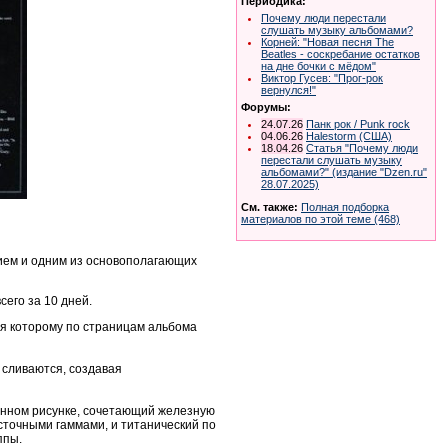
Периодика:
Почему люди перестали
слушать музыку альбомами?
Корней: "Новая песня The
Beatles - соскребание остатков
на дне бочки с мёдом"
Виктор Гусев: "Прог-рок
вернулся!"
Форумы:
24.07.26
Панк рок / Punk rock
04.06.26
Halestorm (США)
18.04.26
Статья "Почему люди
перестали слушать музыку
альбомами?" (издание "Dzen.ru"
28.07.2025)
См. также:
Полная подборка
материалов по этой теме (468)
нием и одним из основополагающих
сего за 10 дней.
ря которому по страницам альбома
 сливаются, создавая
анном рисунке, сочетающий железную
сточными гаммами, и титанический по
ппы.