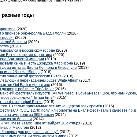
годняшним рок-н-ролльным группам не хватает».
 в разные годы
карантине
(2020)
м о пионере рок-н-ролла Бадди Холли
(2020)
й проект
(2020)
ечимой болезни
(2020)
лотка
(2020)
ировался в российском городе
(2020)
сни Битлз во время карантина
(2020)
дена Британской империи
(2019)
 назвали сына в честь Джорджа Харрисона
(2019)
ва дома детства Джона Леннона в Ливерпуле
(2018)
овом лейбле HariSongs
(2018)
летия знаменитой фотосессии Битлз
(2018)
следующим переизданием будет White Album
(2017)
картни Get Back в Аргентине
(2016)
 дворец в рейтинге TripAdvisor
(2016)
анский фестиваль искусств «All We Need Is Love&Peace! (Всё, что нам нужно,
одюсеров фильма "Пятый битл"
(2015)
стных фотографий Битлз
(2015)
 топ-10 самых прибыльных летних концертов всех времен
(2015)
 фестиваля (СОШ 1278) получили билеты на Битлз-фестиваль в качестве приз
на на аукционе за $657 тысяч
(2014)
кио из-за болезни
(2014)
"All These Years: Tune In" выйдет 10 октября
(2013)
тиваля Maxidrom
(2012)
абанщика для предстоящих шоу"
(2012)
тав самым богатым музыкантом в мире
(2012)