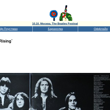
10.10. Москва. The Beatles Festival
Мр.Поустман
Барахолка
Оффлайн
ising`