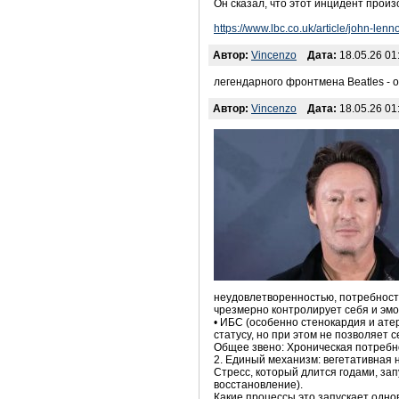
Он сказал, что этот инцидент произ
https://www.lbc.co.uk/article/john-len
Автор:
Vincenzo
Дата:
18.05.26 01
легендарного фронтмена Beatles - о
Автор:
Vincenzo
Дата:
18.05.26 01
неудовлетворенностью, потребность
чрезмерно контролирует себя и эмоц
• ИБС (особенно стенокардия и ате
статусу, но при этом не позволяет 
Общее звено: Хроническая потребно
2. Единый механизм: вегетативная 
Стресс, который длится годами, за
восстановление).
Какие процессы это запускает одно