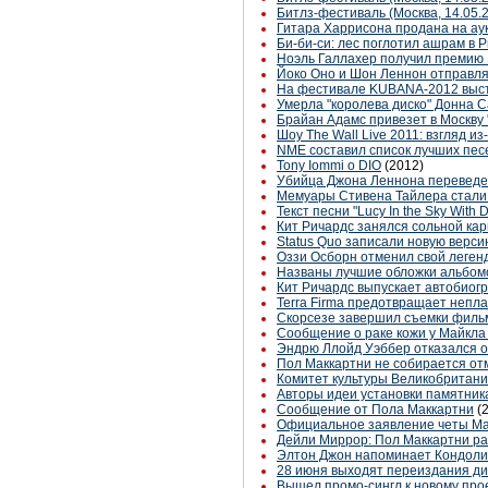
Битлз-фестиваль (Москва, 14.05
Гитара Харрисона продана на ау
Би-би-си: лес поглотил ашрам в
Ноэль Галлахер получил премию I
Йоко Оно и Шон Леннон отправляю
На фестивале KUBANA-2012 высту
Умерла "королева диско" Донна 
Брайан Адамс привезет в Москву
Шоу The Wall Live 2011: взгляд и
NME составил список лучших пес
Tony Iommi о DIO
(2012)
Убийца Джона Леннона переведен
Мемуары Стивена Тайлера стали
Текст песни "Lucy In the Sky With
Кит Ричардс занялся сольной ка
Status Quo записали новую версию
Оззи Осборн отменил свой леге
Названы лучшие обложки альбом
Кит Ричардс выпускает автобио
Terra Firma предотвращает непла
Скорсезе завершил съемки филь
Сообщение о раке кожи у Майкла
Эндрю Ллойд Уэббер отказался о
Пол Маккартни не собирается от
Комитет культуры Великобритани
Авторы идеи установки памятник
Сообщение от Пола Маккартни
(
Официальное заявление четы Ма
Дейли Миррор: Пол Маккартни ра
Элтон Джон напоминает Кондоли
28 июня выходят переиздания диск
Вышел промо-сингл к новому прое