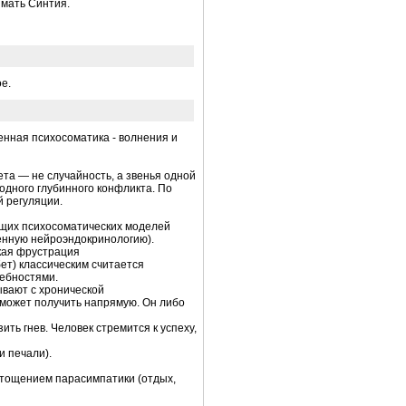
 мать Синтия.
е.
енная психосоматика - волнения и
та — не случайность, а звенья одной
одного глубинного конфликта. По
й регуляции.
дущих психосоматических моделей
менную нейроэндокринологию).
ская фрустрация
ет) классическим считается
ебностями.
ывают с хронической
 может получить напрямую. Он либо
ть гнев. Человек стремится к успеху,
и печали).
истощением парасимпатики (отдых,