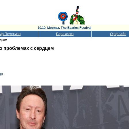
10.10. Москва. The Beatles Festival
Мр.Поустман
Барахолка
Оффлайн
рдцем
о проблемах с сердцем
н)