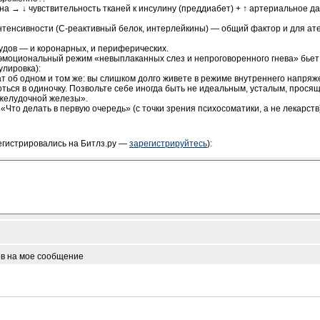
а → ↓ чувствительность тканей к инсулину (преддиабет) + ↑ артериальное д
нтенсивности (С-реактивный белок, интерлейкины) — общий фактор и для ате
удов — и коронарных, и периферических.
оэмоциональный режим «невыплаканных слез и непроговоренного гнева» бьет и
улировка):
т об одном и том же: вы слишком долго живете в режиме внутреннего напряж
оться в одиночку. Позвольте себе иногда быть не идеальным, усталым, прос
оджелудочной железы».
Что делать в первую очередь» (с точки зрения психосоматики, а не лекарств
егистрировались на Битлз.ру —
зарегистрируйтесь
):
ов на мое сообщение