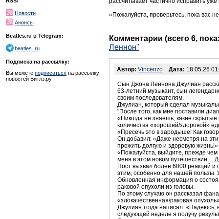
рассчитывает частично исправить уже
RSS:
Новости
«Пожалуйста, проверьтесь, пока вас н
Анонсы
Beatles.ru в Telegram:
Комментарии (всего 6, пок
Леннон"
beatles_ru
Подписка на рассылку:
Автор:
Vincenzo
Дата:
18.05.26 01
Вы можете
подписаться
на рассылку
новостей Битлз.ру
Сын Джона Леннона Джулиан расска
63-летний музыкант, сын легендарн
своим последователям.
Джулиан, который сделал музыкальну
"После того, как мне поставили ди
«Никогда не знаешь, какие скрытые
количества «хорошей/здоровой» ед
«Пресечь это в зародыше! Как говор
Он добавил: «Даже несмотря на эти 
прожить долгую и здоровую жизнь!»
«Пожалуйста, выйдите, прежде чем 
меня в этом новом путешествии… Д
Пост вызвал более 6000 реакций и 
этим, особенно для нашей пользы. 
Обновленная информация о состояни
раковой опухоли из головы.
По этому случаю он рассказал фанат
«злокачественная/раковая опухоль»
Джулиан тогда написал: «Надеюсь, 
следующей неделе я получу резуль