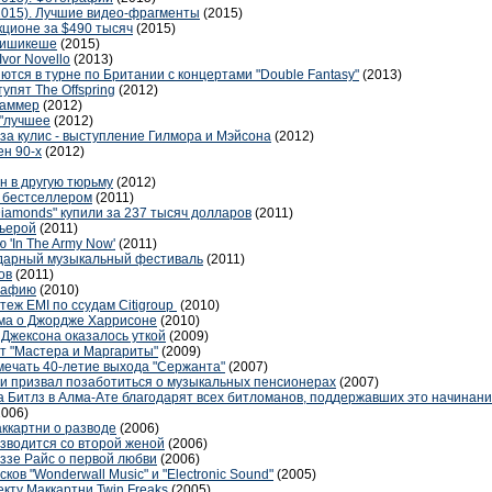
.2015). Лучшие видео-фрагменты
(2015)
кционе за $490 тысяч
(2015)
 Ришикеше
(2015)
vor Novello
(2013)
тся в турне по Британии с концертами "Double Fantasy"
(2013)
пят The Offspring
(2012)
Саммер
(2012)
 "лучшее
(2012)
з-за кулис - выступление Гилмора и Мэйсона
(2012)
ен 90-х
(2012)
 в другую тюрьму
(2012)
 бестселлером
(2011)
 Diamonds" купили за 237 тысяч долларов
(2011)
рьерой
(2011)
 'In The Army Now'
(2011)
ндарный музыкальный фестиваль
(2011)
ов
(2011)
графию
(2010)
теж EMI по ссудам Citigroup
(2010)
ма о Джордже Харрисоне
(2010)
 Джексона оказалось уткой
(2009)
т "Мастера и Маргариты"
(2009)
мечать 40-летие выхода "Сержанта"
(2007)
и призвал позаботиться о музыкальных пенсионерах
(2007)
а Битлз в Алма-Ате благодарят всех битломанов, поддержавших это начинани
2006)
ккартни о разводе
(2006)
зводится со второй женой
(2006)
ззе Райс о первой любви
(2006)
ов "Wonderwall Music" и "Electronic Sound"
(2005)
кту Маккартни Twin Freaks
(2005)