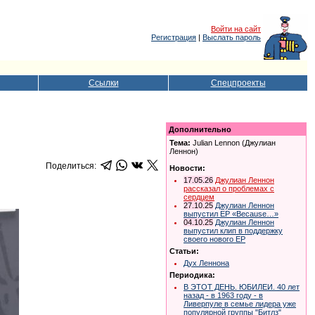
Войти на сайт
Регистрация
|
Выслать пароль
Ссылки
Спецпроекты
Дополнительно
Тема:
Julian Lennon (Джулиан
Леннон)
Поделиться:
Новости:
17.05.26
Джулиан Леннон
рассказал о проблемах с
сердцем
27.10.25
Джулиан Леннон
выпустил ЕР «Because…»
04.10.25
Джулиан Леннон
выпустил клип в поддержку
своего нового ЕР
Статьи:
Дух Леннона
Периодика:
В ЭТОТ ДЕНЬ. ЮБИЛЕИ. 40 лет
назад - в 1963 году - в
Ливерпуле в семье лидера уже
популярной группы "Битлз"