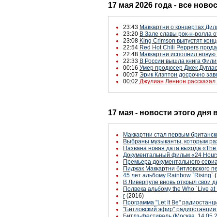
17 мая 2026 года - все ново
23:43
Маккартни о концертах Дила
23:20
В Зале славы рок-н-ролла 
23:08
King Crimson выпустят ко
22:54
Red Hot Chili Peppers прод
22:48
Маккартни исполнил новую 
22:33
В России вышла книга Фил
00:16
Умер продюсер Джек Дугла
00:07
Эрик Клэптон досрочно зав
00:02
Джулиан Леннон рассказал 
17 мая - новости этого дня
Маккартни стал первым британск
Выбраны музыканты, которым раз
Названа новая дата выхода «The 
Документальный фильм «24 Hours:
Премьера документального сериал
Пиджак Маккартни битловского пе
45 лет альбому Rainbow `Rising`
В Ливерпуле вновь открыл свои д
Полвека альбому the Who `Live at
r
(2016)
Программа "Let It Be" радиостанц
"Битловский эфир" радиостанции 
Битлз-фестиваль (Москва, 14.05.