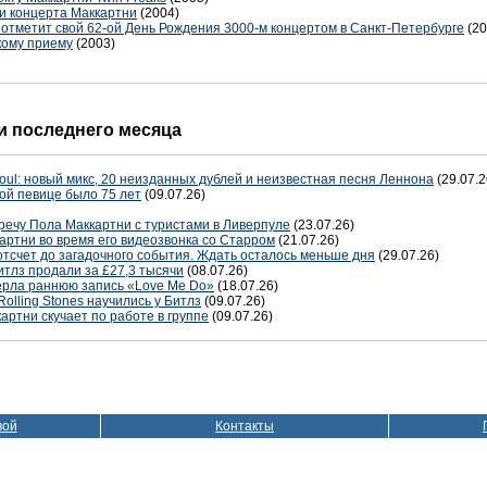
и концерта Маккартни
(2004)
отметит свой 62-ой День Рождения 3000-м концертом в Санкт-Петербурге
(20
кому приему
(2003)
 последнего месяца
oul: новый микс, 20 неизданных дублей и неизвестная песня Леннона
(29.07.2
ой певице было 75 лет
(09.07.26)
речу Пола Маккартни с туристами в Ливерпуле
(23.07.26)
артни во время его видеозвонка со Старром
(21.07.26)
отсчет до загадочного события. Ждать осталось меньше дня
(29.07.26)
тлз продали за £27,3 тысячи
(08.07.26)
терла раннюю запись «Love Me Do»
(18.07.26)
Rolling Stones научились у Битлз
(09.07.26)
артни скучает по работе в группе
(09.07.26)
вой
Контакты