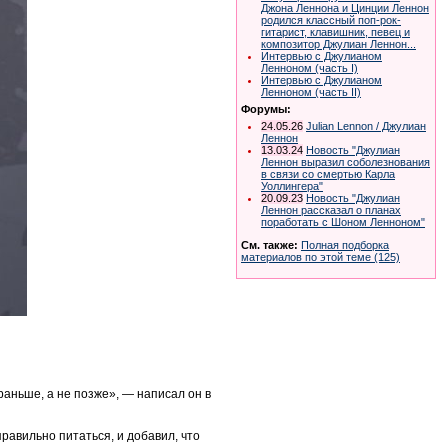
Джона Леннона и Цинции Леннон
родился классный поп-рок-
гитарист, клавишник, певец и
композитор Джулиан Леннон...
Интервью с Джулианом
Ленноном (часть I)
Интервью с Джулианом
Ленноном (часть II)
Форумы:
24.05.26
Julian Lennon / Джулиан
Леннон
13.03.24
Новость "Джулиан
Леннон выразил соболезнования
в связи со смертью Карла
Уоллингера"
20.09.23
Новость "Джулиан
Леннон рассказал о планах
поработать с Шоном Ленноном"
См. также:
Полная подборка
материалов по этой теме (125)
раньше, а не позже», — написал он в
равильно питаться, и добавил, что