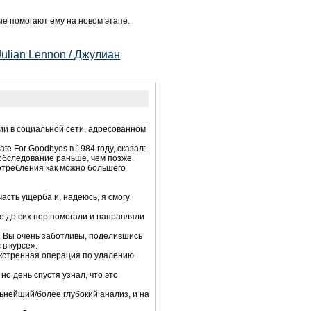
ые помогают ему на новом этапе.
ulian Lennon / Джулиан
ии в социальной сети, адресованном
te For Goodbyes в 1984 году, сказал:
 обследование раньше, чем позже.
потребления как можно большего
асть ущерба и, надеюсь, я смогу
е до сих пор помогали и направляли
, Вы очень заботливы, поделившись
в курсе».
экстренная операция по удалению
но день спустя узнал, что это
льнейший/более глубокий анализ, и на