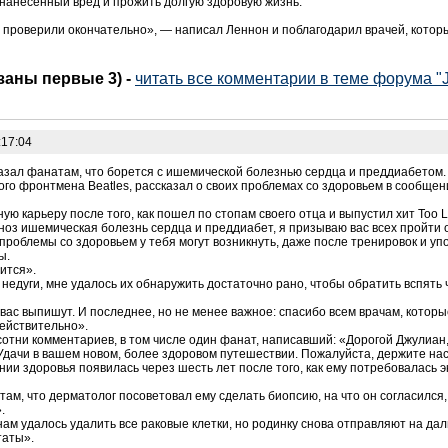
 нанесенный вред и прожить долгую здоровую жизнь.
е проверили окончательно», — написал Леннон и поблагодарил врачей, котор
азаны первые 3)
-
читать все комментарии в теме форума "J
:17:04
зал фанатам, что борется с ишемической болезнью сердца и преддиабетом.
ого фронтмена Beatles, рассказал о своих проблемах со здоровьем в сообщен
ю карьеру после того, как пошел по стопам своего отца и выпустил хит Too La
агноз ишемическая болезнь сердца и преддиабет, я призываю вас всех пройти
 проблемы со здоровьем у тебя могут возникнуть, даже после тренировок и у
ы.
ится».
недуги, мне удалось их обнаружить достаточно рано, чтобы обратить вспять ч
вас выпишут. И последнее, но не менее важное: спасибо всем врачам, которы
ействительно».
сотни комментариев, в том числе один фанат, написавший: «Дорогой Джулиан
Удачи в вашем новом, более здоровом путешествии. Пожалуйста, держите нас 
и здоровья появилась через шесть лет после того, как ему потребовалась 
ам, что дерматолог посоветовал ему сделать биопсию, на что он согласился, 
.
нам удалось удалить все раковые клетки, но родинку снова отправляют на да
таты».