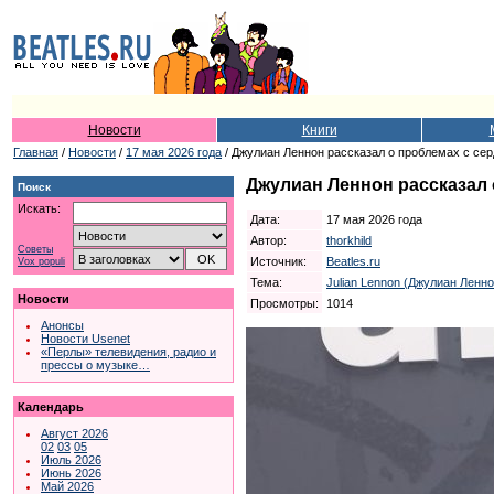
Новости
Книги
Главная
/
Новости
/
17 мая 2026 года
/ Джулиан Леннон рассказал о проблемах с се
Джулиан Леннон рассказал 
Поиск
Искать:
Дата:
17 мая 2026 года
Автор:
thorkhild
Советы
Источник:
Beatles.ru
Vox populi
Тема:
Julian Lennon (Джулиан Ленно
Новости
Просмотры:
1014
Анонсы
Новости Usenet
«Перлы» телевидения, радио и
прессы о музыке…
Календарь
Август 2026
02
03
05
Июль 2026
Июнь 2026
Май 2026