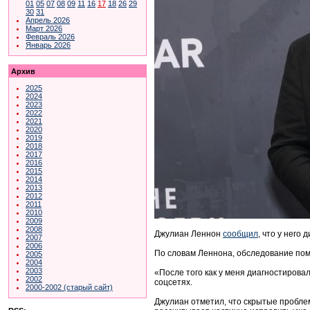
01
05
07
08
09
11
16
17
18
26
29
30
31
Апрель 2026
Март 2026
Февраль 2026
Январь 2026
Архив
2025
2024
2023
2022
2021
2020
2019
2018
2017
2016
2015
2014
2013
2012
2011
2010
2009
2008
Джулиан Леннон
сообщил
, что у него
2007
2006
По словам Леннона, обследование пом
2005
2004
2003
«После того как у меня диагностирова
2002
соцсетях.
2000-2002 (старый сайт)
Джулиан отметил, что скрытые проблем