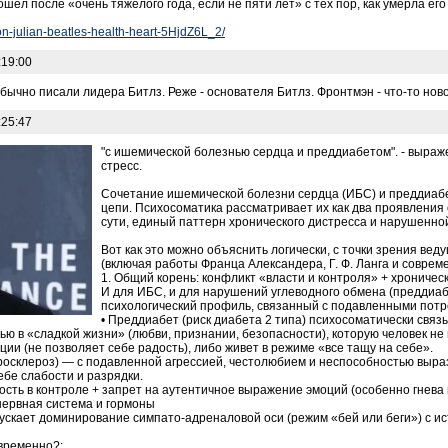
ошел после «очень тяжелого года, если не пяти лет» с тех пор, как умерла его
non-julian-beatles-health-heart-5HjdZ6L_2/
:19:00
бычно писали лидера Битлз. Реже - основателя Битлз. Фронтмэн - что-то ново
:25:47
"с ишемической болезнью сердца и преддиабетом". - выраж
стресс.
Сочетание ишемической болезни сердца (ИБС) и преддиабе
цепи. Психосоматика рассматривает их как два проявления 
сути, единый паттерн хронического дистресса и нарушенно
Вот как это можно объяснить логически, с точки зрения ве
(включая работы Франца Александера, Г. Ф. Ланга и совре
1. Общий корень: конфликт «власти и контроля» + хрониче
И для ИБС, и для нарушений углеводного обмена (преддиаб
психологический профиль, связанный с подавленными потр
• Преддиабет (риск диабета 2 типа) психосоматически связ
ю в «сладкой жизни» (любви, признании, безопасности), которую человек не
ии (не позволяет себе радость), либо живет в режиме «все тащу на себе».
росклероз) — с подавленной агрессией, честолюбием и неспособностью вырази
себе слабости и разрядки.
сть в контроле + запрет на аутентичное выражение эмоций (особенно гнева 
нервная система и гормоны
пускает доминирование симпато-адреналовой оси (режим «бей или беги») с 
временно?: