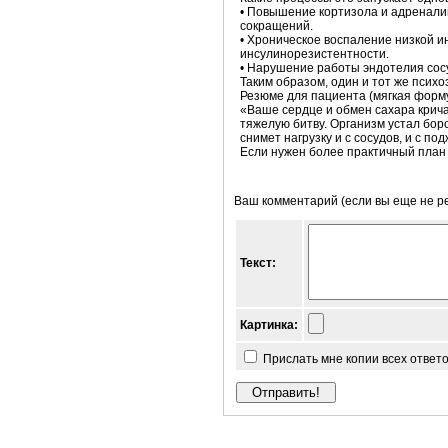
• Повышение кортизола и адреналин
сокращений.
• Хроническое воспаление низкой и
инсулинорезистентности.
• Нарушение работы эндотелия сос
Таким образом, один и тот же псих
Резюме для пациента (мягкая форм
«Ваше сердце и обмен сахара крича
тяжелую битву. Организм устал бор
снимет нагрузку и с сосудов, и с п
Если нужен более практичный план «
Ваш комментарий (если вы еще не р
Текст:
Картинка:
Прислать мне копии всех ответ