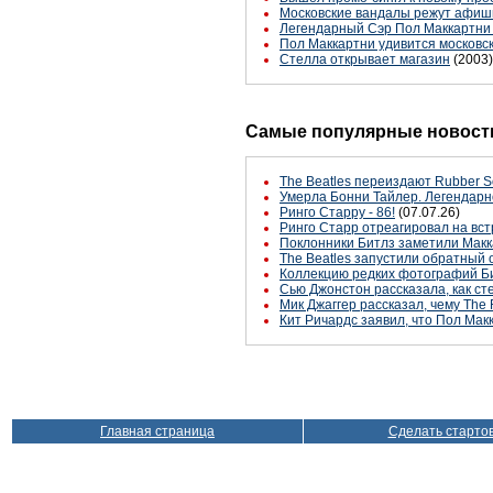
Московские вандалы режут афиш
Легендарный Сэр Пол Маккартни 
Пол Маккартни удивится московс
Стелла открывает магазин
(2003)
Самые популярные новости
The Beatles переиздают Rubber S
Умерла Бонни Тайлер. Легендарн
Ринго Старру - 86!
(07.07.26)
Ринго Старр отреагировал на вст
Поклонники Битлз заметили Макк
The Beatles запустили обратный 
Коллекцию редких фотографий Би
Сью Джонстон рассказала, как с
Мик Джаггер рассказал, чему The 
Кит Ричардс заявил, что Пол Макк
Главная страница
Сделать старто