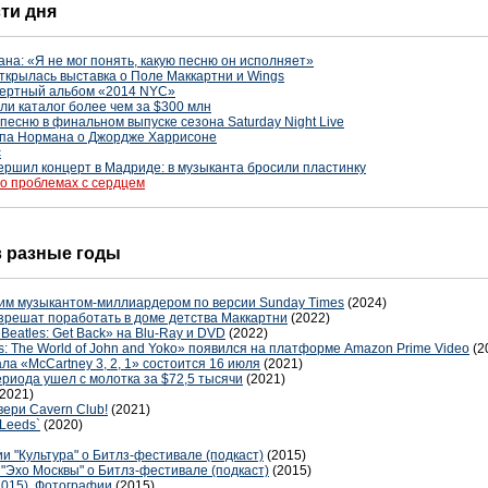
сти дня
на: «Я не мог понять, какую песню он исполняет»
открылась выставка о Поле Маккартни и Wings
нцертный альбом «2014 NYC»
али каталог более чем за $300 млн
песню в финальном выпуске сезона Saturday Night Live
ипа Нормана о Джордже Харрисоне
с
ершил концерт в Мадриде: в музыканта бросили пластинку
о проблемах с сердцем
 в разные годы
им музыкантом-миллиардером по версии Sunday Times
(2024)
решат поработать в доме детства Маккартни
(2022)
Beatles: Get Back» на Blu-Ray и DVD
(2022)
 The World of John and Yoko» появился на платформе Amazon Prime Video
(2
а «McCartney 3, 2, 1» состоится 16 июля
(2021)
риода ушел с молотка за $72,5 тысячи
(2021)
(2021)
вери Cavern Club!
(2021)
 Leeds`
(2020)
ии "Культура" о Битлз-фестивале (подкаст)
(2015)
"Эхо Москвы" о Битлз-фестивале (подкаст)
(2015)
2015). Фотографии
(2015)