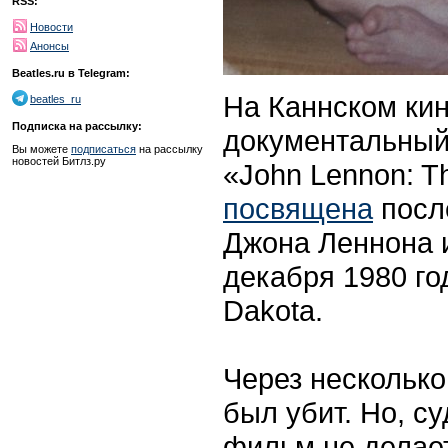
RSS:
Новости
Анонсы
Beatles.ru в Telegram:
На Каннском ки
beatles_ru
Подписка на рассылку:
документальный
Вы можете
подписаться
на рассылку
новостей Битлз.ру
«John Lennon: Th
посвящена
посл
Джона Леннона 
декабря 1980 го
Dakota.
Через несколько
был убит. Но, с
фильм не делае