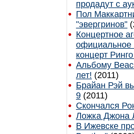
продадут с ау
Пол Маккартн
"эвергринов"
(
Концертное аг
официальное 
концерт Ринго
Альбому Beach
лет!
(2011)
Брайан Рэй вы
9
(2011)
Скончался Ро
Ложка Джона 
В Ижевске пр