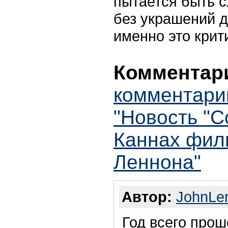
пытается быть 
без украшений д
именно это крит
Комментари
комментари
"Новость "С
Каннах фил
Леннона"
Автор:
JohnLe
Год всего прош