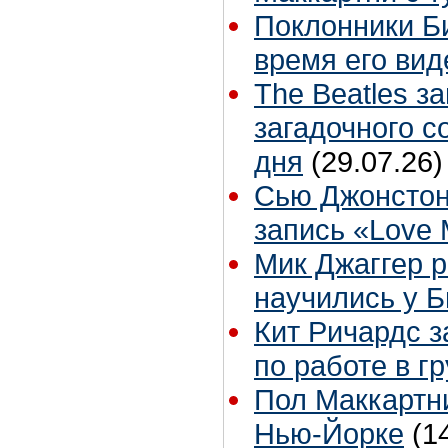
Поклонники Б
время его вид
The Beatles з
загадочного 
дня
(29.07.26)
Сью Джонстон
запись «Love
Мик Джаггер р
научились у Б
Кит Ричардс з
по работе в г
Пол Маккартни
Нью-Йорке
(1