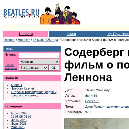
Новости
Книги
Мр.Поустма
Главная
/
Новости
/
16 мая 2026 года
/ Содерберг показал в Каннах фильм о послед
Содерберг 
Поиск
Искать:
фильм о п
Советы
Vox populi
Леннона
Новости
Анонсы
Новости Usenet
Дата:
16 мая 2026 года
«Перлы» телевидения, радио и
прессы о музыке…
Автор:
thorkhild
Источник:
Beatles.ru
Календарь
Тема:
Джон Леннон - документальн
Просмотры:
970
Август 2026
02
03
05
06
07
Июль 2026
Июнь 2026
Май 2026