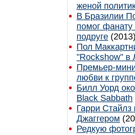
женой полити
В Бразилии П
помог фанату
подруге
(2013
Пол Маккартн
"Rockshow" в 
Премьер-мини
любви к групп
Билл Уорд око
Black Sabbath
Гарри Стайлз
Джаггером
(20
Редкую фотог