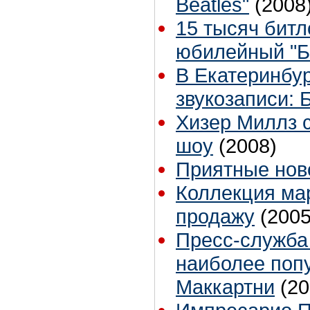
Beatles"
(2008
15 тысяч битл
юбилейный "Б
В Екатеринбур
звукозаписи: 
Хизер Миллз с
шоу
(2008)
Приятные нов
Коллекция ма
продажу
(2005
Пресс-служба
наиболее поп
Маккартни
(20