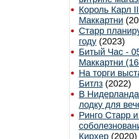
Король Карл I
Маккартни
(20
Старр планиру
году
(2023)
Битый Час - 0
Маккартни (16
На торги выс
Битлз
(2022)
В Нидерланда
лодку для веч
Ринго Старр и
соболезновани
Кирхер
(2020)