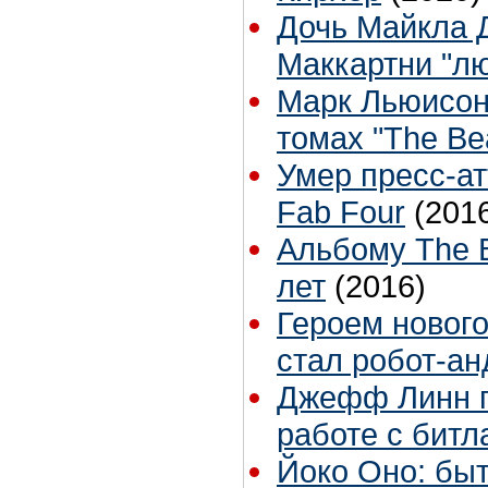
Дочь Майкла 
Маккартни "л
Марк Льюисон 
томах "The Bea
Умер пресс-а
Fab Four
(201
Альбому The B
лет
(2016)
Героем нового
стал робот-а
Джефф Линн п
работе с битл
Йоко Оно: быт