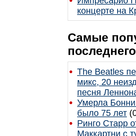
Импресарио П
концерте на 
Самые поп
последнего
The Beatles п
микс, 20 неиз
песня Леннон
Умерла Бонни
было 75 лет
(
Ринго Старр о
Маккартни с т