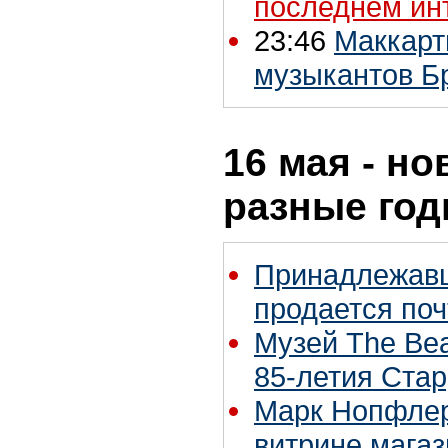
последнем ин
23:46
Маккарт
музыкантов Б
16 мая - но
разные го
Принадлежавш
продается поч
Музей The Bea
85-летия Ста
Марк Нопфлер 
витрине магаз