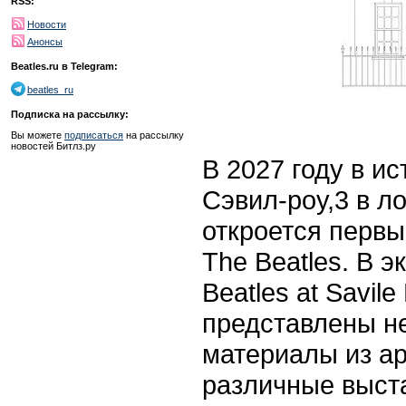
RSS:
Новости
Анонсы
Beatles.ru в Telegram:
beatles_ru
Подписка на рассылку:
Вы можете
подписаться
на рассылку
новостей Битлз.ру
В 2027 году в и
Сэвил-роу,3 в 
откроется перв
The Beatles. В 
Beatles at Savil
представлены н
материалы из ар
различные выста