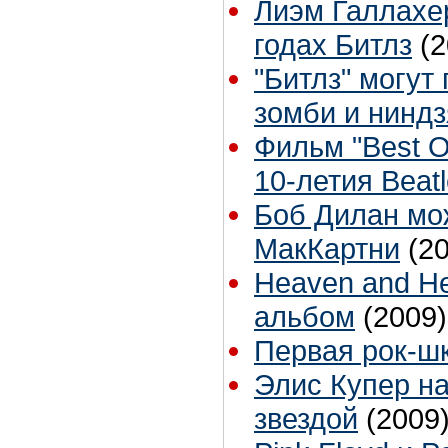
Лиэм Галлахе
годах Битлз
(2
"Битлз" могут
зомби и ниндз
Фильм "Best O
10-летия Beatl
Боб Дилан мож
МакКартни
(2
Heaven and He
альбом
(2009)
Первая рок-ш
Элис Купер н
звездой
(2009