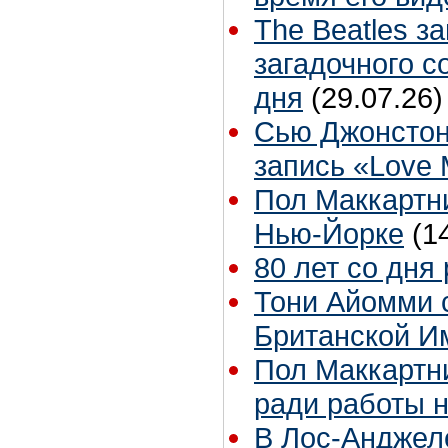
The Beatles з
загадочного 
дня
(29.07.26)
Сью Джонстон
запись «Love
Пол Маккартни
Нью-Йорке
(1
80 лет со дня
Тони Айомми 
Британской И
Пол Маккартни
ради работы н
В Лос-Анджел