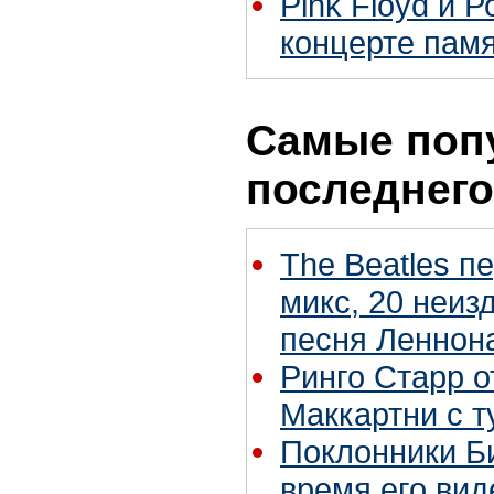
Pink Floyd и 
концерте пам
Самые поп
последнего
The Beatles п
микс, 20 неиз
песня Леннон
Ринго Старр о
Маккартни с т
Поклонники Б
время его вид