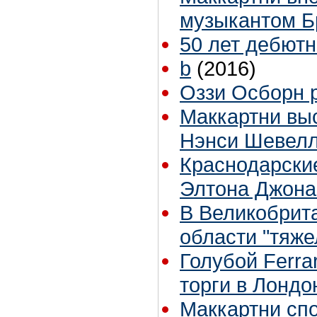
музыкантом Б
50 лет дебютн
b
(2016)
Оззи Осборн 
Маккартни выс
Нэнси Шевел
Краснодарские
Элтона Джона 
В Великобрит
области "тяже
Голубой Ferra
торги в Лондо
Маккартни спо