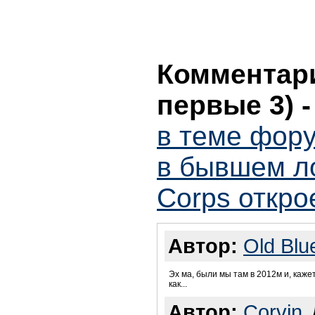
Комментари
первые 3)
в теме фору
в бывшем л
Corps откро
Автор:
Old Bl
Эх ма, были мы там в 2012м и, кажет
как...
Автор:
Corvin