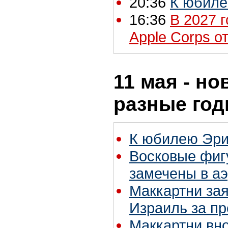
20:36
К юбиле
16:36
В 2027 
Apple Corps о
11 мая - но
разные го
К юбилею Эри
Восковые фиг
замечены в а
Маккартни зая
Израиль за п
Маккартни вн