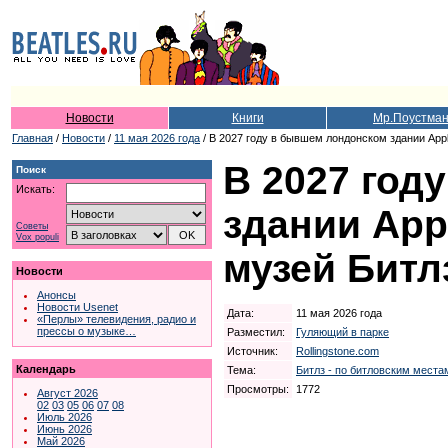
Новости
Книги
Мр.Поустма
Главная
/
Новости
/
11 мая 2026 года
/ В 2027 году в бывшем лондонском здании App
В 2027 год
Поиск
Искать:
здании App
Советы
Vox populi
музей Битл
Новости
Анонсы
Новости Usenet
Дата:
11 мая 2026 года
«Перлы» телевидения, радио и
прессы о музыке…
Разместил:
Гуляющий в парке
Источник:
Rollingstone.com
Календарь
Тема:
Битлз - по битловским местам
Просмотры:
1772
Август 2026
02
03
05
06
07
08
Июль 2026
Июнь 2026
Май 2026