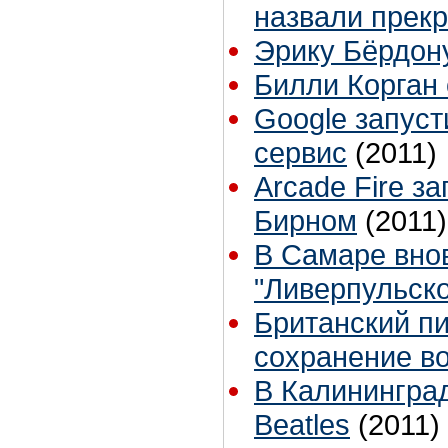
назвали прек
Эрику Бёрдон
Билли Корган
Google запус
сервис
(2011)
Arcade Fire з
Бирном
(2011)
В Самаре внов
"Ливерпульско
Британский п
сохранение во
В Калининград
Beatles
(2011)