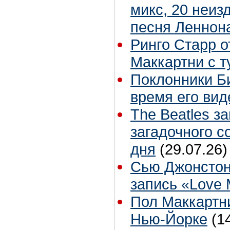
микс, 20 неиз
песня Леннон
Ринго Старр о
Маккартни с т
Поклонники Б
время его вид
The Beatles з
загадочного 
дня
(29.07.26)
Сью Джонстон
запись «Love
Пол Маккартни
Нью-Йорке
(1