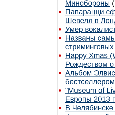
Минобороны
Папарацци сф
Шевелл в Лон
Умер вокалист
Названы самы
стриминговых
Happy Xmas (W
Рождеством от
Альбом Элвис
бестселлером
"Museum of Li
Европы 2013 
В Челябинске