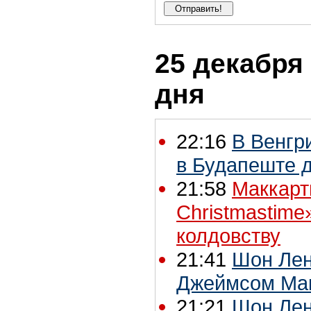
25 декабря 
дня
22:16
В Венгр
в Будапеште д
21:58
Маккарт
Christmastime
колдовству
21:41
Шон Лен
Джеймсом Мак
21:21
Шон Лен