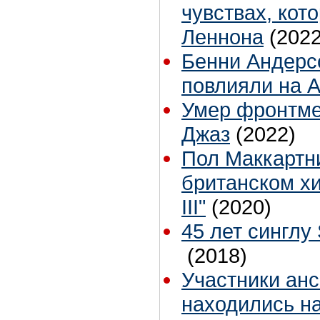
чувствах, кот
Леннона
(2022
Бенни Андерсс
повлияли на 
Умер фронтмен
Джаз
(2022)
Пол Маккартни
британском хи
III"
(2020)
45 лет синглу 
(2018)
Участники ан
находились н