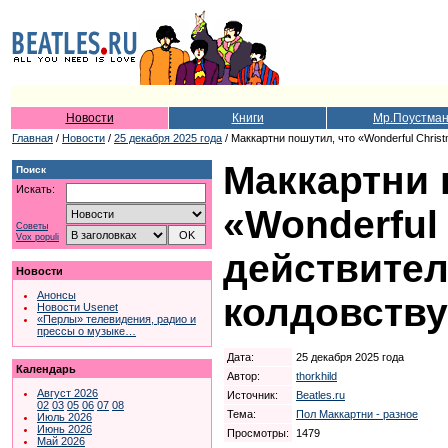
Новости
Книги
Мр.Поустма
Главная
/
Новости
/
25 декабря 2025 года
/ Маккартни пошутил, что «Wonderful Chris
Маккартни 
Поиск
Искать:
«Wonderful
Советы
Vox populi
действител
Новости
Анонсы
колдовству
Новости Usenet
«Перлы» телевидения, радио и
прессы о музыке…
Дата:
25 декабря 2025 года
Календарь
Автор:
thorkhild
Август 2026
Источник:
Beatles.ru
02
03
05
06
07
08
Тема:
Пол Маккартни - разное
Июль 2026
Июнь 2026
Просмотры:
1479
Май 2026