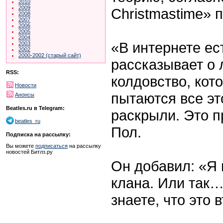
2010
2009
Christmastime» п
2008
2007
2006
2005
2004
«В интернете ест
2003
2002
2000-2002 (старый сайт)
рассказывает о 
RSS:
колдовство, кот
Новости
пытаются все эт
Анонсы
Beatles.ru в Telegram:
раскрыли. Это п
beatles_ru
Пол.
Подписка на рассылку:
Вы можете
подписаться
на рассылку
новостей Битлз.ру
Он добавил: «Я 
клана. Или так…
знаете, что это 