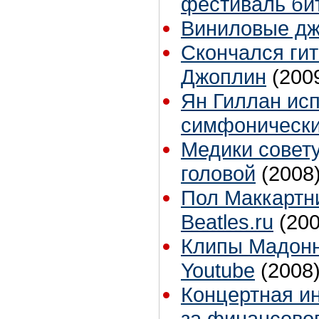
фестиваль би
Виниловые дж
Скончался ги
Джоплин
(200
Ян Гиллан исп
симфонически
Медики совет
головой
(2008
Пол Маккартн
Beatles.ru
(200
Клипы Мадонны
Youtube
(2008
Концертная ин
за финансовог