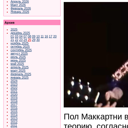
Апрель 2026
Март 2026
Февраль 2026
Январь 2026
Архив
2025
декабрь 2025
01
03
04
07
08
09
10
11
16
17
20
21
22
23
24
25
29
30
ноябрь 2025
октябрь 2025
сентябрь 2025
август 2025
июль 2025
июнь 2025
май 2025
апрель 2025
март 2025
февраль 2025
январь 2025
2024
2023
2022
2021
2020
2019
2018
2017
2016
2015
Пол Маккартни 
2014
2013
2012
теорию, согласн
2011