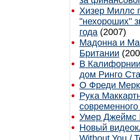
Хизер Миллс 
"нехороших" 
года
(2007)
Мадонна и Ма
Британии
(200
В Калифорнии
дом Ринго Ст
О Фреди Мерк
Рука Маккартн
современного
Умер Джеймс 
Новый видеокл
Without You /