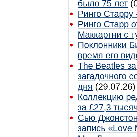
было 75 лет
(
Ринго Старру -
Ринго Старр о
Маккартни с т
Поклонники Б
время его вид
The Beatles з
загадочного 
дня
(29.07.26)
Коллекцию ре
за £27,3 тыся
Сью Джонстон
запись «Love