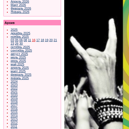
Апрель 2026
Март 2026
Февраль 2026
Январь 2026
Архив
2025
декабрь 2025
ноябрь 2025
03
05
06
08
11
16
17
18
19
20
21
23
26
30
октябрь 2025
сентябрь 2025
август 2025
июль 2025
июнь 2025
май 2025
апрель 2025
март 2025
февраль 2025
январь 2025
2024
2023
2022
2021
2020
2019
2018
2017
2016
2015
2014
2013
2012
2011