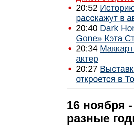
20:52
Историю 
расскажут в а
20:40
Dark Hor
Gone» Кэта С
20:34
Маккарт
актер
20:27
Выставк
откроется в Т
16 ноября -
разные го