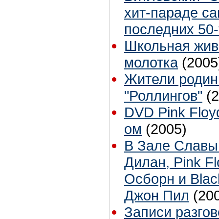
хит-параде с
последних 50-
Школьная жив
молотка
(2005
Жители родин
"Роллингов"
(
DVD Pink Floy
ом
(2005)
В Зале Славы
Дилан, Pink Fl
Осборн и Blac
Джон Пил
(20
Записи разго