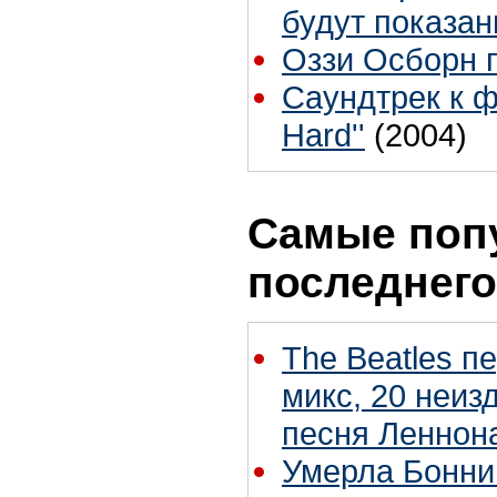
будут показан
Оззи Осборн 
Cаундтрек к фил
Hard''
(2004)
Самые поп
последнего
The Beatles п
микс, 20 неиз
песня Леннон
Умерла Бонни