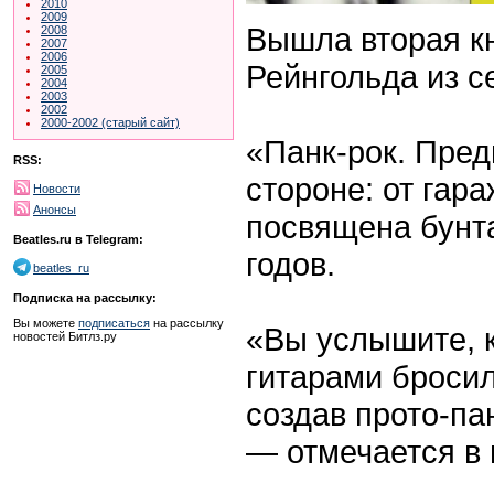
2010
2009
Вышла вторая к
2008
2007
2006
Рейнгольда из с
2005
2004
2003
2002
2000-2002 (старый сайт)
«Панк-рок. Пред
RSS:
стороне: от гар
Новости
Анонсы
посвящена бунт
Beatles.ru в Telegram:
годов.
beatles_ru
Подписка на рассылку:
Вы можете
подписаться
на рассылку
«Вы услышите, 
новостей Битлз.ру
гитарами броси
создав прото-па
— отмечается в 