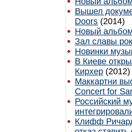
Новый альбом
Вышел докуме
Doors
(2014)
Новый альбо
Зал славы рок
Новинки музык
В Киеве откр
Кирхер
(2012)
Маккартни выс
Concert for San
Российский м
интегрировал
Клифф Ричард
отказ ставить