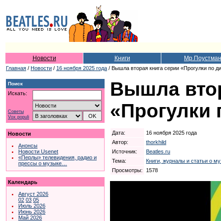
Новости
Книги
Мр.Поустма
Главная
/
Новости
/
16 ноября 2025 года
/ Вышла вторая книга серии «Прогулки по д
Вышла втор
Поиск
Искать:
«Прогулки 
Советы
Vox populi
Дата:
16 ноября 2025 года
Новости
Автор:
thorkhild
Анонсы
Источник:
Beatles.ru
Новости Usenet
«Перлы» телевидения, радио и
Тема:
Книги, журналы и статьи о м
прессы о музыке…
Просмотры:
1578
Календарь
Август 2026
02
03
05
Июль 2026
Июнь 2026
Май 2026