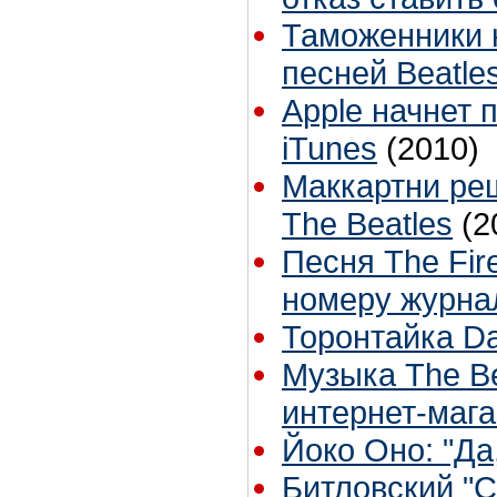
Таможенники н
песней Beatle
Apple начнет 
iTunes
(2010)
Маккартни ре
The Beatles
(2
Песня The Fir
номеру журнал
Торонтайка Dai
Музыка The Be
интернет-мага
Йоко Оно: "Да
Битловский "С