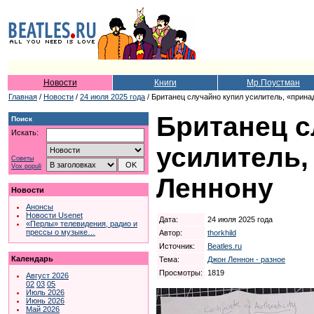
Новости
Книги
Мр.Поустман
Главная
/
Новости
/
24 июля 2025 года
/ Британец случайно купил усилитель, «прин
Британец с
Поиск
Искать:
усилитель
Советы
Vox populi
Леннону
Новости
Анонсы
Новости Usenet
Дата:
24 июля 2025 года
«Перлы» телевидения, радио и
прессы о музыке…
Автор:
thorkhild
Источник:
Beatles.ru
Календарь
Тема:
Джон Леннон - разное
Просмотры:
1819
Август 2026
02
03
05
Июль 2026
Июнь 2026
Май 2026