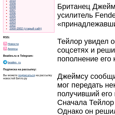
2010
Британец Джейм
2009
2008
2007
усилитель Fende
2006
2005
2004
«принадлежавши
2003
2002
2000-2002 (старый сайт)
RSS:
Тейлор увидел о
Новости
соцсетях и реши
Анонсы
Beatles.ru в Telegram:
пополнение его 
beatles_ru
Подписка на рассылку:
Джеймсу сообщи
Вы можете
подписаться
на рассылку
новостей Битлз.ру
мог передать не
получивший его 
Сначала Тейлор 
Однако он решил