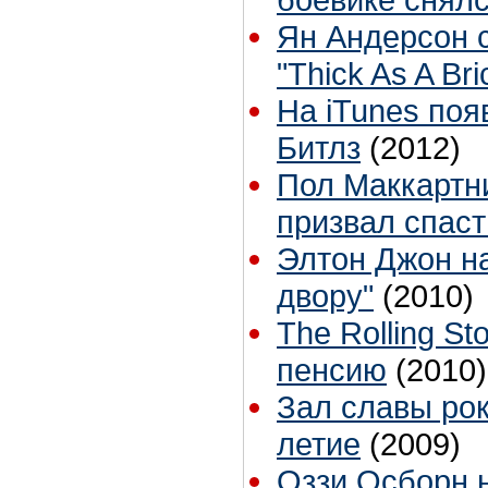
Ян Андерсон 
"Thick As A Bri
На iTunes поя
Битлз
(2012)
Пол Маккартн
призвал спаст
Элтон Джон н
двору"
(2010)
The Rolling S
пенсию
(2010)
Зал славы рок
летие
(2009)
Оззи Осборн 