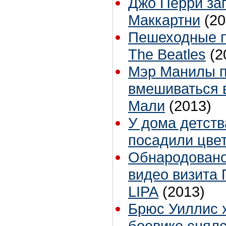
Джо Перри за
Маккартни
(20
Пешеходные п
The Beatles
(2
Мэр Манилы п
вмешиваться 
Мали
(2013)
У дома детст
посадили цве
Обнародовано
видео визита 
LIPA
(2013)
Брюс Уиллис х
боевике снял