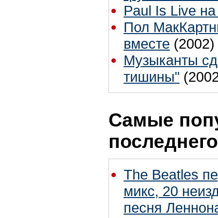
Paul Is Live н
Пол МакКартн
вместе
(2002)
Музыканты сд
тишины"
(2002
Самые поп
последнего
The Beatles п
микс, 20 неиз
песня Леннон