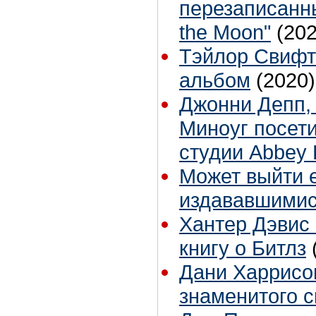
перезаписанны
the Moon"
(202
Тэйлор Свифт
альбом
(2020)
Джонни Депп,
Миноуг посети
студии Abbey
Может выйти 
издававшимис
Хантер Дэвис
книгу о Битлз
Дани Харрисо
знаменитого с