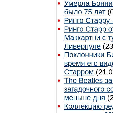
Умерла Бонни
было 75 лет
(
Ринго Старру -
Ринго Старр о
Маккартни с т
Ливерпуле
(23
Поклонники Б
время его вид
Старром
(21.0
The Beatles з
загадочного с
меньше дня
(
Коллекцию ре