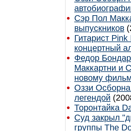
автобиограф
Сэр Пол Макк
выпускников
(
Гитарист Pink
концертный а
Федор Бондар
Маккартни и С
новому филь
Оззи Осборна
легендой
(200
Торонтайка Dai
Суд закрыл "
группы The D