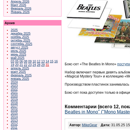
Апрель 2026
Март 2026
Февраль 2026
Январь 2026
Архив
2025
декабрь 2025
ноябрь 2025
октябрь 2025
сентябрь 2025
август 2025
июль 2025
июнь 2025
май 2025
03
05
06
08
09
10
12
13
14
15
16
Бокс-сет «The Beatles In Mono»
поступ
19
20
21
22
23
24
28
29
31
апрель 2025
март 2025
Набор включает первые девять альбомо
февраль 2025
«Magical Mystery Tour» и коллекцию «M
январь 2025
2024
Производством пластинок занималась 
2023
2022
Бокс-сет пока доступен только в офиц
2021
2020
2019
2018
Комментарии (всего 12, по
2017
2016
Beatles in Mono" ("Mono Master
2015
2014
2013
2012
Автор:
MikeGear
Дата:
31.05.25 15
2011