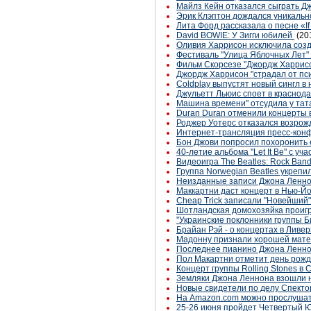
Майлз Кейн отказался сыграть Д
Эрик Клэптон дождался уникально
Лита Форд рассказала о песне «If 
David BOWIE: У Зигги юбилей
(20
Оливия Харрисон исключила соз
Фестиваль "Улица Яблочных Лет"
Фильм Скорсезе "Джордж Харрисо
Джордж Харрисон "страдал от пси
Coldplay выпустят новый сингл в
Джульетт Льюис споет в краснод
Машина времени" отсудила у тат
Duran Duran отменили концерты 
Роджер Уотерс отказался возрожд
Интернет-трансляция пресс-кон
Бон Джови попросил похоронить е
40-летие альбома "Let It Be" с уча
Видеоигра The Beatles: Rock Ba
Группа Norwegian Beatles укрепи
Неизданные записи Джона Леннон
Маккартни даст концерт в Нью-Йо
Cheap Trick записали "Новейший
Шотландская домохозяйка проигр
"Украинские поклонники группы Би
Брайан Рэй - о концертах в Ливе
Мадонну признали хорошей мат
Последнее пианино Джона Ленно
Пол Макартни отметит день рожд
Концерт группы Rolling Stones в
Земляки Джона Леннона взошли 
Новые свидетели по делу Спекто
На Amazon.com можно прослушать 
25-26 июня пройдет Четвертый Ю