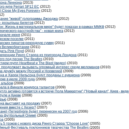
жона Леннона
(2013)
го купе Ferrari SP12 EC
(2012)
I Close My Eyes Forever»
(2012)
12)
дание "живой" голограммы Джорджа
(2012)
 - розыгрыш билетов
(2012)
н: Жизнь в материальном мире" будет показан в рамках ММКФ
(2012)
хического расстройства" - новая книга
(2012)
 начале июня
(2011)
арском поселке
(2011)
арских пиратов рекордную сумму
(2011)
в Великобритании
(2011)
ать Pink Floyd
(2011)
ференции Ринго Старра из пригорода Лондона
(2011)
го под песню The Beatles
(2010)
стием групп Heartbeat и The Blast (видео)
(2010)
nd продолжает вызывать огромный интерес среди меломанов
(2010)
ла дружбу между Россией и Норвегией
(2009)
а и Харри Нильсона будут проданы с аукциона
(2009)
рке в июле 2009 года
(2009)
" альбом
(2009)
ала в финале конкурса талантов
(2009)
тлз активно готовятся к встрече Пола Маккартни" ("Новый канал", Киев - вид
рпуле и Киеве
(2008)
ерью
(2008)
на выставят на продажу
(2007)
ения вместе с Хезер?
(2007)
 Санкт-Петербурге будет перенесен на 2007 год
(2006)
на футбольный Олимп
(2005)
ра
(2005)
5 трэков с нового диска Ринго Старра "Choose Love"
(2005)
жный Фестиваль поклонников творчества The Beatles
(2005)