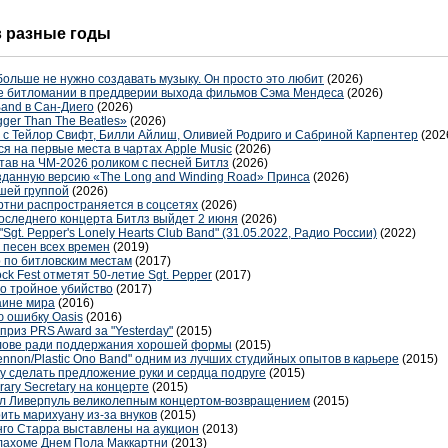
 в разные годы
больше не нужно создавать музыку. Он просто это любит
(2026)
не битломании в преддверии выхода фильмов Сэма Мендеса
(2026)
Band в Сан-Диего
(2026)
ger Than The Beatles»
(2026)
е с Тейлор Свифт, Билли Айлиш, Оливией Родриго и Сабриной Карпентер
(202
я на первые места в чартах Apple Music
(2026)
тав на ЧМ-2026 роликом с песней Битлз
(2026)
зданную версию «The Long and Winding Road» Принса
(2026)
шей группой
(2026)
ртни распространяется в соцсетях
(2026)
оследнего концерта Битлз выйдет 2 июня
(2026)
"Sgt. Pepper's Lonely Hearts Club Band" (31.05.2022, Радио России)
(2022)
 песен всех времен
(2019)
р по битловским местам
(2017)
k Fest отметят 50-летие Sgt. Pepper
(2017)
о тройное убийство
(2017)
аине мира
(2016)
 ошибку Oasis
(2016)
риз PRS Award за "Yesterday"
(2015)
олове ради поддержания хорошей формы
(2015)
ennon/Plastic Ono Band" одним из лучших студийных опытов в карьере
(2015)
у сделать предложение руки и сердца подруге
(2015)
ary Secretary на концерте
(2015)
зил Ливерпуль великолепным концертом-возвращением
(2015)
рить марихуану из-за внуков
(2015)
нго Старра выставлены на аукцион
(2013)
клахоме Днем Пола Маккартни
(2013)