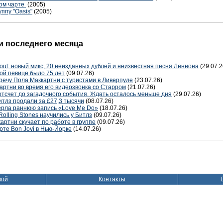
ком чарте
(2005)
уппу "Oasis"
(2005)
 последнего месяца
oul: новый микс, 20 неизданных дублей и неизвестная песня Леннона
(29.07.2
ой певице было 75 лет
(09.07.26)
речу Пола Маккартни с туристами в Ливерпуле
(23.07.26)
артни во время его видеозвонка со Старром
(21.07.26)
отсчет до загадочного события. Ждать осталось меньше дня
(29.07.26)
тлз продали за £27,3 тысячи
(08.07.26)
терла раннюю запись «Love Me Do»
(18.07.26)
Rolling Stones научились у Битлз
(09.07.26)
артни скучает по работе в группе
(09.07.26)
рте Bon Jovi в Нью-Йорке
(14.07.26)
вой
Контакты