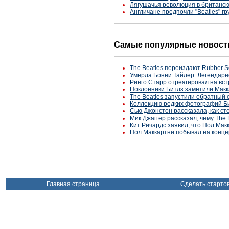
Лягушачья революция в британс
Англичане предпочли "Beatles" гр
Самые популярные новости
The Beatles переиздают Rubber S
Умерла Бонни Тайлер. Легендарн
Ринго Старр отреагировал на вст
Поклонники Битлз заметили Макк
The Beatles запустили обратный 
Коллекцию редких фотографий Би
Сью Джонстон рассказала, как с
Мик Джаггер рассказал, чему The 
Кит Ричардс заявил, что Пол Макк
Пол Маккартни побывал на конце
Главная страница
Сделать старто