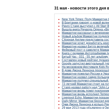
31 мая - новости этого дня
New York Times: Полу Маккартни 
В Британии говорят о новой вол
Ринго Старр выступил с All Starr 
Вышла книга Ричарда Огдена «Big
Маккартни рассказал о вечеринк
Новый альбом Маккартни поднялс
Сборная Англии представила сос
Маккартни хочет доработать неи
Маккартни назвал Битлз величай
Фейковый пост о самолете Макка
Книга с редкими фотографиями п
Битый Час - 031 - 55 лет альбому 
Составлен новый рейтинг лучших
Google запустил виртуальный ту
На московском фестивале Kids Roc
В доме Джона Леннона произошл
Маккартни пожелал России и Укр
Маккартни назвал самую большую
Маккартни получил специальный п
72-летний Маккартни стоит на г
Старр назвал работу над "John L
Маккартни вновь помог поклонник
Маккартни вновь исполнил Tempor
Liverpool Echo: Маккартни пора
Daily Mirror: Маккартни бросил ку
Очки Джона Леннона и кольцо Ри
29 мая 2013 года объявлено в О