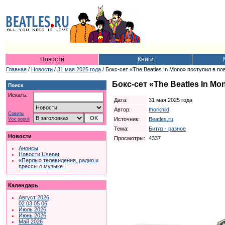
Новости
Книги
Главная
/
Новости
/
31 мая 2025 года
/ Бокс-сет «The Beatles In Mono» поступил в п
Бокс-сет «The Beatles In M
Поиск
Искать:
Дата:
31 мая 2025 года
Автор:
thorkhild
Советы
Источник:
Beatles.ru
Vox populi
Тема:
Битлз - разное
Новости
Просмотры:
4337
Анонсы
Новости Usenet
«Перлы» телевидения, радио и
прессы о музыке…
Календарь
Август 2026
02
03
05
06
Июль 2026
Июнь 2026
Май 2026