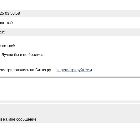
25 03:50:58
вот всё.
:35
 вот всё.
 Лучше бы и не брались..
егистрировались на Битлз.ру —
зарегистрируйтесь
):
ов на мое сообщение