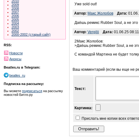
2010
Уже sold out!
2009
2008
2007
Автор:
Макс Жолобов
Дата:
01.06.
2006
2005
Даёшь ремикс Rubber Soul, а не это 
2004
2003
2002
Автор:
Vergilii
Дата:
01.06.25 08:11
2000-2002 (старый сайт)
2Макс Жолобов:
RSS:
>Даёшь ремикс Rubber Soul, а не это
Новости
С командой Мартина не будет толку.
Анонсы
Beatles.ru в Telegram:
Ваш комментарий (если вы еще не р
beatles_ru
Подписка на рассылку:
Текст:
Вы можете
подписаться
на рассылку
новостей Битлз.ру
Картинка:
Прислать мне копии всех ответ