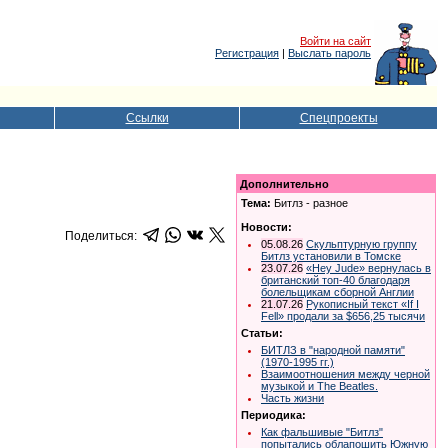
Войти на сайт
Регистрация
|
Выслать пароль
Ссылки
Спецпроекты
Дополнительно
Тема:
Битлз - разное
Новости:
Поделиться:
05.08.26
Скульптурную группу
Битлз установили в Томске
23.07.26
«Hey Jude» вернулась в
британский топ-40 благодаря
болельщикам сборной Англии
21.07.26
Рукописный текст «If I
Fell» продали за $656,25 тысячи
Статьи:
БИТЛЗ в "народной памяти"
(1970-1995 гг.)
Взаимоотношения между черной
музыкой и The Beatles.
Часть жизни
Периодика:
Как фальшивые "Битлз"
попытались облапошить Южную