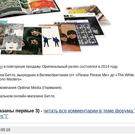
ил
в повторную продажу. Оригинальный релиз состоялся в 2014 году.
в Битлз, вышедших в Великобритании (от «Please Please Me» до «The White 
ono Masters».
компания Optimal Media (Германия).
иальном онлайн-магазине Битлз.
казаны первые 3)
-
читать все комментарии в теме форума 
s")"
:05:10