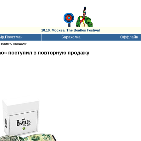
10.10. Москва. The Beatles Festival
Мр.Поустман
Барахолка
Оффлайн
овторную продажу
ono» поступил в повторную продажу