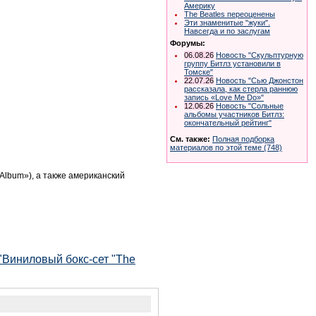
Америку
The Beatles переоценены
Эти знаменитые "жуки".
Навсегда и по заслугам
Форумы:
06.08.26
Новость "Скульптурную
группу Битлз установили в
Томске"
22.07.26
Новость "Сью Джонстон
рассказала, как стерла раннюю
запись «Love Me Do»"
12.06.26
Новость "Сольные
альбомы участников Битлз:
окончательный рейтинг"
См. также:
Полная подборка
материалов по этой теме (748)
Album»), а также американский
"Виниловый бокс-сет "The