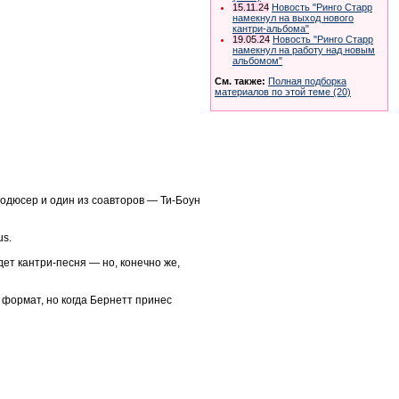
15.11.24
Новость "Ринго Старр
намекнул на выход нового
кантри-альбома"
19.05.24
Новость "Ринго Старр
намекнул на работу над новым
альбомом"
См. также:
Полная подборка
материалов по этой теме (20)
Продюсер и один из соавторов — Ти-Боун
us.
дет кантри-песня — но, конечно же,
й формат, но когда Бернетт принес