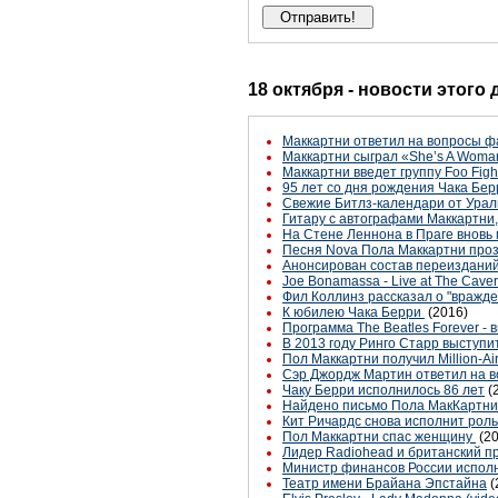
18 октября - новости этого
Маккартни ответил на вопросы ф
Маккартни сыграл «She’s A Woma
Маккартни введет группу Foo Figh
95 лет со дня рождения Чака Бер
Свежие Битлз-календари от Урал
Гитару с автографами Маккартни
На Стене Леннона в Праге вновь
Песня Nova Пола Маккартни проз
Анонсирован состав переизданий «
Joe Bonamassa - Live at The Cave
Фил Коллинз рассказал о "вражде
К юбилею Чака Берри
(2016)
Программа The Beatles Forever - в
В 2013 году Ринго Старр выступи
Пол Маккартни получил Million-Air
Сэр Джордж Мартин ответил на в
Чаку Берри исполнилось 86 лет
(
Найдено письмо Пола МакКартни 
Кит Ричардс снова исполнит рол
Пол Маккартни спас женщину
(2
Лидер Radiohead и британский 
Министр финансов России исполни
Театр имени Брайана Эпстайна
(