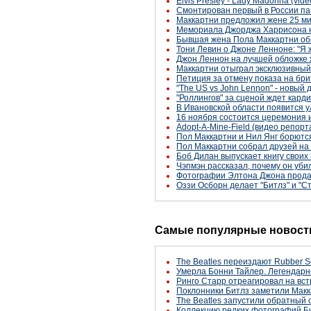
Elvis Presley - Lady Madonna (vide
Смонтирован первый в России па
Маккартни предложил жене 25 ми
Мемориала Джорджа Харрисона 
Бывшая жена Пола Маккартни обв
Тони Левин о Джоне Ленноне: "Я 
Джон Леннон на лучшей обложке 
Маккартни отыграл эксклюзивный
Петиция за отмену показа на бр
"The US vs John Lennon" - новый
"Роллингов" за сценой ждет кар
В Ивановской области появится 
16 ноября состоится церемония и
Adopt-A-Mine-Field (видео репорт
Пол Маккартни и Нил Янг борютс
Пол Маккартни собрал друзей на
Боб Дилан выпускает книгу своих
Чэпмэн рассказал, почему он уб
Фотографии Элтона Джона продан
Оззи Осборн делает "Битлз" и "С
Самые популярные новости
The Beatles переиздают Rubber S
Умерла Бонни Тайлер. Легендарн
Ринго Старр отреагировал на вст
Поклонники Битлз заметили Макк
The Beatles запустили обратный 
Коллекцию редких фотографий Би