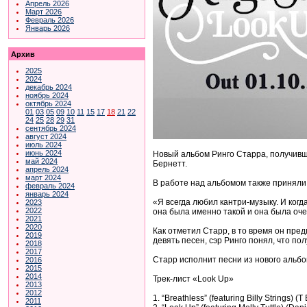
Апрель 2026
Март 2026
Февраль 2026
Январь 2026
Архив
2025
2024
декабрь 2024
ноябрь 2024
октябрь 2024
01
03
05
09
10
11
15
17
18
21
22
24
25
28
29
31
сентябрь 2024
август 2024
июль 2024
июнь 2024
Новый альбом Ринго Старра, получив
май 2024
Бернетт.
апрель 2024
март 2024
В работе над альбомом также приняли у
февраль 2024
январь 2024
«Я всегда любил кантри-музыку. И когд
2023
2022
она была именно такой и она была оче
2021
2020
Как отметил Старр, в то время он пред
2019
девять песен, сэр Ринго понял, что по
2018
2017
Старр исполнит песни из нового альбо
2016
2015
2014
Трек-лист «Look Up»
2013
2012
1. “Breathless” (featuring Billy Strings) (
2011