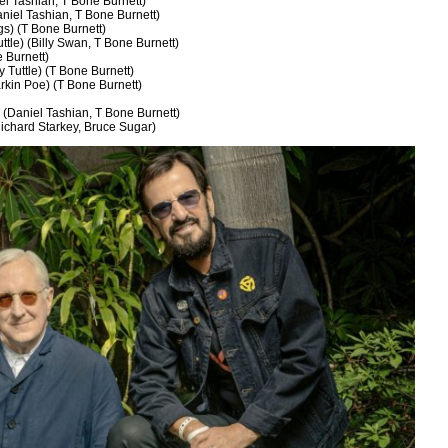
iel Tashian, T Bone Burnett)
niel Tashian, T Bone Burnett)
ngs) (T Bone Burnett)
Tuttle) (Billy Swan, T Bone Burnett)
 Burnett)
y Tuttle) (T Bone Burnett)
Larkin Poe) (T Bone Burnett)
e) (Daniel Tashian, T Bone Burnett)
(Richard Starkey, Bruce Sugar)