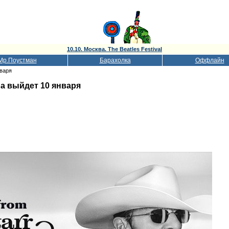
10.10. Москва. The Beatles Festival
Мр.Поустман
Барахолка
Оффлайн
нваря
а выйдет 10 января