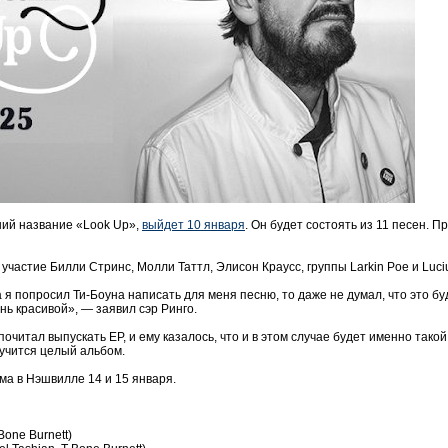
ший название «Look Up»,
выйдет 10 января
. Он будет состоять из 11 песен. 
частие Билли Стринс, Молли Таттл, Элисон Краусс, группы Larkin Poe и Luci
а я попросил Ти-Боуна написать для меня песню, то даже не думал, что это бу
нь красивой», — заявил сэр Ринго.
почитал выпускать EP, и ему казалось, что и в этом случае будет именно тако
лучится целый альбом.
ма в Нэшвилле 14 и 15 января.
T Bone Burnett)