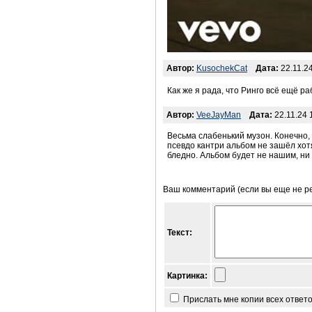
Автор:
KusochekCat
Дата:
22.11.24
Как же я рада, что Ринго всё ещё ра
Автор:
VeeJayMan
Дата:
22.11.24 
Весьма слабенький музон. Конечно,
псевдо кантри альбом не зашёл хот
бледно. Альбом будет не нашим, ни
Ваш комментарий (если вы еще не р
Текст:
Картинка:
Прислать мне копии всех ответ