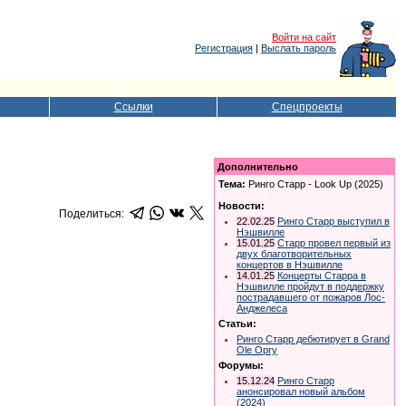
Войти на сайт
Регистрация
|
Выслать пароль
Ссылки
Спецпроекты
Дополнительно
Тема:
Ринго Старр - Look Up (2025)
Новости:
Поделиться:
22.02.25
Ринго Старр выступил в
Нэшвилле
15.01.25
Старр провел первый из
двух благотворительных
концертов в Нэшвилле
14.01.25
Концерты Старра в
Нэшвилле пройдут в поддержку
пострадавшего от пожаров Лос-
Анджелеса
Статьи:
Ринго Старр дебютирует в Grand
Ole Opry
Форумы:
15.12.24
Ринго Старр
анонсировал новый альбом
(2024)