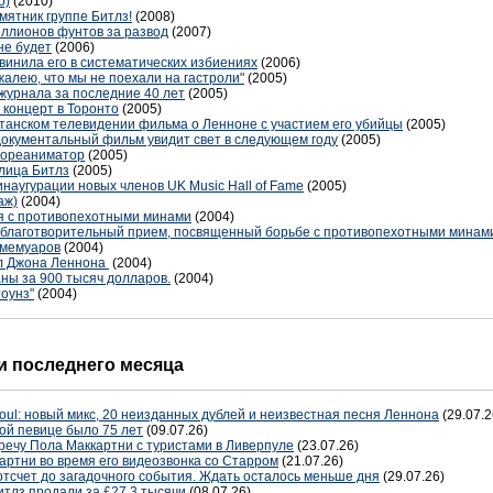
o)
(2010)
мятник группе Битлз!
(2008)
ллионов фунтов за развод
(2007)
не будет
(2006)
инила его в систематических избиениях
(2006)
жалею, что мы не поехали на гастроли"
(2005)
журнала за последние 40 лет
(2005)
 концерт в Торонто
(2005)
итанском телевидении фильма о Ленноне с участием его убийцы
(2005)
 документальный фильм увидит свет в следующем году
(2005)
диореаниматор
(2005)
улица Битлз
(2005)
наугурации новых членов UK Music Hall of Fame
(2005)
аж)
(2004)
я с противопехотными минами
(2004)
 благотворительный прием, посвященный борьбе с противопехотными минам
 мемуаров
(2004)
ил Джона Леннона
(2004)
ы за 900 тысяч долларов.
(2004)
тоунз"
(2004)
 последнего месяца
oul: новый микс, 20 неизданных дублей и неизвестная песня Леннона
(29.07.2
ой певице было 75 лет
(09.07.26)
речу Пола Маккартни с туристами в Ливерпуле
(23.07.26)
артни во время его видеозвонка со Старром
(21.07.26)
отсчет до загадочного события. Ждать осталось меньше дня
(29.07.26)
тлз продали за £27,3 тысячи
(08.07.26)