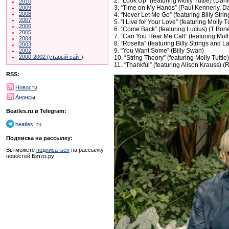
2. “Look Up” (featuring Molly Tuttle) (Dan
2010
3. “Time on My Hands” (Paul Kennerly, Da
2009
2008
4. “Never Let Me Go” (featuring Billy Stri
2007
5. “I Live for Your Love” (featuring Molly 
2006
6. “Come Back” (featuring Lucius) (T Bone
2005
7. “Can You Hear Me Call” (featuring Moll
2004
8. “Rosetta” (featuring Billy Strings and 
2003
9. “You Want Some” (Billy Swan)
2002
2000-2002 (старый сайт)
10. “String Theory” (featuring Molly Tuttl
11. “Thankful” (featuring Alison Krauss) 
RSS:
Новости
Анонсы
Beatles.ru в Telegram:
beatles_ru
Подписка на рассылку:
Вы можете
подписаться
на рассылку
новостей Битлз.ру