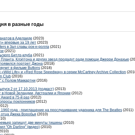
 дня в разные годы
анатов в Аделаиде
(2023)
n» впервые за 19 лет
(2023)
ters в Зал славы рок-н-ролла
(2021)
ри
(2021)
ьского Битлз-клуба
(2021)
, Планта, Клэптона и других звезд продадут ради помощи Джерри Донахью
(2
 появился портрет Джона
(2018)
вучит в фильме Buttons
(2018)
Wild Life» и «Red Rose Speedway» в серии McCartney Archive Collection
(201
rn Club
(2016)
" с Полом Маккартни
(2016)
ыпуск 2 от 17.10.2013 (подкаст)
(2013)
т в Новой Зеландии, Австралии и Японии
(2012)
 Award в 75-й раз
(2012)
опросы поклонников
(2012)
2012)
1960 года - приглашение на прослушивание ударника для The Beatles
(2011)
ь отца Джека Воробья
(2010)
010)
премьер запишут две минуты тишины
(2010)
л "Oh Darling" (видео)
(2010)
2010)