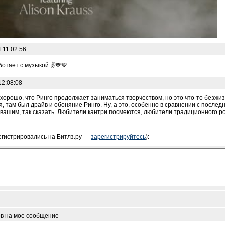
 11:02:56
ботает с музыкой ✌️💙💚
12:08:08
 хорошо, что Ринго продолжает заниматься творчеством, но это что-то безжи
я, там был драйв и обоняние Ринго. Ну, а это, особенно в сравнении с после
 вашим, так сказать. Любители кантри посмеются, любители традиционного ро
егистрировались на Битлз.ру —
зарегистрируйтесь
):
ов на мое сообщение