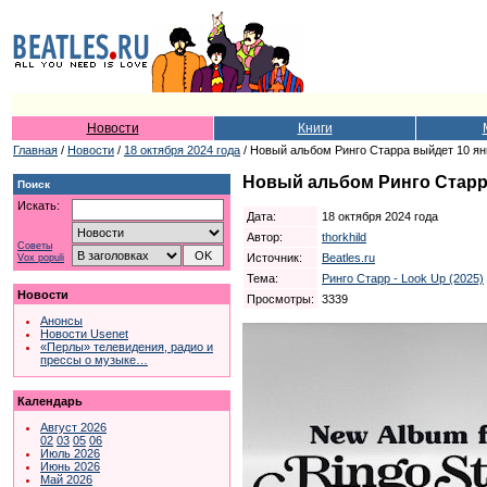
Новости
Книги
Главная
/
Новости
/
18 октября 2024 года
/ Новый альбом Ринго Старра выйдет 10 я
Новый альбом Ринго Старр
Поиск
Искать:
Дата:
18 октября 2024 года
Автор:
thorkhild
Советы
Источник:
Beatles.ru
Vox populi
Тема:
Ринго Старр - Look Up (2025)
Новости
Просмотры:
3339
Анонсы
Новости Usenet
«Перлы» телевидения, радио и
прессы о музыке…
Календарь
Август 2026
02
03
05
06
Июль 2026
Июнь 2026
Май 2026