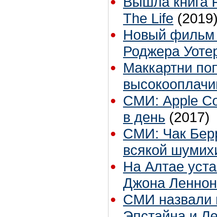
Вышла книга Р
The Life
(2019
Новый фильм о
Роджера Уоте
Маккартни по
высокооплачи
СМИ: Apple Co
в день
(2017)
СМИ: Чак Берр
всякой шумих
На Алтае уст
Джона Леннон
СМИ назвали 
Эпстайна и Ле