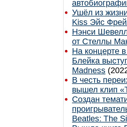
автобиографи
Ушёл из жизни
Kiss Эйс Фре
Нэнси Шевелл
от Стеллы Ма
На концерте в
Блейка высту
Madness
(202
В честь переи
вышел клип «
Создан темат
проигрыватель
Beatles: The Si