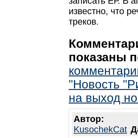
записать ЕР. В 
известно, что ре
треков.
Комментари
показаны п
комментари
"Новость "Р
на выход но
Автор:
KusochekCat
Д