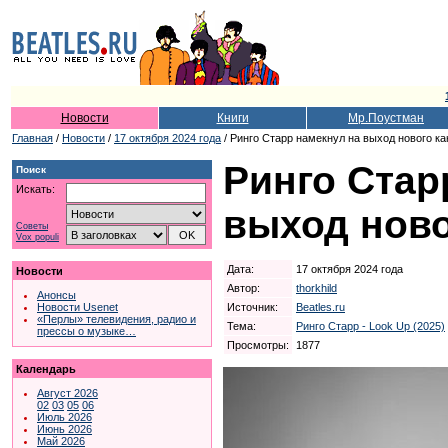
Новости
Книги
Мр.Поустман
Главная
/
Новости
/
17 октября 2024 года
/ Ринго Старр намекнул на выход нового к
Ринго Стар
Поиск
Искать:
выход ново
Советы
Vox populi
Дата:
17 октября 2024 года
Новости
Автор:
thorkhild
Анонсы
Источник:
Beatles.ru
Новости Usenet
«Перлы» телевидения, радио и
Тема:
Ринго Старр - Look Up (2025)
прессы о музыке…
Просмотры:
1877
Календарь
Август 2026
02
03
05
06
Июль 2026
Июнь 2026
Май 2026