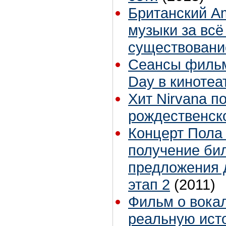
Британский A
музыки за всё
существовани
Сеансы фильма
Day в киноте
Хит Nirvana п
рождественск
Концерт Пола 
получение бил
предложения д
этап 2
(2011)
Фильм о вока
реальную ист