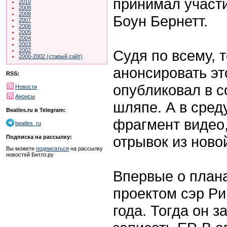
принимал участи
2010
2009
2008
Боун Бернетт.
2007
2006
2005
2004
2003
Судя по всему, т
2002
2000-2002 (старый сайт)
анонсировать эт
RSS:
опубликовал в с
Новости
Анонсы
шляпе. А в сред
Beatles.ru в Telegram:
фрагмент видео,
beatles_ru
отрывок из ново
Подписка на рассылку:
Вы можете
подписаться
на рассылку
новостей Битлз.ру
Впервые о плана
проектом сэр Ри
года. Тогда он з