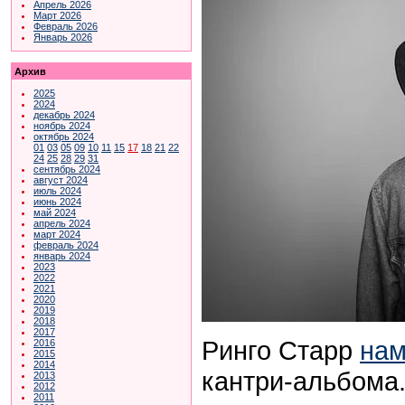
Апрель 2026
Март 2026
Февраль 2026
Январь 2026
Архив
2025
2024
декабрь 2024
ноябрь 2024
октябрь 2024
01
03
05
09
10
11
15
17
18
21
22
24
25
28
29
31
сентябрь 2024
август 2024
июль 2024
июнь 2024
май 2024
апрель 2024
март 2024
февраль 2024
январь 2024
2023
2022
2021
2020
2019
2018
2017
Ринго Старр
нам
2016
2015
2014
кантри-альбома.
2013
2012
2011