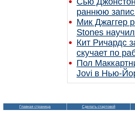
Сью Джонстон 
раннюю запис
Мик Джаггер р
Stones научил
Кит Ричардс з
скучает по ра
Пол Маккартн
Jovi в Нью-Йо
Главная страница
Сделать стартовой