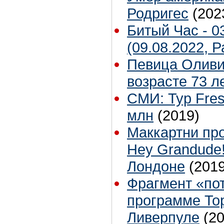
Родригес
(202
Битый Час - 0
(09.08.2022, 
Певица Оливи
возрасте 73 л
СМИ: Тур Fres
млн
(2019)
Маккартни про
Hey Grandude!
Лондоне
(2019
Фрагмент «по
программе Top
Ливерпуле
(2