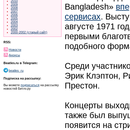
2010
Bangladesh»
впе
2009
2008
2007
сервисах
. Выст
2006
2005
2004
августе 1971 год
2003
2002
2000-2002 (старый сайт)
первыми благот
RSS:
подобного форм
Новости
Анонсы
Среди участник
Beatles.ru в Telegram:
beatles_ru
Эрик Клэптон, Р
Подписка на рассылку:
Престон.
Вы можете
подписаться
на рассылку
новостей Битлз.ру
Концерты выходи
также был выпу
появится на стр