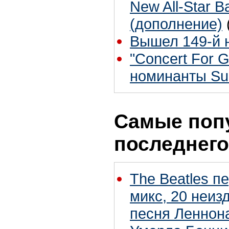
New All-Star B
(дополнение)
Вышел 149-й н
"Concert For G
номинанты Su
Самые поп
последнего
The Beatles п
микс, 20 неиз
песня Леннон