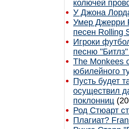
колючей пров
У Джона Лорд
Умер Джерри Р
песен Rolling
Игроки футбол
песню "Битлз"
The Monkees 
юбилейного т
Пусть будет т
осуществил д
поклонниц
(20
Род Стюарт ст
Плагиат? Fran