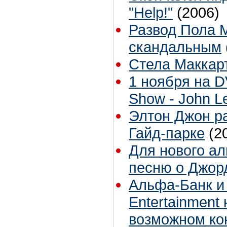
"Help!"
(2006)
Развод Пола М
скандальным
Стела Маккар
1 ноября на D
Show - John L
Элтон Джон ра
Гайд-парке
(2
Для нового ал
песню о Джор
Альфа-Банк и
Entertainment
возможном ко