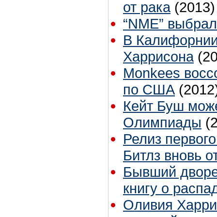
от рака
(2013)
“NME” выбрал
В Калифорнии
Харрисона
(2
Monkees восс
по США
(2012
Кейт Буш може
Олимпиады
(
Релиз первого
Битлз вновь о
Бывший дворе
книгу о распа
Оливия Харрис