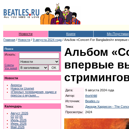
Новости
Книги
Мр.Поустман
Главная
/
Новости
/
9 августа 2024 года
/ Альбом «Concert For Bangladesh» впервые
Альбом «Co
Поиск
Искать:
впервые в
Советы
Vox populi
стриминго
Новости
Анонсы
Новости Usenet
Дата:
9 августа 2024 года
«Перлы» телевидения, радио и
прессы о музыке…
Автор:
thorkhild
Источник:
Beatles.ru
Календарь
Тема:
Джордж Харрисон - The Concer
Просмотры:
2424
Август 2026
02
03
05
Июль 2026
Июнь 2026
Май 2026