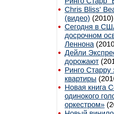
Ринго Старр "
Chris Bliss' Be
(видео)
(2010)
Сегодня в СШ
досрочном ос
Леннона
(2010
Дейли Экспре
дорожают
(20
Ринго Старру
квартиры
(201
Новая книга С
одинокого го
оркестром»
(2
Новый винило