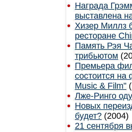
Награда Грэмм
выставлена н
Хизер Миллз 
ресторане Chi
Память Рэя Ча
трибьютом
(2
Премьера филь
состоится на 
Music & Film"
Лже-Ринго од
Новых переиз
будет?
(2004)
21 сентября в