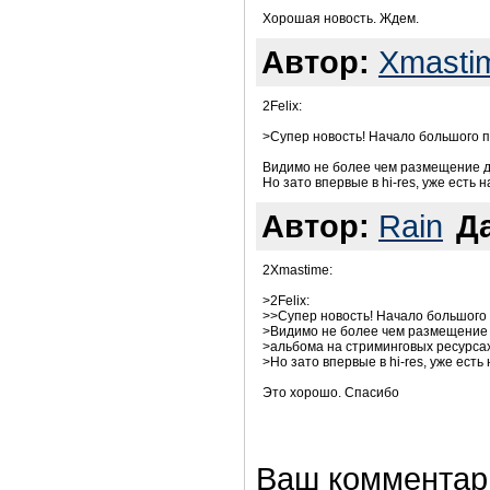
Хорошая новость. Ждем.
Автор:
Xmasti
2Felix:
>Супер новость! Начало большого 
Видимо не более чем размещение д
Но зато впервые в hi-res, уже есть 
Автор:
Rain
Да
2Xmastime:
>2Felix:
>>Супер новость! Начало большого
>Видимо не более чем размещение 
>альбома на стриминговых ресурсах
>Но зато впервые в hi-res, уже есть
Это хорошо. Спасибо
Ваш комментар