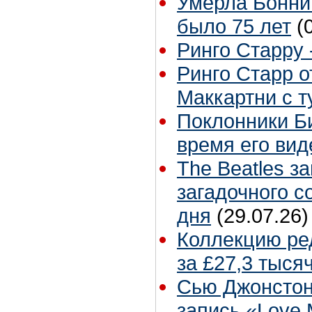
Умерла Бонни
было 75 лет
(
Ринго Старру -
Ринго Старр о
Маккартни с т
Поклонники Б
время его вид
The Beatles з
загадочного 
дня
(29.07.26)
Коллекцию ре
за £27,3 тыся
Сью Джонстон
запись «Love