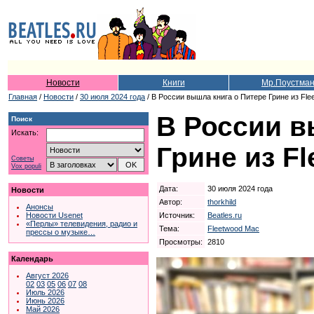
Новости
Книги
Мр.Поустма
Главная
/
Новости
/
30 июля 2024 года
/ В России вышла книга о Питере Грине из Fl
В России в
Поиск
Искать:
Грине из F
Советы
Vox populi
Дата:
30 июля 2024 года
Новости
Автор:
thorkhild
Анонсы
Источник:
Beatles.ru
Новости Usenet
«Перлы» телевидения, радио и
Тема:
Fleetwood Mac
прессы о музыке…
Просмотры:
2810
Календарь
Август 2026
02
03
05
06
07
08
Июль 2026
Июнь 2026
Май 2026