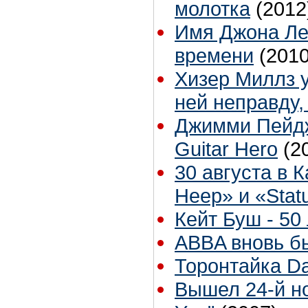
молотка
(2012
Имя Джона Ле
времени
(2010
Хизер Миллз у
ней неправду,
Джимми Пейдж
Guitar Hero
(2
30 августа в 
Heep» и «Stat
Кейт Буш - 50 
ABBA вновь б
Торонтайка Dai
Вышел 24-й н