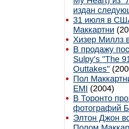
My Heart) из 
издан следую
31 июля в СШ
Маккартни
(20
Хизер Миллз в
В продажу пос
Sulpy's "The 91
Outtakes"
(200
Пол Маккартни
EMI
(2004)
В Торонто про
фотографий Б
Элтон Джон вс
Полом Маккар