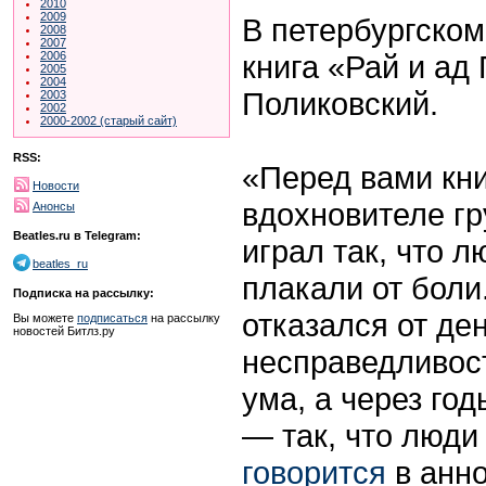
2010
2009
В петербургском
2008
2007
книга «Рай и ад
2006
2005
2004
Поликовский.
2003
2002
2000-2002 (старый сайт)
RSS:
«Перед вами кни
Новости
вдохновителе гр
Анонсы
Beatles.ru в Telegram:
играл так, что 
beatles_ru
плакали от боли
Подписка на рассылку:
отказался от де
Вы можете
подписаться
на рассылку
новостей Битлз.ру
несправедливос
ума, а через год
— так, что люди
говорится
в анно