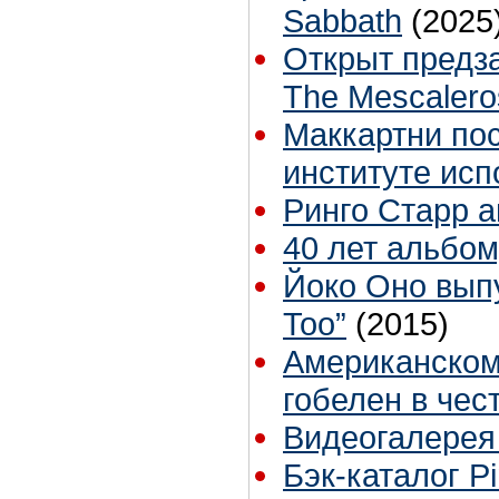
Sabbath
(2025
Открыт предз
The Mescalero
Маккартни по
институте исп
Ринго Старр 
40 лет альбом
Йоко Оно выпу
Too”
(2015)
Американском
гобелен в чес
Видеогалерея 
Бэк-каталог P