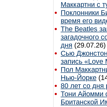
Маккартни с т
Поклонники Б
время его вид
The Beatles з
загадочного 
дня
(29.07.26)
Сью Джонстон
запись «Love
Пол Маккартни
Нью-Йорке
(1
80 лет со дня
Тони Айомми 
Британской И