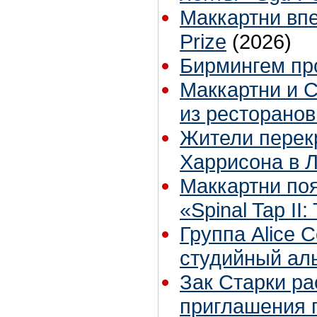
Маккартни вп
Prize
(2026)
Бирмингем пр
Маккартни и 
из ресторано
Жители перек
Харрисона в Л
Маккартни по
«Spinal Tap II
Группа Alice 
студийный аль
Зак Старки ра
приглашения п