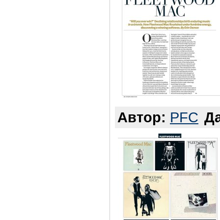
Автор:
PFC
Да