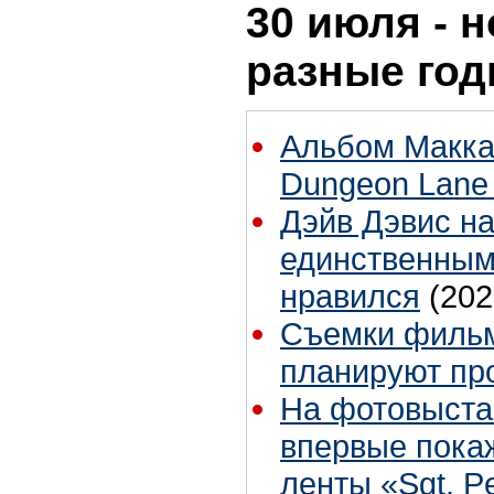
30 июля - н
разные го
Альбом Макка
Dungeon Lane
Дэйв Дэвис н
единственным
нравился
(202
Съемки фильм
планируют пр
На фотовыста
впервые пока
ленты «Sgt. P