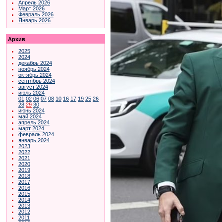
Апрель 2026
Март 2026
Февраль 2026
Январь 2026
Архив
2025
2024
декабрь 2024
ноябрь 2024
октябрь 2024
сентябрь 2024
август 2024
июль 2024
01
02
06
07
08
10
16
17
19
25
26
28
29
30
июнь 2024
май 2024
апрель 2024
март 2024
февраль 2024
январь 2024
2023
2022
2021
2020
2019
2018
2017
2016
2015
2014
2013
2012
2011