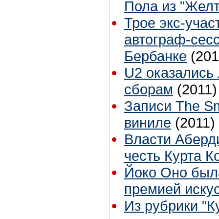
Пола из "Желт
Трое экс-учас
автограф-сес
Бербанке
(201
U2 оказались
сборам
(2011)
Записи The Sm
виниле
(2011)
Власти Аберди
честь Курта К
Йоко Оно был
премией искус
Из рубрики "К