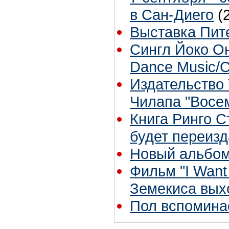
в Сан-Диего
(
Выставка Пит
Сингл Йоко Оно
Dance Music/C
Издательство 
Чилапа "Восем
Книга Ринго С
будет переиз
Новый альбом
Фильм "I Want
Земекиса вых
Пол вспомина