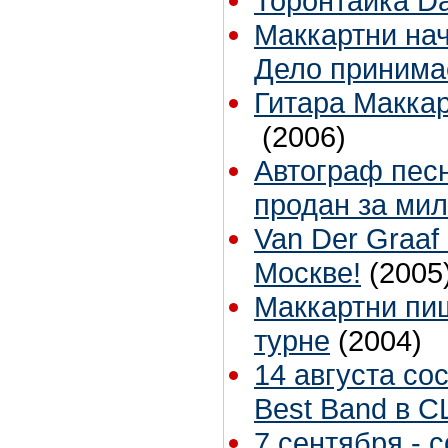
Торонтайка Dai
Маккартни на
Дело принима
Гитара Маккар
(2006)
Автограф песн
продан за ми
Van Der Graaf
Москве!
(2005
Маккартни пи
турне
(2004)
14 августа со
Best Band в 
7 сентября - 