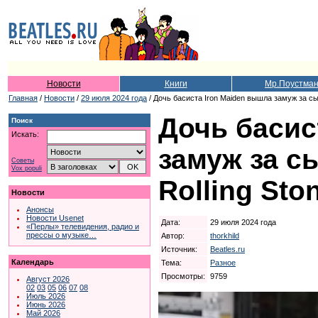
Новости
Книги
Мр.Поустма
Главная
/
Новости
/
29 июля 2024 года
/ Дочь басиста Iron Maiden вышла замуж за сын
Дочь басис
Поиск
Искать:
замуж за с
Советы
Vox populi
Rolling Sto
Новости
Анонсы
Новости Usenet
Дата:
29 июля 2024 года
«Перлы» телевидения, радио и
прессы о музыке…
Автор:
thorkhild
Источник:
Beatles.ru
Календарь
Тема:
Разное
Просмотры:
9759
Август 2026
02
03
05
06
07
08
Июль 2026
Июнь 2026
Май 2026