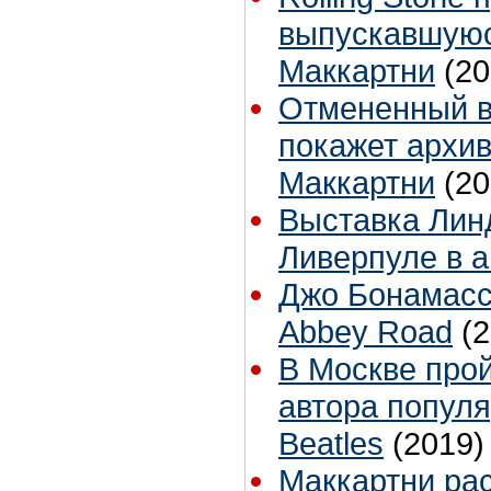
выпускавшуюс
Маккартни
(20
Отмененный в 
покажет архи
Маккартни
(20
Выставка Лин
Ливерпуле в а
Джо Бонамасс
Abbey Road
(
В Москве прой
автора попул
Beatles
(2019)
Маккартни рас