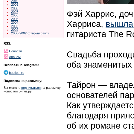
2010
2009
2008
Фэй Харрис, доч
2007
2006
2005
Харриса,
вышла
2004
2003
2002
гитариста The Ro
2000-2002 (старый сайт)
RSS:
Свадьба проход
Новости
Анонсы
оба знаменитых 
Beatles.ru в Telegram:
beatles_ru
Подписка на рассылку:
Тайрон — владел
Вы можете
подписаться
на рассылку
новостей Битлз.ру
основателей па
Как утверждаетс
благодаря прило
об их романе ста