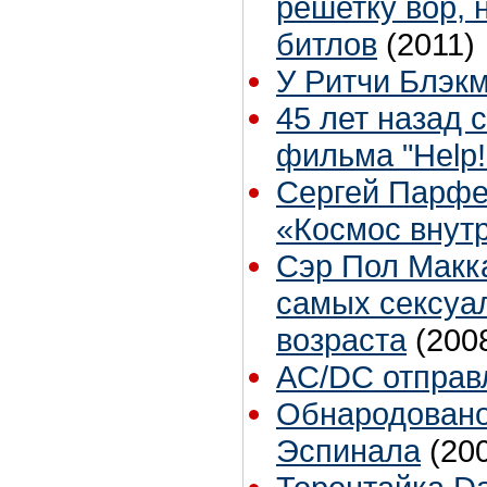
решетку вор, 
битлов
(2011)
У Ритчи Блэк
45 лет назад 
фильма "Help
Сергей Парфе
«Космос внут
Сэр Пол Макк
самых сексуа
возраста
(200
AC/DC отправ
Обнародовано
Эспинала
(20