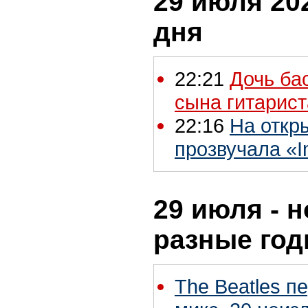
29 июля 202
дня
22:21
Дочь ба
сына гитарист
22:16
На откр
прозвучала «I
29 июля - н
разные го
The Beatles п