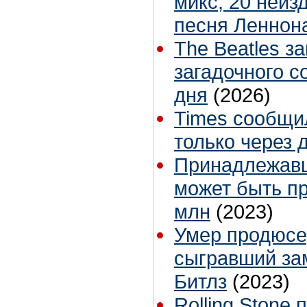
микс, 20 неиз
песня Леннон
The Beatles з
загадочного 
дня
(2026)
Times сообщи
только через 
Принадлежавш
может быть пр
млн
(2023)
Умер продюсе
сыгравший за
Битлз
(2023)
Rolling Stone