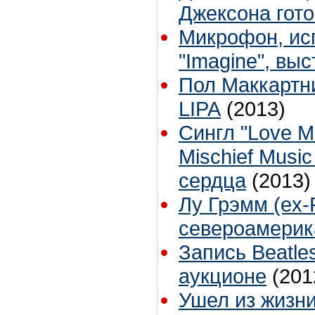
Джексона гото
Микрофон, ис
"Imagine", вы
Пол Маккартн
LIPA
(2013)
Сингл "Love M
Mischief Musi
сердца
(2013)
Лу Грэмм (ex-
североамерик
Запись Beatle
аукционе
(201
Ушел из жизни