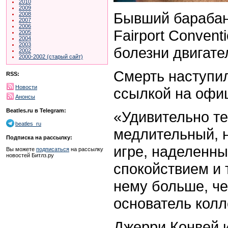
2010
2009
Бывший барабан
2008
2007
2006
Fairport Conven
2005
2004
2003
болезни двигате
2002
2000-2002 (старый сайт)
Смерть наступил
RSS:
Новости
ссылкой на офиц
Анонсы
Beatles.ru в Telegram:
«Удивительно т
beatles_ru
медлительный, н
Подписка на рассылку:
игре, наделенн
Вы можете
подписаться
на рассылку
новостей Битлз.ру
спокойствием и 
нему больше, че
основатель колл
Джерри Конвей иг