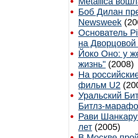
Metallica вош
Боб Дилан пр
Newsweek
(20
Основатель Pi
на Дворцовой
Йоко Оно: у ж
жизнь"
(2008)
На российски
фильм U2
(20
Уральский Бит
Битлз-мараф
Рави Шанкару
лет
(2005)
В Москве прой