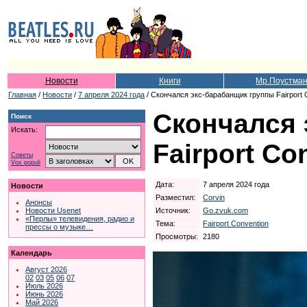
Новости
Книги
Мр.Поустма
Главная
/
Новости
/
7 апреля 2024 года
/ Скончался экс-барабанщик группы Fairport 
Скончался 
Поиск
Искать:
Fairport C
Советы
Vox populi
Дата:
7 апреля 2024 года
Новости
Разместил:
Corvin
Анонсы
Источник:
Go.zvuk.com
Новости Usenet
«Перлы» телевидения, радио и
Тема:
Fairport Convention
прессы о музыке…
Просмотры:
2180
Календарь
Август 2026
02
03
05
06
07
Июль 2026
Июнь 2026
Май 2026