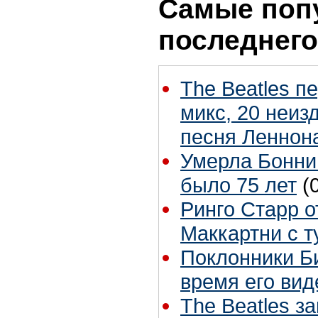
Самые поп
последнего
The Beatles п
микс, 20 неиз
песня Леннон
Умерла Бонни
было 75 лет
(
Ринго Старр о
Маккартни с т
Поклонники Б
время его вид
The Beatles з