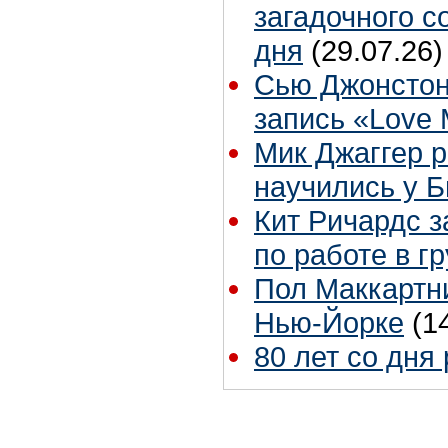
загадочного 
дня
(29.07.26)
Сью Джонстон
запись «Love
Мик Джаггер р
научились у Б
Кит Ричардс з
по работе в г
Пол Маккартни
Нью-Йорке
(1
80 лет со дня