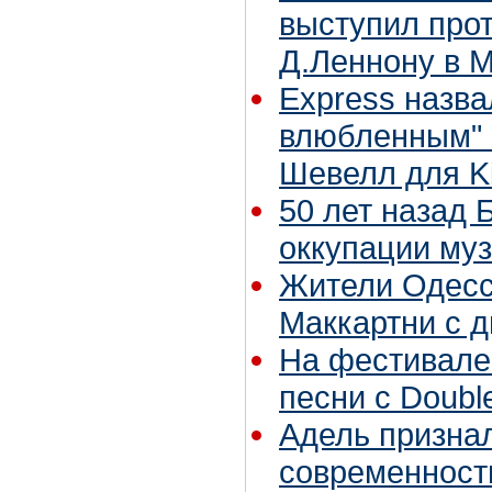
выступил прот
Д.Леннону в 
Express назв
влюбленным" и
Шевелл для K
50 лет назад 
оккупации му
Жители Одесс
Маккартни с 
На фестивале
песни с Doubl
Адель призна
современност