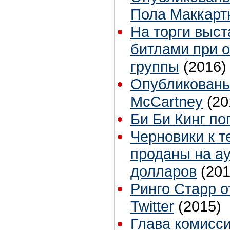
Пола Маккарт
На торги выс
битлами при 
группы
(2016)
Опубликованы
McCartney
(20
Би Би Кинг по
Черновики к т
проданы на ау
долларов
(201
Ринго Старр о
Twitter
(2015)
Глава комисс