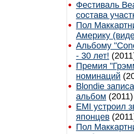
Фестиваль Bea
состава участ
Пол Маккартн
Америку (виде
Альбому "Conc
- 30 лет!
(2011
Премия "Грэм
номинаций
(2
Blondie запис
альбом
(2011)
EMI устроил 
японцев
(2011
Пол Маккартни