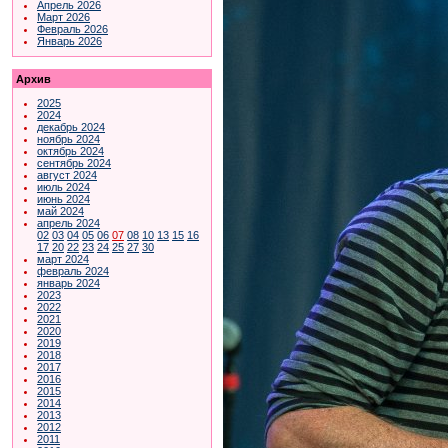
Апрель 2026
Март 2026
Февраль 2026
Январь 2026
Архив
2025
2024
декабрь 2024
ноябрь 2024
октябрь 2024
сентябрь 2024
август 2024
июль 2024
июнь 2024
май 2024
апрель 2024
02
03
04
05
06
07
08
10
13
15
16
17
20
22
23
24
25
27
30
март 2024
февраль 2024
январь 2024
2023
2022
2021
2020
2019
2018
2017
2016
2015
2014
2013
2012
2011