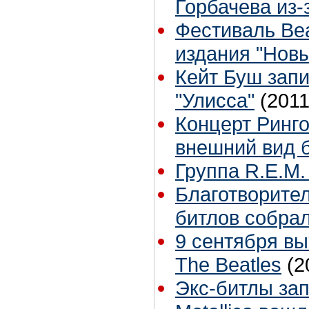
Горбачева из-
Фестиваль Bea
издания "Нов
Кейт Буш зап
"Улисса"
(2011
Концерт Ринго
внешний вид 
Группа R.E.M.
Благотворител
битлов собра
9 сентября в
The Beatles
(2
Экс-битлы за