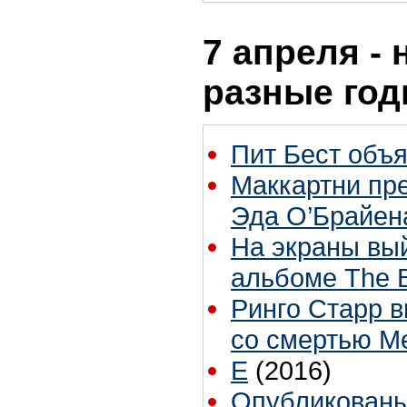
7 апреля - 
разные го
Пит Бест объ
Маккартни пре
Эда О’Брайен
На экраны вы
альбоме The Be
Ринго Старр в
со смертью М
E
(2016)
Опубликованы