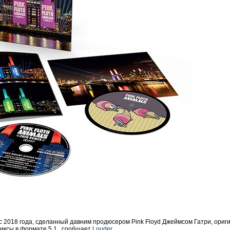
кс 2018 года, сделанный давним продюсером Pink Floyd Джеймсом Гатри, ориг
иксы в формате 5.1., сообщает
Louder
.