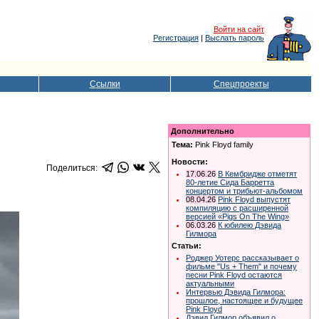
Войти на сайт
Регистрация
|
Выслать пароль
Ссылки
Спецпроекты
Дополнительно
Тема:
Pink Floyd family
Новости:
Поделиться:
17.06.26
В Кембридже отметят
80-летие Сида Барретта
концертом и трибьют-альбомом
08.04.26
Pink Floyd выпустят
компиляцию с расширенной
версией «Pigs On The Wing»
06.03.26
К юбилею Дэвида
Гилмора
Статьи:
Роджер Уотерс рассказывает о
фильме "Us + Them" и почему
песни Pink Floyd остаются
актуальными
Интервью Дэвида Гилмора:
прошлое, настоящее и будущее
Pink Floyd
Дэвид Гилмор объявил о