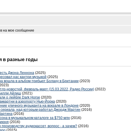
ов на мое сообщение
ня в разные годы
честь Джона Леннона
(2025)
ресовал нас кантри-музыкой
(2025)
на вошла в альбом-трибьют Болану в Британии
(2023)
2023)
итлз-новостей, февраль-март (15.03.2022, Радио России)
(2022)
Билли Айлиш
(2021)
ли о лейбле Dark Horse
(2020)
ккартни в аэропорту Нью-Йорка
(2020)
ние уличного музыканта на вокзале в Лондоне
(2020)
 сериала, над которым работал Джордж Мартин
(2016)
Мартина
(2016)
сона в музыкальном каталоге за $750 млн
(2016)
 июня
(2016)
 производству аудиокассет, вопрос - а зачем?
(2016)
каро
(2015)