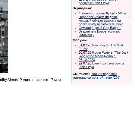
роспуске Pink Floyd
Периодика:
"Тёмной стороне Луны" - 50 лет.
Переслушиваем шедевр,
который обязан держать на
полке каждый любитель рока
Сумасбродный Сид Баррет
Bведение в Барреттологию
(отрывок)
Форумы:
31.07.26
Pink Floyd - The Wall
(1979)
30.07.26
Roger Waters "The Dark
Side of the Moon Redux" -
06.10.2023
22.07.26
Ваш Top-5 альбомов
Pink Floyd
См. также:
Полная подборка
материалов по этой теме (250)
lby Atmos. Релиз состоится 17 мая.