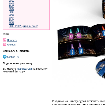
2010
2009
2008
2007
2006
2005
2004
2003
2002
2000-2002 (старый сайт)
RSS:
Новости
Анонсы
Beatles.ru в Telegram:
beatles_ru
Подписка на рассылку:
Вы можете
подписаться
на рассылку
новостей Битлз.ру
Издание на Blu-ray будет включать ми
стереомиксы высокого разрешения и м