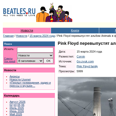
Новости
Книги
Главная
/
Новости
/
15 марта 2024 года
/ Pink Floyd перевыпустят альбом Animals в 
Pink Floyd перевыпустят а
Поиск
Искать:
Дата:
15 марта 2024 года
Разместил:
Corvin
Советы
Источник:
Go.zvuk.com
Vox populi
Тема:
Pink Floyd family
Новости
Просмотры:
5999
Анонсы
Новости Usenet
«Перлы» телевидения, радио и
прессы о музыке…
Календарь
Август 2026
02
03
05
06
Июль 2026
Июнь 2026
Май 2026