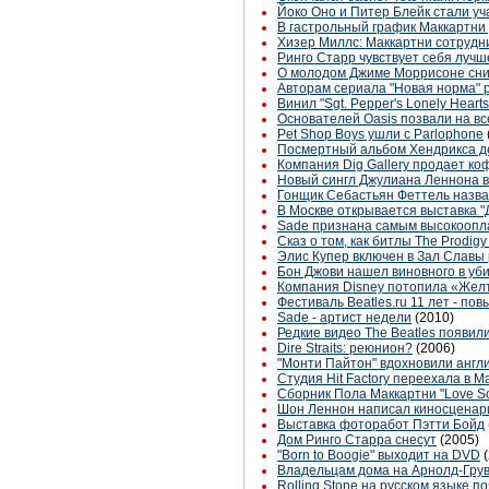
Йоко Оно и Питер Блейк стали уч
В гастрольный график Маккартни
Хизер Миллс: Маккартни сотрудн
Ринго Старр чувствует себя лучш
О молодом Джиме Моррисоне сни
Авторам сериала "Новая норма" ра
Винил "Sgt. Pepper's Lonely Hear
Основателей Oasis позвали на в
Pet Shop Boys ушли с Parlophone
Посмертный альбом Хендрикса д
Компания Dig Gallery продает ко
Новый сингл Джулиана Леннона 
Гонщик Себастьян Феттель назвал
В Москве открывается выставка "
Sade признана самым высокоопла
Сказ о том, как битлы The Prodig
Элис Купер включен в Зал Славы 
Бон Джови нашел виновного в уб
Компания Disney потопила «Жел
Фестиваль Beatles.ru 11 лет - п
Sade - артист недели
(2010)
Редкие видео The Beatles появил
Dire Straits: реюнион?
(2006)
"Монти Пайтон" вдохновили англ
Студия Hit Factory переехала в 
Сборник Пола Маккартни "Love S
Шон Леннон написал киносценар
Выставка фоторабот Пэтти Бойд
Дом Ринго Старра снесут
(2005)
"Born to Boogie" выходит на DVD
Владельцам дома на Арнолд-Гру
Rolling Stone на русском языке п