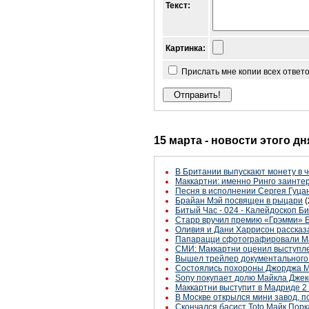
Текст:
Картинка:
Прислать мне копии всех ответ
15 марта - новости этого д
В Британии выпускают монету в 
Маккартни: именно Ринго заинте
Песня в исполнении Сергея Гуца
Брайан Мэй посвящен в рыцари
(
Битый Час - 024 - Калейдоскоп Б
Старр вручил премию «Грэмми» 
Оливия и Дани Харрисон рассказа
Папарацци сфотографировали Ма
СМИ: Маккартни оценил выступле
Вышел трейлер документального
Состоялись похороны Джорджа 
Sony покупает долю Майкла Джек
Маккартни выступит в Мадриде 2
В Москве открылся мини завод, по
Скончался басист Toto Майк Пор