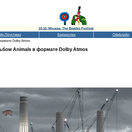
10.10. Москва. The Beatles Festival
Мр.Поустман
Барахолка
Оффлайн
формате Dolby Atmos
льбом Animals в формате Dolby Atmos