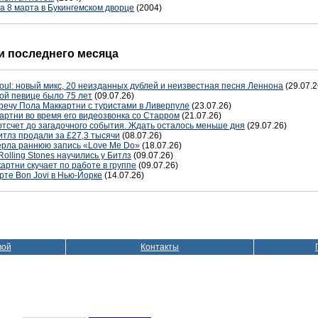
а 8 марта в Букингемском дворце
(2004)
 последнего месяца
oul: новый микс, 20 неизданных дублей и неизвестная песня Леннона
(29.07.2
ой певице было 75 лет
(09.07.26)
речу Пола Маккартни с туристами в Ливерпуле
(23.07.26)
артни во время его видеозвонка со Старром
(21.07.26)
отсчет до загадочного события. Ждать осталось меньше дня
(29.07.26)
тлз продали за £27,3 тысячи
(08.07.26)
терла раннюю запись «Love Me Do»
(18.07.26)
Rolling Stones научились у Битлз
(09.07.26)
артни скучает по работе в группе
(09.07.26)
рте Bon Jovi в Нью-Йорке
(14.07.26)
вой
Контакты