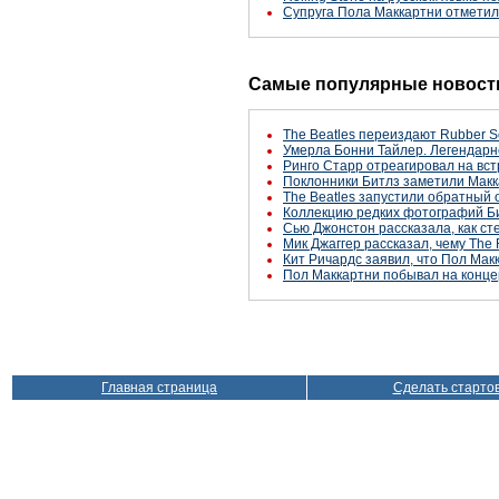
Супруга Пола Маккартни отметил
Самые популярные новости
The Beatles переиздают Rubber S
Умерла Бонни Тайлер. Легендарн
Ринго Старр отреагировал на вст
Поклонники Битлз заметили Макк
The Beatles запустили обратный 
Коллекцию редких фотографий Би
Сью Джонстон рассказала, как с
Мик Джаггер рассказал, чему The 
Кит Ричардс заявил, что Пол Макк
Пол Маккартни побывал на конце
Главная страница
Сделать старто