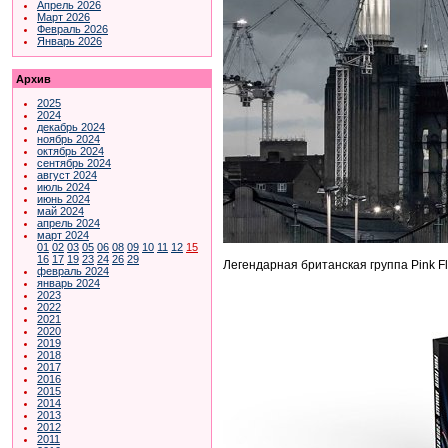
Апрель 2026
Март 2026
Февраль 2026
Январь 2026
Архив
2025
2024
декабрь 2024
ноябрь 2024
октябрь 2024
сентябрь 2024
август 2024
июль 2024
июнь 2024
май 2024
апрель 2024
март 2024
01
02
03
05
06
08
09
10
11
12
15
16
17
19
23
24
26
29
Легендарная британская группа Pink F
февраль 2024
январь 2024
2023
2022
2021
2020
2019
2018
2017
2016
2015
2014
2013
2012
2011