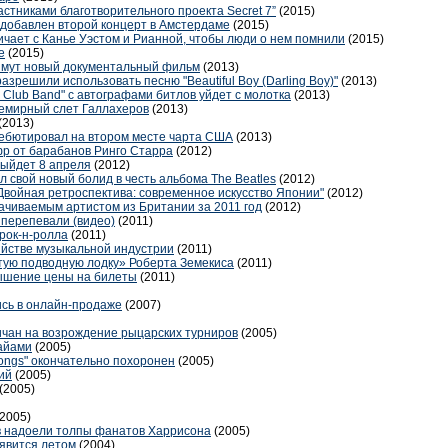
астниками благотворительного проекта Secret 7”
(2015)
 добавлен второй концерт в Амстердаме
(2015)
ичает с Канье Уэстом и Рианной, чтобы люди о нем помнили
(2015)
е
(2015)
мут новый документальный фильм
(2013)
зрешили использовать песню "Beautiful Boy (Darling Boy)"
(2013)
ts Club Band" с автографами битлов уйдет с молотка
(2013)
семирный слет Галлахеров
(2013)
(2013)
ебютировал на втором месте чарта США
(2013)
фр от барабанов Ринго Старра
(2012)
выйдет 8 апреля
(2012)
 свой новый болид в честь альбома The Beatles
(2012)
Двойная ретроспектива: современное искусство Японии"
(2012)
чиваемым артистом из Британии за 2011 год
(2012)
y перепевали (видео)
(2011)
рок-н-ролла
(2011)
ийстве музыкальной индустрии
(2011)
тую подводную лодку» Роберта Земекиса
(2011)
овышение цены на билеты
(2011)
ись в онлайн-продаже
(2007)
ичан на возрождение рыцарских турниров
(2005)
Майами
(2005)
ongs" окончательно похоронен
(2005)
ий
(2005)
(2005)
(2005)
в надоели толпы фанатов Харрисона
(2005)
оявится летом
(2004)