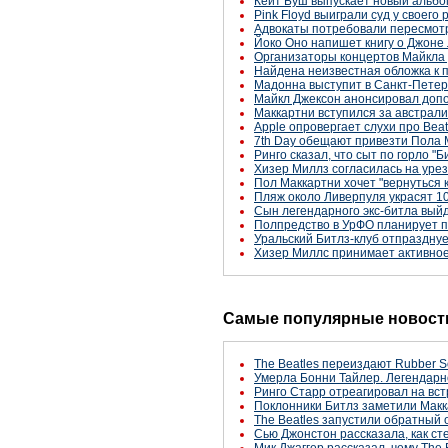
Кейт Буш выпускает новый альбом -
Pink Floyd выиграли суд у своего
Адвокаты потребовали пересмотр
Йоко Оно напишет книгу о Джоне 
Организаторы концертов Майкла
Найдена неизвестная обложка к
Мадонна выступит в Санкт-Петерб
Майкл Джексон анонсировал доп
Маккартни вступился за австрали
Apple опровергает слухи про Beat
7th Day обещают привезти Пола 
Ринго сказал, что сыт по горло "Б
Хизер Миллз согласилась на уре
Пол Маккартни хочет "вернуться 
Пляж около Ливерпуля украсят 10
Сын легендарного экс-битла выйд
Полпредство в УрФО планирует п
Уральский Битлз-клуб отпраздну
Хизер Миллс принимает активное
Самые популярные новости
The Beatles переиздают Rubber S
Умерла Бонни Тайлер. Легендарн
Ринго Старр отреагировал на вст
Поклонники Битлз заметили Макк
The Beatles запустили обратный 
Сью Джонстон рассказала, как с
Мик Джаггер рассказал, чему The 