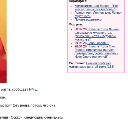
Периодика:
Композитор Шон Леннон: "Рок
угасает, он не востребован"
Леннон жил, Леннон жив, Леннон
будет жить
Привет родителям
Форумы:
08.07.26
Новость "Шон Леннон
рассказал о музыке отца,
феномене Битлз и будущем
искусства"
29.06.26
Sean Lennon?!!
26.04.26
Новость "Шон Оно
Леннон ответил на критику
фотографии Джона Леннона и
Йоко Оно с горничной"
См. также:
Полная подборка
материалов по этой теме (158)
о Битлз, сообщает
NME
.
ппе.
отрит (эту роль), потому что она
премии «Оскар», следующим очевидным