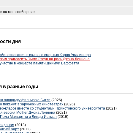
ов на мое сообщение
вости дня
болезнования в связи со смертью Карла Уоллингера
ожил пригласить Эмму Стоун на роль Джона Леннона
 участие в концерте памяти Джимми Баффетта
ня в разные годы
ую площадку фильмов о Битлз
(2026)
 покажут в зарубежных кинотеатрах
(2026)
ер-классе вместе со студентами Принстонского университета
(2021)
я версия Mother Джона Леннона
(2021)
а Пола Маккартни и Линды Истман
(2019)
ериданом
(2013)
анский чарт
(2012)