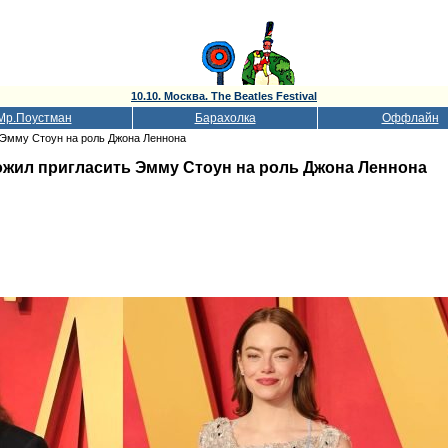
10.10. Москва. The Beatles Festival
Мр.Поустман
Барахолка
Оффлайн
 Эмму Стоун на роль Джона Леннона
ожил пригласить Эмму Стоун на роль Джона Леннона