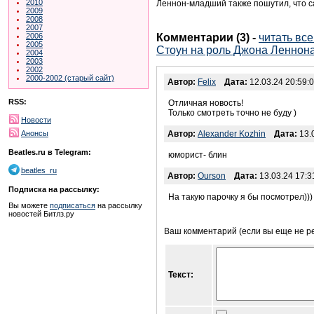
2010
Леннон-младший также пошутил, что са
2009
2008
2007
Комментарии (3)
-
читать вс
2006
2005
Стоун на роль Джона Леннон
2004
2003
2002
2000-2002 (старый сайт)
Автор:
Felix
Дата:
12.03.24 20:59:
RSS:
Отличная новость!
Только смотреть точно не буду )
Новости
Анонсы
Автор:
Alexander Kozhin
Дата:
13.0
Beatles.ru в Telegram:
юморист- блин
beatles_ru
Автор:
Ourson
Дата:
13.03.24 17:3
Подписка на рассылку:
На такую парочку я бы посмотрел)))
Вы можете
подписаться
на рассылку
новостей Битлз.ру
Ваш комментарий (если вы еще не р
Текст: