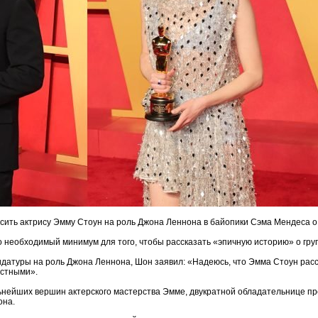
сить актрису Эмму Стоун на роль Джона Леннона в байопики Сэма Мендеса 
 необходимый минимум для того, чтобы рассказать «эпичную историю» о гру
датуры на роль Джона Леннона, Шон заявил: «Надеюсь, что Эмма Стоун рассм
астными».
ьнейших вершин актерского мастерства Эмме, двукратной обладательнице 
она.