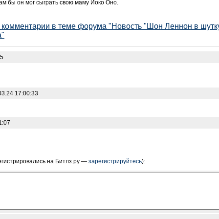
м бы он мог сыграть свою маму Йоко Оно.
е комментарии в теме форума "Новость "Шон Леннон в шут
а"
05
3.24 17:00:33
1:07
егистрировались на Битлз.ру —
зарегистрируйтесь
):