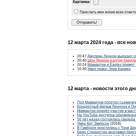
Картинка:
Прислать мне копии всех ответ
12 марта 2024 года - все но
20:47
Джулиан Леннон выразил со
20:40
Шон Леннон в шутку предл
20:24
Маккартни и Eagles примут
10:30
Умер певец Эрик Кармен
12 марта - новости этого д
Пол Маккартни посетил съемочн
Концертный фильм Леннона и Оно
Маккартни принял участие в маст
На YouTube доступна обновленна
50 лет назад состоялась свадьб
Умер Кит Эмерсон
(2016)
В Гамбурге простились с Тони Ш
Брюс Спрингстин возглавил брит