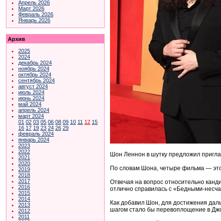
Апрель 2026
Март 2026
Февраль 2026
Январь 2026
Архив
2025
2024
декабрь 2024
ноябрь 2024
октябрь 2024
сентябрь 2024
август 2024
июль 2024
июнь 2024
май 2024
апрель 2024
март 2024
01
02
03
05
06
08
09
10
11
12
15
16
17
19
23
24
26
29
февраль 2024
январь 2024
2023
2022
Шон Леннон в шутку предложил пригла
2021
2020
По словам Шона, четыре фильма — это
2019
2018
2017
Отвечая на вопрос относительно канди
2016
отлично справилась с «Бедными-несч
2015
2014
Как добавил Шон, для достижения дал
2013
шагом стало бы перевоплощение в Дж
2012
2011