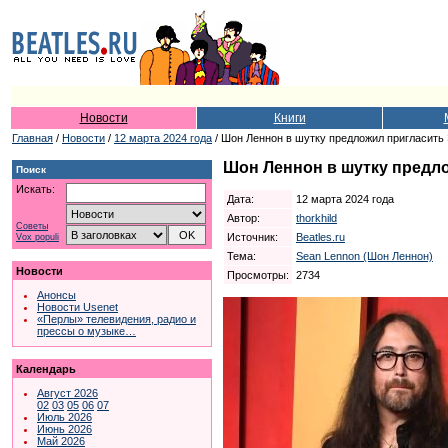
Новости
Книги
Главная
/
Новости
/
12 марта 2024 года
/ Шон Леннон в шутку предложил пригласить
Шон Леннон в шутку предл
Поиск
Искать:
Дата:
12 марта 2024 года
Автор:
thorkhild
Советы
Источник:
Beatles.ru
Vox populi
Тема:
Sean Lennon (Шон Леннон)
Новости
Просмотры:
2734
Анонсы
Новости Usenet
«Перлы» телевидения, радио и
прессы о музыке…
Календарь
Август 2026
02
03
05
06
07
Июль 2026
Июнь 2026
Май 2026