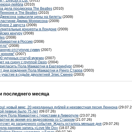
 "Director's Cut"
(2011)
 рекорд-лейбла
(2010)
а дела продюсера The Beatles
(2010)
Ленноне и The Beatles
(2010)
 Джексона завысили цены на билеты
(2009)
 пластинке Джима Моррисона
(2009)
урге 2 августа
(2009)
олнительные концерты в Лондоне
(2009)
йских кенгуру
(2008)
les
(2008)
Маккартни в Россию
(2008)
итлз"
(2008)
занную отступную сумму
(2007)
к корням"
(2007)
0 чугунных статуй мужчин
(2007)
ет на сцену с группой Oasis
(2004)
ригласить Пола Маккартни в Екатеринбург
(2004)
ет дни рождения Пола Маккартни и Ринго Старра
(2003)
 участие в судьбе двухлетней Элис Скинер
(2003)
 последнего месяца
oul: новый микс, 20 неизданных дублей и неизвестная песня Леннона
(29.07.2
ой певице было 75 лет
(09.07.26)
речу Пола Маккартни с туристами в Ливерпуле
(23.07.26)
артни во время его видеозвонка со Старром
(21.07.26)
отсчет до загадочного события. Ждать осталось меньше дня
(29.07.26)
терла раннюю запись «Love Me Do»
(18.07.26)
Rolling Stones научились у Битлз
(09.07.26)