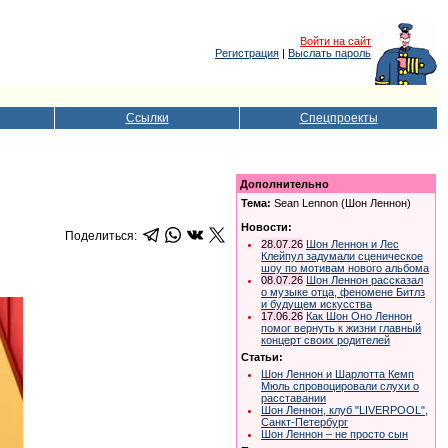
Войти на сайт
Регистрация
|
Выслать пароль
Ссылки
Спецпроекты
Дополнительно
Тема:
Sean Lennon (Шон Леннон)
Новости:
Поделиться:
28.07.26
Шон Леннон и Лес
Клейпул задумали сценическое
шоу по мотивам нового альбома
08.07.26
Шон Леннон рассказал
о музыке отца, феномене Битлз
и будущем искусства
17.06.26
Как Шон Оно Леннон
помог вернуть к жизни главный
концерт своих родителей
Статьи:
Шон Леннон и Шарлотта Кемп
Мюль спровоцировали слухи о
расставании
Шон Леннон, клуб "LIVERPOOL",
Санкт-Петербург
Шон Леннон – не просто сын