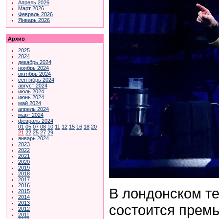
Апрель 2026
Март 2026
Февраль 2026
Январь 2026
Архив
2025
2024
декабрь 2024
ноябрь 2024
октябрь 2024
сентябрь 2024
август 2024
июль 2024
июнь 2024
май 2024
апрель 2024
март 2024
февраль 2024
01
05
07
08
10
11
12
15
16
18
20
21
22
25
27
29
январь 2024
2023
2022
2021
2020
2019
2018
2017
2016
В лондонском те
2015
2014
2013
состоится прем
2012
2011