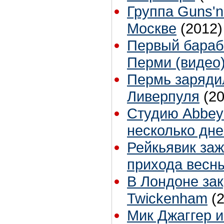
Группа Guns'n
Москве
(2012)
Первый бараба
Перми (видео
Пермь заряди
Ливерпуля
(2
Студию Abbey
несколько дн
Рейкьявик заж
прихода весн
В Лондоне за
Twickenham
(
Мик Джаггер и