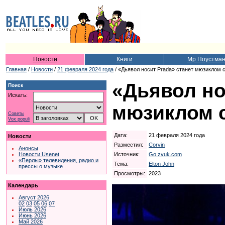
Новости
Книги
Мр.Поустма
Главная
/
Новости
/
21 февраля 2024 года
/ «Дьявол носит Prada» станет мюзиклом 
«Дьявол но
Поиск
Искать:
мюзиклом 
Советы
Vox populi
Дата:
21 февраля 2024 года
Новости
Разместил:
Corvin
Анонсы
Источник:
Go.zvuk.com
Новости Usenet
«Перлы» телевидения, радио и
Тема:
Elton John
прессы о музыке…
Просмотры:
2023
Календарь
Август 2026
02
03
05
06
07
Июль 2026
Июнь 2026
Май 2026