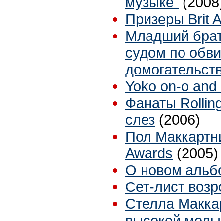
музыке"
(2008
Призеры Brit 
Младший брат
судом по обв
домогательст
Yoko on-o and 
Фанаты Rollin
слез
(2006)
Пол Маккартн
Awards
(2005)
О новом альб
Сет-лист воз
Стелла Макка
высокой моды