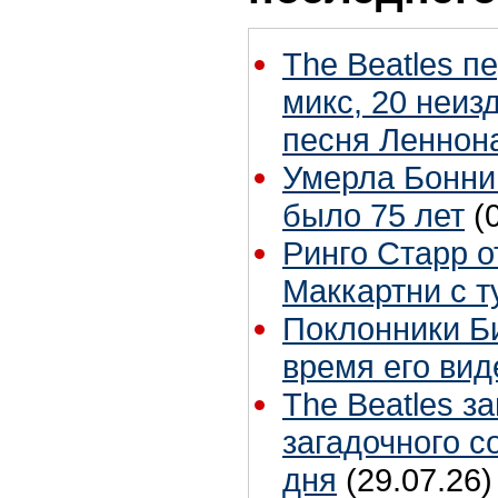
The Beatles п
микс, 20 неиз
песня Леннон
Умерла Бонни
было 75 лет
(
Ринго Старр о
Маккартни с т
Поклонники Б
время его вид
The Beatles з
загадочного 
дня
(29.07.26)