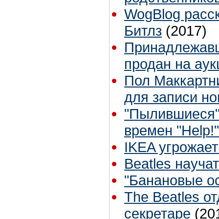
WogBlog расск
Битлз
(2017)
Принадлежавш
продан на ау
Пол Маккартн
для записи но
"Пылившиеся"
времен "Help!
IKEA угрожае
Beatles науч
"Банановые ос
The Beatles о
секретаре
(20