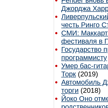
Fender вновь 
Джорджа Хар
Ливерпульски
честь Ринго С
СМИ: Маккарт
фестиваля в 
Государство 
программисту
Умер бас-гит
Торк
(2019)
Автомобиль Д
торги
(2018)
Йоко Оно отме
родственников