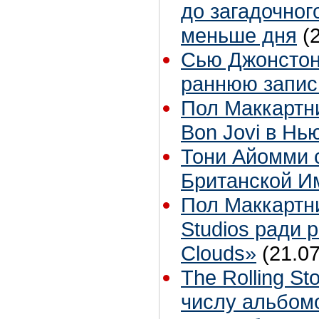
до загадочног
меньше дня
(
Сью Джонстон 
раннюю запис
Пол Маккартн
Bon Jovi в Нь
Тони Айомми 
Британской И
Пол Маккартн
Studios ради р
Clouds»
(21.07
The Rolling S
числу альбом