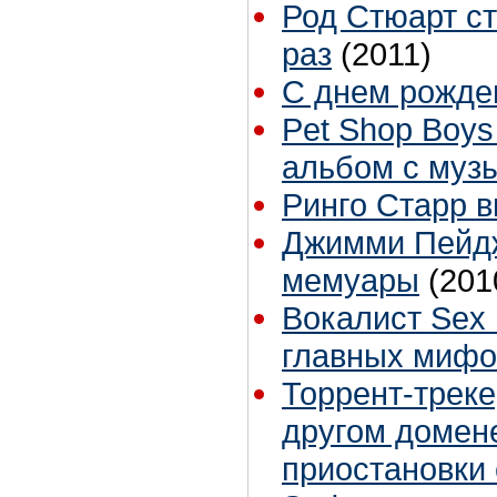
Род Стюарт ст
раз
(2011)
С днем рожден
Pet Shop Boy
альбом с музы
Ринго Старр в
Джимми Пейд
мемуары
(201
Вокалист Sex 
главных мифо
Торрент-треке
другом домен
приостановки 