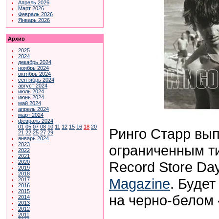
Апрель 2026
Март 2026
Февраль 2026
Январь 2026
Архив
2025
2024
декабрь 2024
ноябрь 2024
октябрь 2024
сентябрь 2024
август 2024
июль 2024
июнь 2024
май 2024
апрель 2024
март 2024
февраль 2024
01
05
07
08
10
11
12
15
16
18
20
Ринго Старр вып
21
22
25
27
29
январь 2024
2023
ограниченным т
2022
2021
Record Store Da
2020
2019
2018
Magazine
. Будет
2017
2016
2015
на черно-белом
2014
2013
2012
2011