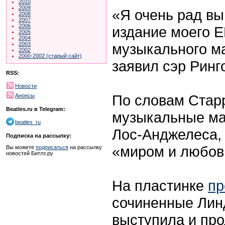
2010
2009
«Я очень рад вы
2008
2007
2006
издание моего E
2005
2004
музыкального ма
2003
2002
2000-2002 (старый сайт)
заявил сэр Ринг
RSS:
Новости
По словам Старр
Анонсы
Beatles.ru в Telegram:
музыкальные ма
beatles_ru
Лос-Анджелеса, 
Подписка на рассылку:
«миром и любов
Вы можете
подписаться
на рассылку
новостей Битлз.ру
На пластинке
пр
сочиненные Лин
выступила и пр