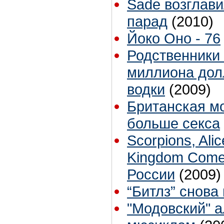
Sade возглави
парад
(2010)
Йоко Оно - 76
Родственники 
миллиона дол
водки
(2009)
Британская м
больше секса
Scorpions, Ali
Kingdom Come 
России
(2009)
“Битлз” снова
"Модовский" 