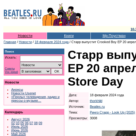
10.
Новости
Книги
Мр.Поустман
Главная
/
Новости
/
18 февраля 2024 года
/ Старр выпустит Crooked Boy EP 20 апрел
Старр выпу
Поиск
Искать:
EP 20 апре
Советы
Vox populi
Store Day
Новости
Анонсы
Новости Usenet
Дата:
18 февраля 2024 года
«Перлы» телевидения, радио и
прессы о музыке…
Автор:
thorkhild
Источник:
Beatles.ru
Календарь
Тема:
Ринго Старр - Look Up (2025)
Просмотры:
3008
Август 2026
02
03
05
06
07
08
09
Июль 2026
Июнь 2026
Май 2026