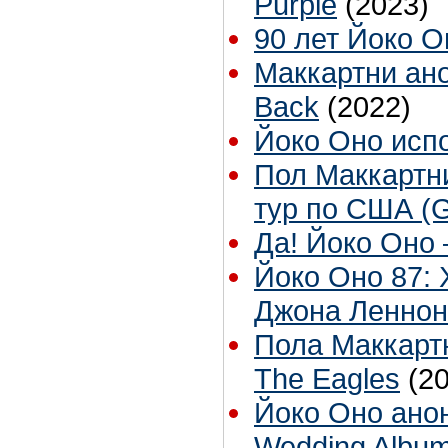
Purple
(2023)
90 лет Йоко О
Маккартни ан
Back
(2022)
Йоко Оно исп
Пол Маккартн
тур по США (G
Да! Йоко Оно 
Йоко Оно 87:
Джона Леннон
Пола Маккарт
The Eagles
(2
Йоко Оно ано
Wedding Albu