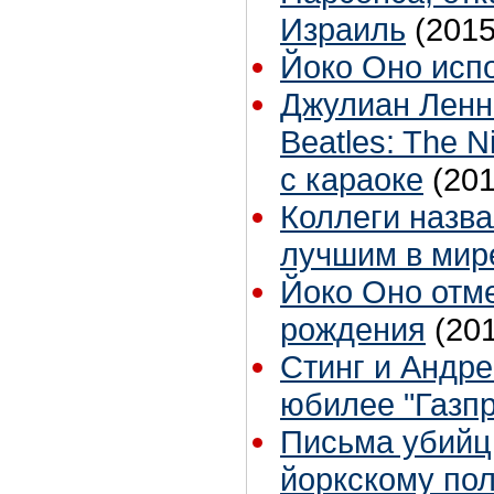
Израиль
(2015
Йоко Оно испо
Джулиан Ленн
Beatles: The 
с караоке
(201
Коллеги назв
лучшим в мир
Йоко Оно отме
рождения
(20
Стинг и Андре
юбилее "Газп
Письма убийц
йоркскому по