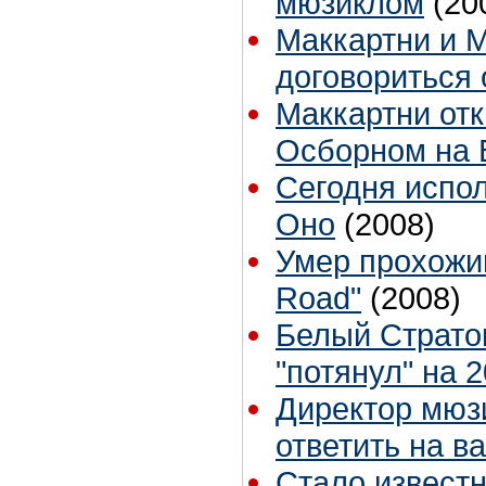
мюзиклом
(20
Маккартни и 
договориться 
Маккартни отк
Осборном на B
Сегодня испол
Оно
(2008)
Умер прохожий
Road"
(2008)
Белый Страто
"потянул" на 
Директор мюзи
ответить на в
Стало известн