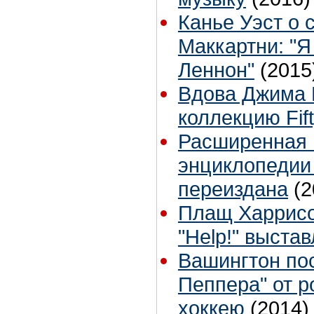
Канье Уэст о 
Маккартни: "Я
Леннон"
(2015
Вдова Джима 
коллекцию Fift
Расширенная 
энциклопедии 
переиздана
(2
Плащ Харрисо
"Help!" выста
Вашингтон пос
Пеппера" от р
хоккею
(2014)