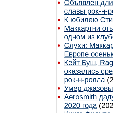
Объявлен дли
славы рок-н-
К юбилею Сти
Маккартни оты
одном из клу
Слухи: Маккар
Европе осень
Кейт Буш, Rag
оказались сре
рок-н-ролла
(
Умер джазовы
Aerosmith дад
2020 года
(202