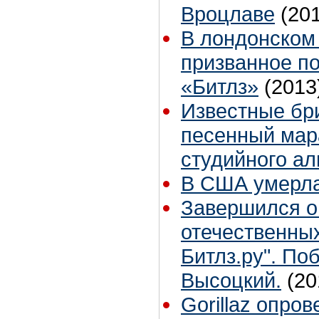
Вроцлаве
(20
В лондонском
призванное п
«Битлз»
(2013
Известные бр
песенный мара
студийного ал
В США умерла
Завершился о
отечественны
Битлз.ру". П
Высоцкий.
(20
Gorillaz опро