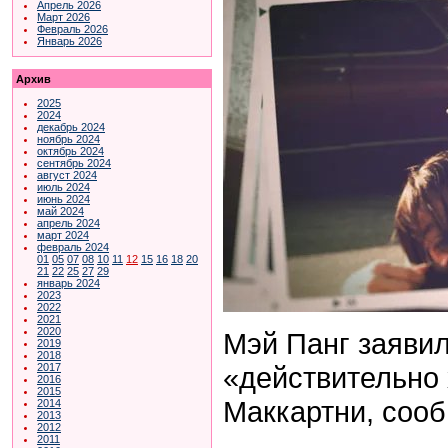
Апрель 2026
Март 2026
Февраль 2026
Январь 2026
Архив
2025
2024
декабрь 2024
ноябрь 2024
октябрь 2024
сентябрь 2024
август 2024
июль 2024
июнь 2024
май 2024
апрель 2024
март 2024
февраль 2024
01
05
07
08
10
11
12
15
16
18
20
21
22
25
27
29
январь 2024
2023
2022
2021
2020
Мэй Панг заявил
2019
2018
«действительно 
2017
2016
2015
Маккартни, соо
2014
2013
2012
2011