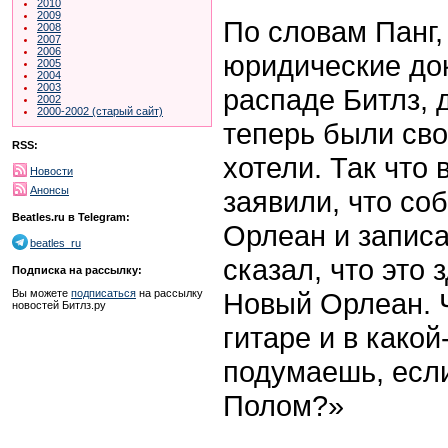
2010
2009
По словам Панг,
2008
2007
2006
юридические до
2005
2004
2003
распаде Битлз, 
2002
2000-2002 (старый сайт)
теперь были сво
RSS:
хотели. Так что 
Новости
Анонсы
заявили, что со
Beatles.ru в Telegram:
Орлеан и записа
beatles_ru
сказал, что это 
Подписка на рассылку:
Новый Орлеан. Ч
Вы можете
подписаться
на рассылку
новостей Битлз.ру
гитаре и в како
подумаешь, если
Полом?»