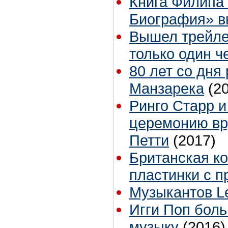
Книга Филипа
Биография» в
Вышел трейле
только один ч
80 лет со дня
Манзарека
(2
Ринго Старр 
церемонию вр
Петти
(2017)
Британская к
пластинки с п
Музыкантов Le
Игги Поп боль
музыку
(2016)