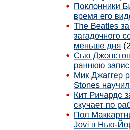
Поклонники Б
время его вид
The Beatles з
загадочного с
меньше дня
(
Сью Джонстон 
раннюю запис
Мик Джаггер р
Stones научил
Кит Ричардс з
скучает по ра
Пол Маккартн
Jovi в Нью-Йо