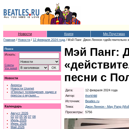
Новости
Книги
Мр.Поустман
Главная
/
Новости
/
12 февраля 2024 года
/ Мэй Панг: Джон Леннон «действительно 
Мэй Панг: 
Поиск
Искать:
«действите
Советы
Vox populi
песни с По
Новости
Анонсы
Новости Usenet
Дата:
12 февраля 2024 года
«Перлы» телевидения, радио и
прессы о музыке…
Автор:
thorkhild
Источник:
Beatles.ru
Календарь
Тема:
Джон Леннон - May Pang (Мэй
Просмотры:
5756
Август 2026
02
03
05
06
07
08
Июль 2026
Июнь 2026
Май 2026