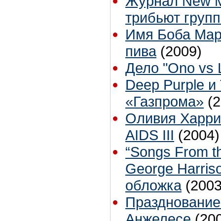
Журнал New M
трибьют групп
Имя Боба Мар
пива
(2009)
Дело "Ono vs 
Deep Purple и
«Газпрома»
(
Оливия Харрис
AIDS III
(2004)
“Songs From the
George Harris
обложка
(2003
Празднование
Анжелесе
(20