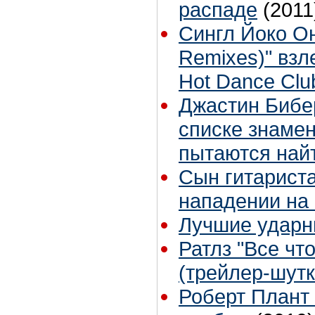
распаде
(2011
Сингл Йоко Он
Remixes)" взле
Hot Dance Club
Джастин Бибе
списке знамен
пытаются найт
Сын гитариста
нападении на 
Лучшие ударн
Ратлз "Все что
(трейлер-шутк
Роберт Плант