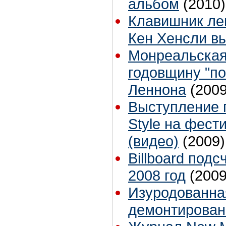
альбом
(2010)
Клавишник ле
Кен Хенсли вы
Монреальская
годовщину "п
Леннона
(2009
Выступление г
Style на фести
(видео)
(2009)
Billboard под
2008 год
(2009
Изуродованна
демонтирован